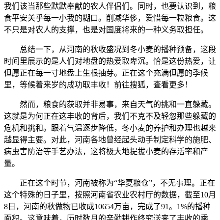
我们该当那些默默奉献的农人伴侣们。同时，也要认识到，粮
食平安关乎每一小我的糊口。削减华侈，爱惜每一粒粮食。这
不只是对农人的支撑，也是对国度将来的一种义务取担任。
总结一下，从河南的秋收盛况到冬小麦的播种预备，这段
时间里展示的是人们对地盘的热爱取卑沉。恰是这份热爱，让
但愿正在每一寸地盘上生根抽芽。正在这个充满但愿的季候
里，等候着来岁的成功取丰收！前往搜狐，查看更多！
然而，粮食的获取并非易事，来自天气的挑和一直躲藏。
这就是为何正在这丰收的背后，我们不克不及轻忽那些躲藏的
危机和挑和。跟着气温逐步降低，冬小麦的养护和办理也越来
越显得主要。对此，河南各地曾经起头动手制定科学的施肥、
病虫害防治等手艺办法，这将极大地提拔小麦的存活率和产
量。
正在这个时节，河南被称为“华夏粮仓”，不无事理。正在
这个特殊的日子里，按照河南省农业农村厅的数据，截至10月
8日，河南的秋做物已收成10654万亩，完成了91。1%的播种
面积。这意味着，历时数月的辛勤耕作终究送来了丰收的季