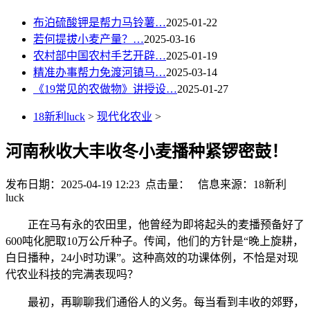
布泊硫酸钾是帮力马铃薯…
2025-01-22
若何提拔小麦产量？…
2025-03-16
农村部中国农村手艺开辟…
2025-01-19
精准办事帮力免渡河镇马…
2025-03-14
《19常见的农做物》讲授设…
2025-01-27
18新利luck
>
现代化农业
>
河南秋收大丰收冬小麦播种紧锣密鼓！
发布日期：2025-04-19 12:23 点击量：
信息来源：18新利
luck
正在马有永的农田里，他曾经为即将起头的麦播预备好了
600吨化肥取10万公斤种子。传闻，他们的方针是“晚上旋耕，
白日播种，24小时功课”。这种高效的功课体例，不恰是对现
代农业科技的完满表现吗？
最初，再聊聊我们通俗人的义务。每当看到丰收的郊野，