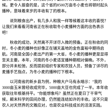
候。更令人振奋的是，这个省的8500万亩冬小麦也将顿时起头
播种，意味着来岁的丰收有了的根本。
说到粮食出产，有几多人和我一样等候着这丰收的喜悦？
让我们来看看河南省正在秋收取冬小麦播种方面的出色表示
吧！
秋收的成功，天然离不开详尽入微的预备。正在秋收的同
时，冬小麦的播种也好像正在铺天盖地的金色富裕中期待启
航。河南是全国小麦出产的第一大省，冬小麦的播种更是显得
至关主要。本年，河南的冬小麦适宜播种期相对偏晚。不外，
部分并未松弛，反而提前组织专家和农技人员，预备了详尽的
麦播手艺指点，为冬小麦的播种打下根本。
以河南省的新乡县为例，种粮大户马有永暗示：“我的
3000亩玉米曾经收成完毕，5000亩大豆也完成了一半。本年收
获取往年根基持平。”你能想象吗？虽然正在夏日了干旱气
候，颠末科学的田间办理，仍然能连结如许的丰收。这不只是
农人对天然界的文雅应对，也是农业科技成长的活泼实践。