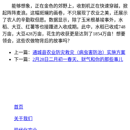
能够想象，正在金色的郊野上，收割机正在快速穿越，掀
起阵阵麦浪。这幅斑斓的画卷，不只展现了农业之美，还展示
了农人的辛勤取但愿。数据显示，除了玉米根基竣事外，水
稻、大豆、红薯等也接踵进入收成期。此中，水稻已收成748
万亩，大豆428万亩，花生的收获更是达到了1854万亩！想要
领会，这些农做物背后的故事吗？
上一篇：
通城县农业防灾救灾（病虫害防治）实施方案
下一篇：
2月28日二月初一春天、财气和你的那些事儿
首页
关于我们