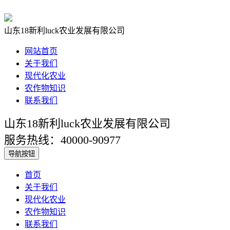
山东18新利luck农业发展有限公司
网站首页
关于我们
现代化农业
农作物知识
联系我们
山东18新利luck农业发展有限公司
服务热线：40000-90977
导航按钮
首页
关于我们
现代化农业
农作物知识
联系我们