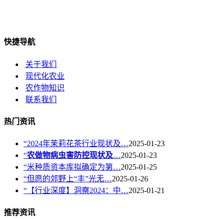
快捷导航
关于我们
现代化农业
农作物知识
联系我们
热门资讯
“2024年茉莉花茶行业现状及…
2025-01-23
“
农做物病虫害防控现状及
…
2025-01-23
“米种质资本库拟确定为第…
2025-01-25
“但愿的郊野上“丰”光无…
2025-01-26
“【行业深度】洞察2024：中…
2025-01-21
推荐资讯