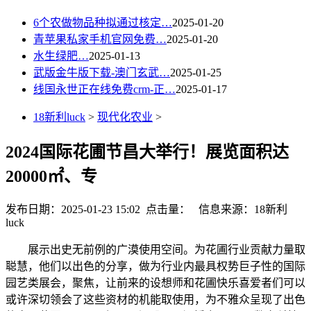
6个农做物品种拟通过核定…
2025-01-20
青苹果私家手机官网免费…
2025-01-20
水生绿肥…
2025-01-13
武版金牛版下载-澳门玄武…
2025-01-25
线国永世正在线免费crm-正…
2025-01-17
18新利luck
>
现代化农业
>
2024国际花圃节昌大举行！展览面积达
20000㎡、专
发布日期：2025-01-23 15:02 点击量：
信息来源：18新利
luck
展示出史无前例的广漠使用空间。为花圃行业贡献力量取
聪慧，他们以出色的分享，做为行业内最具权势巨子性的国际
园艺类展会，聚焦，让前来的设想师和花圃快乐喜爱者们可以
或许深切领会了这些资材的机能取使用，为不雅众呈现了出色