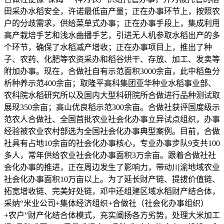
田采办水稻安全，许诺最低亩产量；正在办事环节上，按照农
户的分歧需求，供给菜单式办事；正在办事手段上，集成利用
高产栽培手艺和浅水曲播手艺，引进无人机参取水稻出产的多
个环节，确保了水稻减产增收；正在办事项目上，推出了种
子、农药、化肥等农资采办和稻谷烘干、存放、加工、发卖等
附加办事。现在，合做社自有示范面积3000余亩，此中稻鱼分
析种养示范400余亩；取隆平高科集团亚华种业水稻事业部、
农科院水稻研究所以及国内大型科研院所合做进行品种测试取
展现350余亩；高山优良稻示范300余亩。合做社获评国度级示
范农人合做社、全国首批农业社会化办事立异试点组织，办事
经验被农业农村部选为全国社会化办事典型案例。目前，合做
社具有占地10余亩的社会化办事核心，专业办事步队9支共100
多人，常年供给农业社会化办事面积3万余亩。跟着合做社社
会化办事的推进，正在周边发生了影响力，带动川渝地域农业
社会化办事面积10万亩以上。为了延长财产链、提拔价值链、
拓宽增收链、完美好处链，邓中还组建区域水稻财产结合体，
采纳“米业公司+集体经济组织+合做社（社会化办事组织）
+农户”财产化结合体模式，充实阐扬各方劣势，处理大米加工