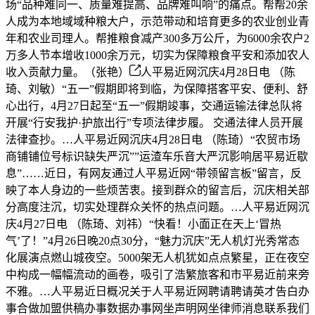
场“品种难同一、质量难提高、品牌难叫响”的痛点。帮帮20余
人成为本地域域种粮大户，示范带动和培育更多的农业创业青
年和农业司理人。帮推粮食减产300多万公斤，为6000余农户2
万多人节本增收1000余万元，切实为保障粮食平安和添加农人
收入贡献力量。（张艳）
人平易近网沉庆4月28日电 （陈
琦、刘敏）“五一”假期即将到临，为保障搭客平安、便利、舒
心出行，4月27日起至“五一”假期竣事，交通运输法律总队将
开展“行安我护·护旅出行”专项法律步履。 交通法律人员开展
法律查抄。…人平易近网沉庆4月28日电 （陈琦）“农贸市场
商铺铺位号标识缺失严沉””运渣车乐音大严沉影响居平易近歇
息”……近日，有网友通过人平易近网“带领留言板”留言，反
映了本人身边的一些烦苦衷。接到群众的留言后，沉庆相关部
分高度注沉，切实处理群众关怀的热点问题。…人平易近网沉
庆4月27日电 （陈琦、刘祎）“快看！小面正在天上‘冒热
气’了！”4月26日晚20点30分，“魅力沉庆”无人机灯光秀常态
化展演点燃山城夜空。5000架无人机犹如点点繁星，正在夜空
中构成一幅幅流动的画卷，吸引了浩繁旅客和市平易近前来旁
不雅。…人平易近日概况关于人平易近网聘请聘请英才告白办
事合做加盟供稿办事数据办事网坐声明网坐律师消息联系我们