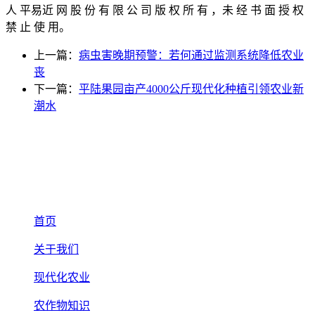
人 平易近 网 股 份 有 限 公 司 版 权 所 有 ，未 经 书 面 授 权
禁 止 使 用。
上一篇：
病虫害晚期预警：若何通过监测系统降低农业
丧
下一篇：
平陆果园亩产4000公斤现代化种植引领农业新
潮水
首页
关于我们
现代化农业
农作物知识