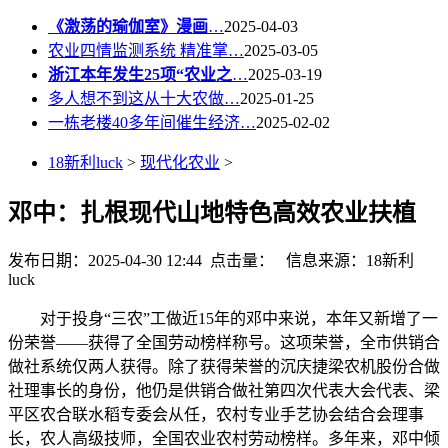
《激荡的瑜伽室》漫画
…
2025-04-03
农业四情监测系统 精准掌…
2025-03-05
浙江本年发生25项“农业之
…
2025-03-19
多人想不到这从十大农做…
2025-01-25
一栋老楼40多年间催生经济…
2025-02-02
18新利luck
>
现代化农业
>
邓中：扎根现代山地特色高效农业扶植
发布日期：2025-04-30 12:44 点击量：
信息来源：18新利
luck
对于投身“三农”工做近15年的邓中来说，本年又新增了一
份荣誉——获得了全国劳动榜样称号。这项荣誉，全市供销合
做社系统仅两人获得。除了获得荣誉的沉庆捷梁农机股份合做
社理事长的身份，他仍是供销合做社第四次代表大会代表、梁
平区农合联水稻专委会从任，农村专业手艺协会结合会理事
长，农人高级技师，全国农业农村劳动榜样。多年来，邓中倾