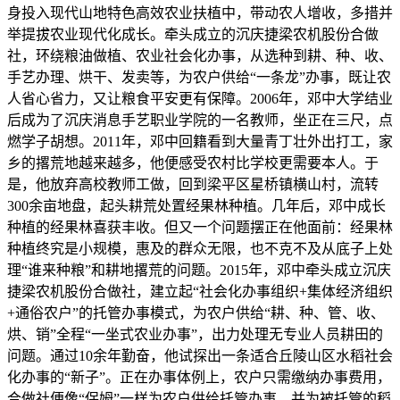
身投入现代山地特色高效农业扶植中，带动农人增收，多措并
举提拔农业现代化成长。牵头成立的沉庆捷梁农机股份合做
社，环绕粮油做植、农业社会化办事，从选种到耕、种、收、
手艺办理、烘干、发卖等，为农户供给“一条龙”办事，既让农
人省心省力，又让粮食平安更有保障。2006年，邓中大学结业
后成为了沉庆消息手艺职业学院的一名教师，坐正在三尺，点
燃学子胡想。2011年，邓中回籍看到大量青丁壮外出打工，家
乡的撂荒地越来越多，他便感受农村比学校更需要本人。于
是，他放弃高校教师工做，回到梁平区星桥镇横山村，流转
300余亩地盘，起头耕荒处置经果林种植。几年后，邓中成长
种植的经果林喜获丰收。但又一个问题摆正在他面前：经果林
种植终究是小规模，惠及的群众无限，也不克不及从底子上处
理“谁来种粮”和耕地撂荒的问题。2015年，邓中牵头成立沉庆
捷梁农机股份合做社，建立起“社会化办事组织+集体经济组织
+通俗农户”的托管办事模式，为农户供给“耕、种、管、收、
烘、销”全程“一坐式农业办事”，出力处理无专业人员耕田的
问题。通过10余年勤奋，他试探出一条适合丘陵山区水稻社会
化办事的“新子”。正在办事体例上，农户只需缴纳办事费用，
合做社便像“保姆”一样为农户供给托管办事，并为被托管的稻