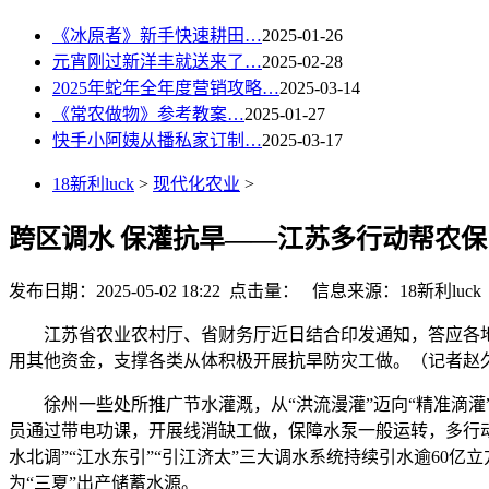
《冰原者》新手快速耕田…
2025-01-26
元宵刚过新洋丰就送来了…
2025-02-28
2025年蛇年全年度营销攻略…
2025-03-14
《常农做物》参考教案…
2025-01-27
快手小阿姨从播私家订制…
2025-03-17
18新利luck
>
现代化农业
>
跨区调水 保灌抗旱——江苏多行动帮农
发布日期：2025-05-02 18:22 点击量：
信息来源：18新利luck
江苏省农业农村厅、省财务厅近日结合印发通知，答应各地按
用其他资金，支撑各类从体积极开展抗旱防灾工做。（记者赵
徐州一些处所推广节水灌溉，从“洪流漫灌”迈向“精准滴灌
员通过带电功课，开展线消缺工做，保障水泵一般运转，多行动
水北调”“江水东引”“引江济太”三大调水系统持续引水逾60
为“三夏”出产储蓄水源。