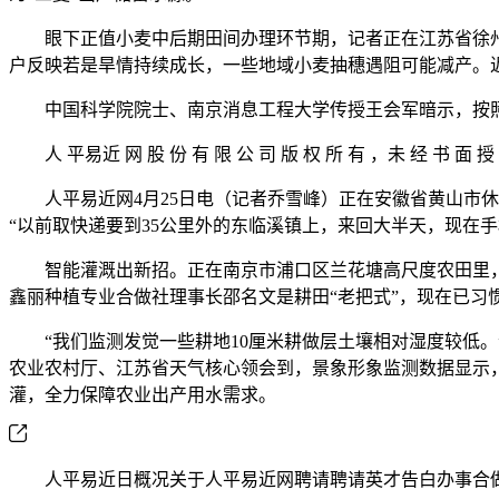
眼下正值小麦中后期田间办理环节期，记者正在江苏省徐州
户反映若是旱情持续成长，一些地域小麦抽穗遇阻可能减产。
中国科学院院士、南京消息工程大学传授王会军暗示，按照
人 平易近 网 股 份 有 限 公 司 版 权 所 有 ，未 经 书 面 授 
人平易近网4月25日电（记者乔雪峰）正在安徽省黄山市休
“以前取快递要到35公里外的东临溪镇上，来回大半天，现在
智能灌溉出新招。正在南京市浦口区兰花塘高尺度农田里，湿
鑫丽种植专业合做社理事长邵名文是耕田“老把式”，现在已习惯
“我们监测发觉一些耕地10厘米耕做层土壤相对湿度较低。
农业农村厅、江苏省天气核心领会到，景象形象监测数据显示，
灌，全力保障农业出产用水需求。
人平易近日概况关于人平易近网聘请聘请英才告白办事合做