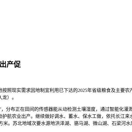
保出产促
照现实需求因地制宜利用已下达的2025年省级粮食及主要农
久龙）。
”，分布正在田间的传感器能从动检测土壤湿度，通过智能化灌
护航农业出产。继续做好调水、蓄水、保水工做，依托长江来水
亿立方米。苏北地域次要水源地洪泽湖、骆马湖、微山湖、石梁河水库