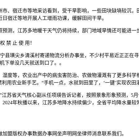
市、宿迁市等地采访看到，受干旱影响，一些田块缺墒较沉，田
近日宿迁等地开展人工增雨功课，缓解田间干旱。
预测，江苏多地暖干天气仍将持续，部门地域旱情还可能进一
权 禁 止 使 用！
宁县璜尖乡清溪村寄递物流分析办事坐，不少村平易近正正在寻
手机下单没几天就送到口了。。
度等，农业出产中的病虫害防治、农做物灌溉有了更多科学根
利用农业新手艺。“手机一点，水就到田里了，‘一键’实现农田
”江苏省天气核心副从任项瑛告诉记者，按照景象形象预测，5
2024年秋播以来，江苏多地降水持续偏少，全省平均降水量
加盟版权办事数据办事网坐声明网坐律师消息联系我们。