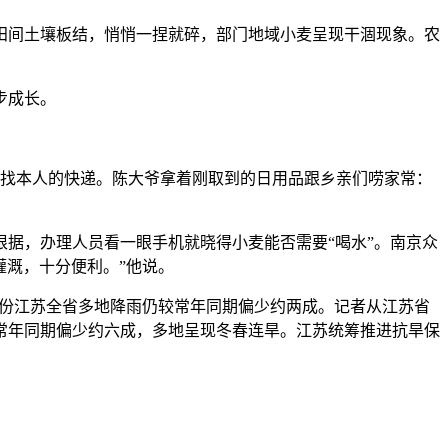
间土壤板结，悄悄一捏就碎，部门地域小麦呈现干涸现象。农
步成长。
找本人的快递。陈大爷拿着刚取到的日用品跟乡亲们唠家常：
据，办理人员看一眼手机就晓得小麦能否需要“喝水”。南京众
灌溉，十分便利。”他说。
月份江苏全省多地降雨仍较常年同期偏少约两成。记者从江苏省
较常年同期偏少约六成，多地呈现冬春连旱。江苏统筹推进抗旱保