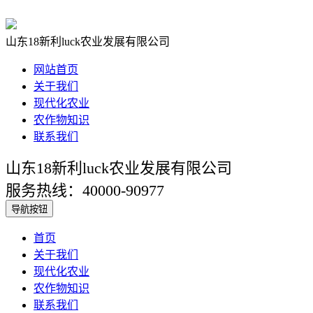
山东18新利luck农业发展有限公司
网站首页
关于我们
现代化农业
农作物知识
联系我们
山东18新利luck农业发展有限公司
服务热线：40000-90977
导航按钮
首页
关于我们
现代化农业
农作物知识
联系我们