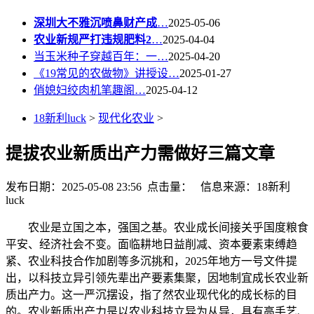
深圳大不雅沉喷鼻财产成
…
2025-05-06
农业新规严打违规肥料2
…
2025-04-04
当玉米种子穿越百年：一…
2025-04-20
《19常见的农做物》讲授设…
2025-01-27
俏媳妇绞肉机笔趣阁…
2025-04-12
18新利luck
>
现代化农业
>
提拔农业新质出产力需做好三篇文章
发布日期：2025-05-08 23:56 点击量：
信息来源：18新利
luck
农业是立国之本，强国之基。农业成长间接关乎国度粮食
平安、经济社会不变。面临耕地日益削减、资本要素束缚趋
紧、农业科技合作加剧等多沉挑和，2025年地方一号文件提
出，以科技立异引领先辈出产要素集聚，因地制宜成长农业新
质出产力。这一严沉摆设，指了然农业现代化的成长标的目
的。农业新质出产力是以农业科技立异为从导，具有高手艺、