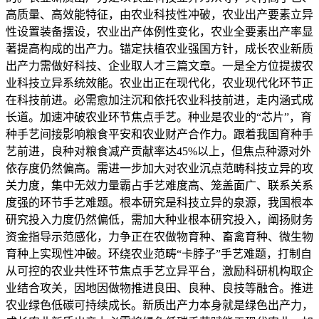
高质量、高效能特征，由农业科技性冲破，农业出产要素立异
性设置装备摆设，农业出产体例性变化，农业全要素出产率显
著提高构成的出产力。锚定扶植农业强国方针，成长农业新质
出产力需做好科技、企业取人才三篇文章。一是全方位提拔农
业科技立异系统效能。农业出正在现代化，农业现代化环节正
在科技前进。必需愈加注沉和依托农业科技前进，走内涵式成
长道。加速冲破农业环节焦点手艺。种业是农业的“芯片”，育
种手艺间接影响粮食平安和农业财产合作力。跟着我国育种手
艺前进，良种对粮食减产贡献率达45%以上，但焦点种源对外
依存度仍然偏高。需进一步加大对农业沉点范畴科技立异的攻
关力度，集中无效力量霸占手艺难度高、笼盖面广、联系关系
度强的环节手艺难题。根本研究是科技立异的泉源，我国根本
研究投入力度仍然偏低，需加大种业根本研究投入，阐扬财务
资金指导示范感化，力争正在农做物育种、畜禽育种、微生物
育种上实现性冲破。环绕农业范畴“卡脖子”手艺难题，打制自
从可控的农业共性环节焦点手艺立异平台，激励科研机构取企
业结合攻关，因地因做物推进良田、良种、良技等融合。推进
农业绿色低碳可持续成长。新质出产力本身就是绿色出产力，