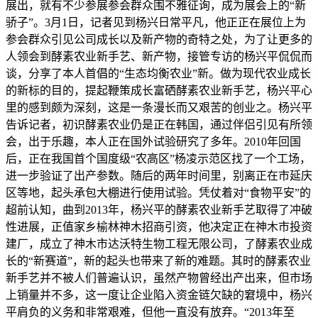
展出，就有不少参展参会群众围不雅征询，成为展会上的“新
骄子”。3月1日，记者见到杨兴日常平凡，他正正在展位上为
参会群众引见公司成长以及新产物的奇特之处，为了让更多的
人领会到酵素农业新手艺、新产物，接管专访的杨兴平侃侃而
谈，分享了本人首倡的“生态均衡农业”新。做为现代农业成长
的新标的目的，提起鞭策成长富硒酵素农业新手艺，杨兴平心
里的感到颇为深刻，这是一条漫长而又艰苦的创业之。杨兴平
告诉记者，初识酵素农业仍是正在韩国，通过伴侣引见有所领
会，出于乐趣，本人正在国外试验研究了多年。2010年回国
后，正在我国首个国度级“农高区”杨凌示范区找了一个工场，
进一步验证了出产参数。随后的两年时间里，别离正在市延庆
区等地，起头承包大棚进行使用试验。凭仗着对“食物平安”的
超前认知，曲到2013年，杨兴平的酵素农业新手艺取得了冲破
性进展，正值家乡榆林神木招商引资，他决定正在神木市投资
建厂，成立了神木市达沃特生物工程无限公司，了酵素农业成
长的“新赛道”，新的起头也带来了新的难题。其时的酵素农业
新手艺并不被人们普遍认识，虽然产物曾经出产出来，但市场
上销量并不多，这一度让企业陷入资金链欠缺的窘境中，杨兴
平肩负的义务和非常艰难，但他一直没有放弃。“2013年至