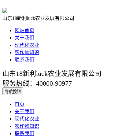
山东18新利luck农业发展有限公司
网站首页
关于我们
现代化农业
农作物知识
联系我们
山东18新利luck农业发展有限公司
服务热线：40000-90977
导航按钮
首页
关于我们
现代化农业
农作物知识
联系我们