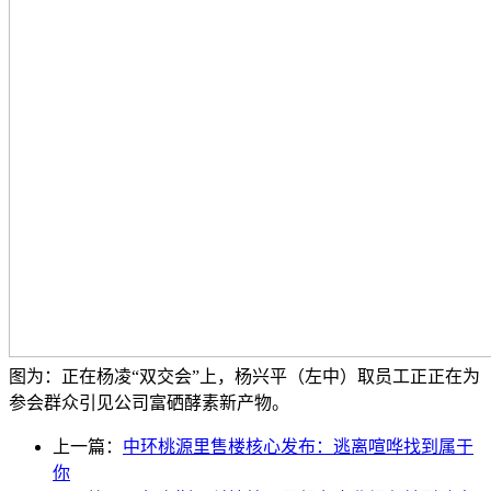
图为：正在杨凌“双交会”上，杨兴平（左中）取员工正正在为
参会群众引见公司富硒酵素新产物。
上一篇：
中环桃源里售楼核心发布：逃离喧哗找到属于
你