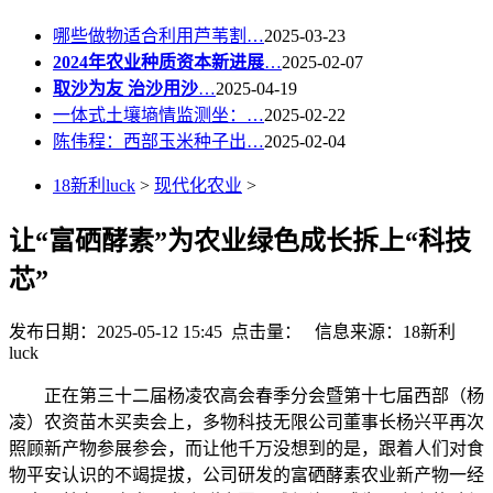
哪些做物适合利用芦苇割…
2025-03-23
2024年农业种质资本新进展
…
2025-02-07
取沙为友 治沙用沙
…
2025-04-19
一体式土壤墒情监测坐：…
2025-02-22
陈伟程：西部玉米种子出…
2025-02-04
18新利luck
>
现代化农业
>
让“富硒酵素”为农业绿色成长拆上“科技
芯”
发布日期：2025-05-12 15:45 点击量：
信息来源：18新利
luck
正在第三十二届杨凌农高会春季分会暨第十七届西部（杨
凌）农资苗木买卖会上，多物科技无限公司董事长杨兴平再次
照顾新产物参展参会，而让他千万没想到的是，跟着人们对食
物平安认识的不竭提拔，公司研发的富硒酵素农业新产物一经