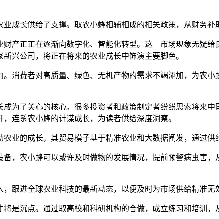
业成长供给了支撑。取农小蜂相辅相成的相关政策，从财务补助
财产正正在逐渐向数字化、智能化转型。这一市场现象无疑给良
家新兴公司，将正在将来的农业成长中饰演主要脚色。
。消费者对高质量、绿色、无机产物的需求不竭添加，为农小蜂
为了关心的核心。很多投资者和政策制定者纷纷思索将来中国农
开，连系农小蜂的计谋成长，为读者供给深度洞察。
农业的成长。其贸易模子基于精准农业和大数据阐发，通过供给
备，农小蜂可以或许及时做物的发展情况，提前预警病虫害，从
，跟进全球农业科技的最新动态，以便及时为市场供给精准无
将是沉点。通过取高校和科研机构的合做，成立练习和培训，