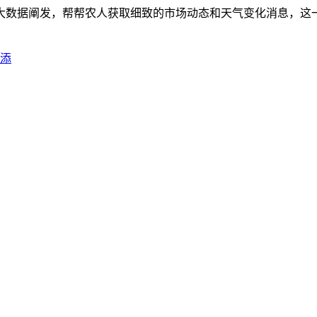
数据阐发，帮帮农人获取细致的市场动态和天气变化消息，这一
产添