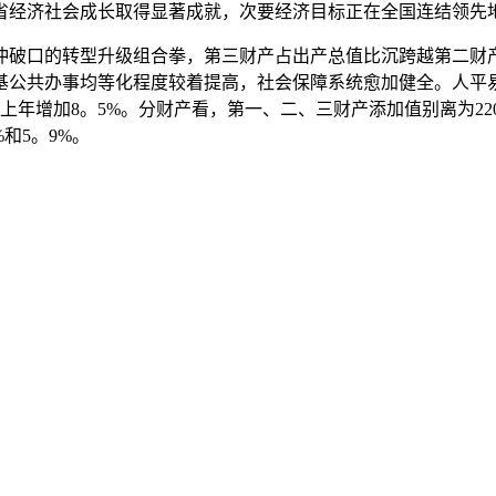
省经济社会成长取得显著成就，次要经济目标正在全国连结领先
破口的转型升级组合拳，第三财产占出产总值比沉跨越第二财产
公共办事均等化程度较着提高，社会保障系统愈加健全。人平易
上年增加8。5%。分财产看，第一、二、三财产添加值别离为2209
%和5。9%。