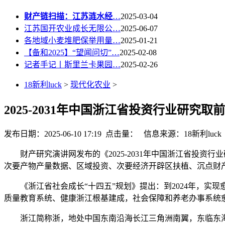
财产链扫描：江苏涟水经
…
2025-03-04
江苏国开农业成长无限公…
2025-06-07
各地域小麦堆肥保举用量…
2025-01-21
【备和2025】“望闻问切”…
2025-02-08
记者手记丨斯里兰卡果园…
2025-02-26
18新利luck
>
现代化农业
>
2025-2031年中国浙江省投资行业研究取
发布日期：2025-06-10 17:19 点击量：
信息来源：18新利luck
财产研究演讲网发布的《2025-2031年中国浙江省投资
次要产物产量数据、区域投资、次要经济开辟区扶植、沉点财
《浙江省社会成长“十四五”规划》提出：到2024年，实
质量教育系统、健康浙江根基建成，社会保障和养老办事系统
浙江简称浙，地处中国东南沿海长江三角洲南翼，东临东海，