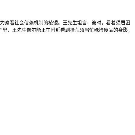
成为察看社会信赖机制的棱镜。王先生坦言，彼时，看着须眉困
子里，王先生偶尔能正在附近看到拾荒须眉忙碌捡废品的身影，