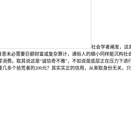
社会学者阐发，这
：善意未必需要巨额财富或复杂算计，通俗人的细小同样能沉构社
天且零消费。取其说这是“诚信奇不雅”，不如说是底层正在压力下
几多个拾荒者的200元？其实实正的信用，从来取身份无关，