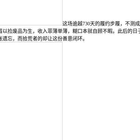
这场逾越730天的履约步履，不测
眉以捡废品为生，收入菲薄单薄，糊口本就自顾不暇。此后的日
账遗忘，而拾荒者的却让这份善意闭环。