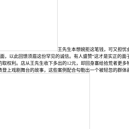
王先生本想婉拒这笔钱，可又担忧
泡面，以此回馈须眉这份罕见的诚信。有人盛赞“这才是实正的面子
的取权利。店从王先生收下多出的12元，却回身塞给拾荒者更多
还债登上戏剧舞台的故事，这些案例配合勾勒出一个被轻忽的群