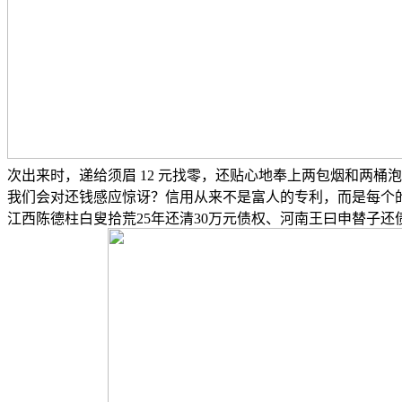
次出来时，递给须眉 12 元找零，还贴心地奉上两包烟和两桶
我们会对还钱感应惊讶？信用从来不是富人的专利，而是每个
江西陈德柱白叟拾荒25年还清30万元债权、河南王曰申替子