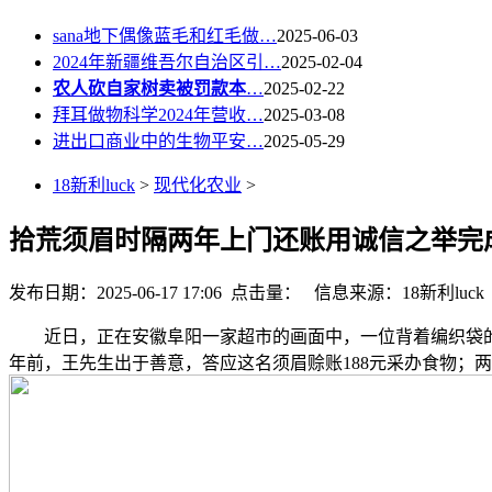
sana地下偶像蓝毛和红毛做…
2025-06-03
2024年新疆维吾尔自治区引…
2025-02-04
农人砍自家树卖被罚款本
…
2025-02-22
拜耳做物科学2024年营收…
2025-03-08
进出口商业中的生物平安…
2025-05-29
18新利luck
>
现代化农业
>
拾荒须眉时隔两年上门还账用诚信之举完
发布日期：2025-06-17 17:06 点击量：
信息来源：18新利luck
近日，正在安徽阜阳一家超市的画面中，一位背着编织袋的
年前，王先生出于善意，答应这名须眉赊账188元采办食物；两