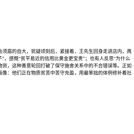
会须眉的自大，犹疑顷刻后，紧接着，王先生回身走进店内，再
”，感慨“贫平易近的信用比黄金更宝贵”；也有人反思“为什么
物资，这种善意轮回打破了保守施舍关系中的不合错误等。正如
体画像：他们正在物质贫苦中苦守充盈，用最笨拙的体例修补着社