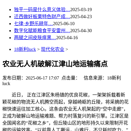
独平一码是什么意义体验…
2025-03-19
迁西做好板栗特色财产成…
2025-04-23
七律·乡野乐耕年…
2025-06-10
数字化赋能粮食平安雷州…
2025-04-30
两腿之间皮肤痒黑…
2025-04-16
18新利luck
>
现代化农业
>
农业无人机破解江津山地运输痛点
发布日期：2025-06-17 17:07 点击量：
信息来源：18新利
luck
近日， 正在江津区朱杨镇的优良花椒，一架架拆载着新
颖花椒的物流无人机腾空而起，穿越崎岖的丘陵，将采摘的花
椒快速运往加工核心。这条由农业无人机架起的“空中走廊”，
正成为破解山地运输难题、帮力村落复兴的新引擎。江津区是
全国闻名的“花椒之乡”，但丘陵山区的地形持久以来限制开花
椒的运输效率。“以前靠人工搬运，山难行，不只耗时吃力，”