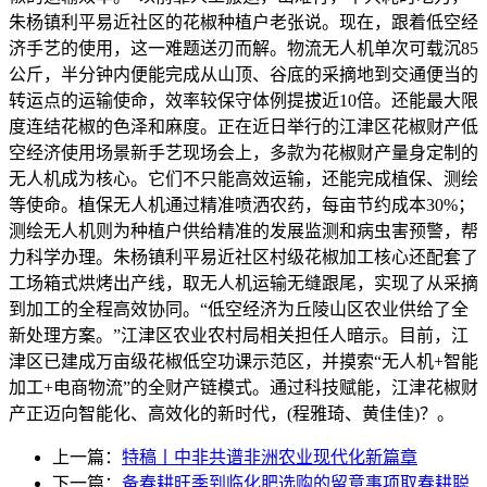
朱杨镇利平易近社区的花椒种植户老张说。现在，跟着低空经
济手艺的使用，这一难题送刃而解。物流无人机单次可载沉85
公斤，半分钟内便能完成从山顶、谷底的采摘地到交通便当的
转运点的运输使命，效率较保守体例提拔近10倍。还能最大限
度连结花椒的色泽和麻度。正在近日举行的江津区花椒财产低
空经济使用场景新手艺现场会上，多款为花椒财产量身定制的
无人机成为核心。它们不只能高效运输，还能完成植保、测绘
等使命。植保无人机通过精准喷洒农药，每亩节约成本30%；
测绘无人机则为种植户供给精准的发展监测和病虫害预警，帮
力科学办理。朱杨镇利平易近社区村级花椒加工核心还配套了
工场箱式烘烤出产线，取无人机运输无缝跟尾，实现了从采摘
到加工的全程高效协同。“低空经济为丘陵山区农业供给了全
新处理方案。”江津区农业农村局相关担任人暗示。目前，江
津区已建成万亩级花椒低空功课示范区，并摸索“无人机+智能
加工+电商物流”的全财产链模式。通过科技赋能，江津花椒财
产正迈向智能化、高效化的新时代，(程雅琦、黄佳佳)？。
上一篇：
特稿丨中非共谱非洲农业现代化新篇章
下一篇：
备春耕旺季到临化肥选购的留意事项取春耕聪