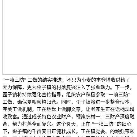
“一喷三防” 工做的结实推进，不只为小麦的丰登增收供给了
无力保障，更为歪子镇的村落复兴注入了强劲动力。下一步，
歪子镇将持续强化宣传指导，组织农户积极参取 “一喷三防”
工做，确保夏粮颗粒归仓。同时，歪子镇将进一步整合伙本，
完美工做机制，正在地盘上做脚文章，让老苍生正在话柄现增
收致富。通过成长特色农业财产，鞭策农村一二三财产深度融
合，帮力村落全面复兴。这个炎天，正在 “一喷三防” 的细心
下，歪子镇的千亩麦田正健壮成长。正在镇党委、的顽强带领