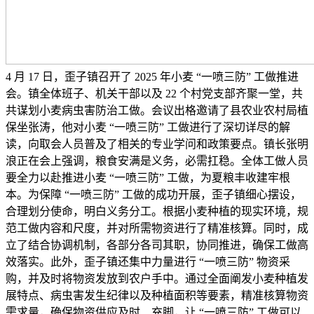
4 月 17 日，歪子镇召开了 2025 年小麦 “一喷三防” 工做推进
会。镇全体班子、机关干部以及 22 个村党支部齐聚一堂，共
共谋划小麦病虫害防治工做。会议出格邀请了县农业农村局植
保坐张涛，他对小麦 “一喷三防” 工做进行了深切详尽的解
读，向取会人员普及了相关的专业学问和政策要点。镇长张明
浪正在会上强调，粮食安满是义务，必需扛稳。全体工做人员
要全力以赴推进小麦 “一喷三防” 工做，为夏粮丰收建牢根
本。为保障 “一喷三防” 工做的成功开展，歪子镇细心摆设，
合理划分使命，明白义务分工。根据小麦种植的现实环境，规
范工做内容和尺度，并对所需物资进行了精准核算。同时，成
立了结合协调机制，各部分各司其职，协同推进，确保工做高
效落实。此外，歪子镇还集中力量进行 “一喷三防” 物资采
购，并及时将物资发放到农户手中。通过全面阐发小麦种植发
展特点、病虫害发生纪律以及种植面积等要素，精准核算物资
需求量，确保物资供应及时、充脚，让 “一喷三防” 工做可以