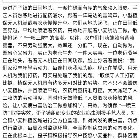
走进歪子镇的田间地头，一派忙碌而有序的气象映入眼皮。手
艺人员熟练地进行配药灌水，跟着一阵马达的轰鸣声，小型植
保无人机满载着农药慢慢升空。它们从地头起飞，正在田间低
空穿越，平均地喷洒着农药，高效地开展着小麦统防工做，敏
捷掀起了 “一喷三防” 的高潮。以往，农户们打药端赖肩背喷
雾器，不只劳动强度大，效率还十分低下。现在，自动做为，
既省心又省力，实正为老苍生办了一件大实事。一位老迈爷坐
正在地头，看着无人机正在田间功课，脸上弥漫着喜悦：“我
们家没丰年轻劳动力，每逢打药我就头疼。现正在党委、用无
人机为我们打药，可实是处理了我们的题。”取保守人工打药
比拟，植保无人机具有诸多无可对比的劣势。它不只不会毁伤
小麦植株，并且喷洒平均，农药用量精准可控，大大减轻了人
工喷防的劳动强度，同时也无效降低了人员取农药接触的风
险，让小麦病虫害防治工做愈加科学、高效。为确保 “一喷三
防” 取得实效，歪子镇组织专业的农业病虫测报手艺人员，对
全镇小麦种植区域进行全方位监测。针对常发的病虫害，沉点
进行监测，每周及时监测环境，全面控制病虫害的动态变化。
正在此根本上，歪子镇积极指导农户按照小麦品种、群体密度