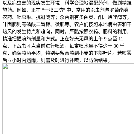
以及病虫害的现实发生环境，科学合理地混配药剂，做到精准
施药。例如，正在 “一喷三防” 中，常用的杀虫剂包罗菊酯类
农药、吡虫啉、抗蚜威等；杀菌剂有多菌灵、酮、烯唑醇等；
叶面肥则有磷酸二氢钾、微肥等。农户们按照本地病虫害和干
热风的发生特点和趋向，同时，严酷按照农药、肥料的利用，
精准把握喷施剂量和方式。正在好天无风的上午 9 点至 11
点、下战书 4 点当前进行喷洒，每亩喷水量不得少于 30 千
克，确保喷洒平均，特别要留意喷到小麦的下部叶片。若喷雾
后 6 小时内遇雨，则需及时进行补喷，以防治结果。