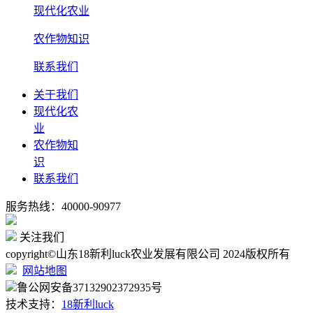
现代化农业
农作物知识
联系我们
关于我们
现代化农
业
农作物知
识
联系我们
服务热线：40000-90977
关注我们
copyright©山东18新利luck农业发展有限公司 2024版权所有
网站地图
鲁公网安备37132902372935号
技术支持：
18新利luck