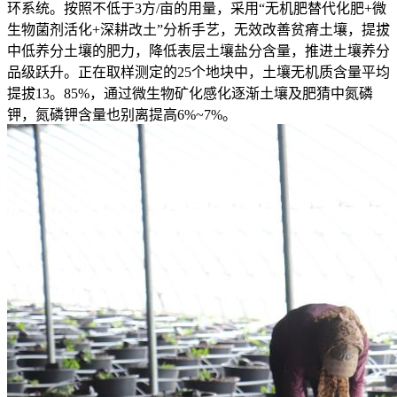
环系统。按照不低于3方/亩的用量，采用“无机肥替代化肥+微
生物菌剂活化+深耕改土”分析手艺，无效改善贫瘠土壤，提拔
中低养分土壤的肥力，降低表层土壤盐分含量，推进土壤养分
品级跃升。正在取样测定的25个地块中，土壤无机质含量平均
提拔13。85%，通过微生物矿化感化逐渐土壤及肥猜中氮磷
钾，氮磷钾含量也别离提高6%~7%。