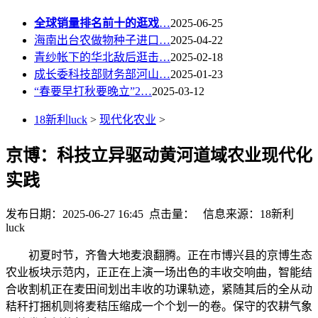
全球销量排名前十的逛戏
…
2025-06-25
海南出台农做物种子进口…
2025-04-22
青纱帐下的华北敌后逛击…
2025-02-18
成长委科技部财务部河山…
2025-01-23
“春要早打秋要晚立”2…
2025-03-12
18新利luck
>
现代化农业
>
京博：科技立异驱动黄河道域农业现代化
实践
发布日期：2025-06-27 16:45 点击量：
信息来源：18新利
luck
初夏时节，齐鲁大地麦浪翻腾。正在市博兴县的京博生态
农业板块示范内，正正在上演一场出色的丰收交响曲，智能结
合收割机正在麦田间划出丰收的功课轨迹，紧随其后的全从动
秸秆打捆机则将麦秸压缩成一个个划一的卷。保守的农耕气象