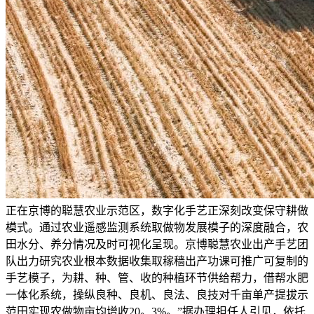
正在京博的聪慧农业示范区，数字化手艺正深刻改变保守耕做
模式。通过农业遥感监测系统取做物发展模子的深度融合，农
田水分、养分情况及时可视化呈现。京博聪慧农业出产手艺团
队出力研究农业根本数据收集取稼穑出产功课可推广可复制的
手艺模子，为耕、种、管、收的种植环节供给帮力，借帮水肥
一体化系统，操纵良种、良机、良法、良技对千亩单产提拔示
范田实现农做物亩均增收20。3%。”据办理担任人引见，依托