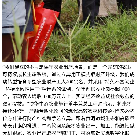
“我们建立的不只是保守农业出产场景，而是一个完整的农业
可持续成长生态系统。通过立异用工模式取财产升级，我们成
功转型培育新型农业财产工人400余名，并采用“持久不变就业
+矫捷季候性用工”相连系的体例，全年创培养业岗亭超1000
个，带动农人增收1000万元以上，实现经济效益取社会效益的
双沉提拔。”博华生态农业施行董事兼总工程师暗示，将来将
持续环绕“三产融合四化轮回的现代高效农林科技企业”这必然
位方针进行财产结构和手艺立异。跟着黄河道域生态和高质量
成长计谋的推进，生态轮回系统将农业出产、加工、能源操纵
无机跟尾，农业出产取农产物加工、村落旅逛实现数字化联