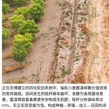
正在京博建立的四化轮回系统中，每粒小麦都演绎着价值倍增
的奇异路程。田间发生的秸秆颠末破坏、发酵为食用菌培育
基，菌渣再取畜禽粪便夹杂制成无机肥，秸秆分析操纵率达
93%，实正实现变废为宝。构成种植—养殖—加工—还田的闭