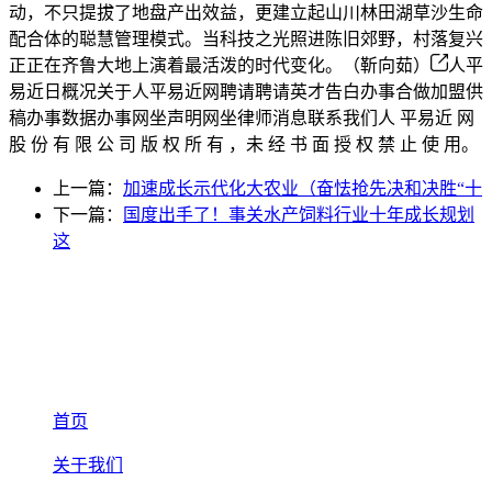
动，不只提拔了地盘产出效益，更建立起山川林田湖草沙生命
配合体的聪慧管理模式。当科技之光照进陈旧郊野，村落复兴
正正在齐鲁大地上演着最活泼的时代变化。（靳向茹）
人平
易近日概况关于人平易近网聘请聘请英才告白办事合做加盟供
稿办事数据办事网坐声明网坐律师消息联系我们人 平易近 网
股 份 有 限 公 司 版 权 所 有 ，未 经 书 面 授 权 禁 止 使 用。
上一篇：
加速成长示代化大农业（奋怯抢先决和决胜“十
下一篇：
国度出手了！事关水产饲料行业十年成长规划
这
首页
关于我们