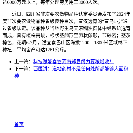
达6000万元以上，每年处理劳务用工8000人次。
近日，四川省非次要农做物品种认定委员会发布了2024年
度非次要农做物品种省级良种目次，宣汉选育的“宣乌1号”通
过省级认定。该品种从当地野生乌天麻稠浊群体中经系统选育
而成，具有植株高峻，根状茎卵形至卵状卵形，节较密；茎灰
棕色，花期6-7月，适宜秦巴山区海拔1200—1800米区域林下
种植，平均亩产可达1261公斤。
上一篇：
科技赋能春管河南郏县帮力夏粮增收！
下一篇：
西医讲：道地药材不是任何处所都能够大面积
种
首页