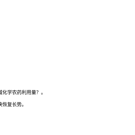
减化学农药利用量？。
快恢复长势。