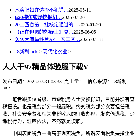
水溶肥如许选择不犯错…
2025-05-11
fs20模仿农场挖掘机
…
2025-07-20
20山西省第二批核定通过的…
2025-01-26
【正在但愿的郊野上】夏…
2025-06-05
久久大喷鼻线蕉AV一区二区…
2025-07-18
18新利luck
>
现代化农业
>
人人干97精品体验服下载V
发布日期：2025-07-31 08:38 点击量：
信息来源：18新利
luck
笔者跟多位省级、市级税务人士交换得知，目前并没有查
税摆设。也是税务部分一般履职。终究税务部分次要担任税
收、社会安全费和相关非税收入的征收办理，发觉偷逃税、少
缴税行为，理应依法，不然就是渎职。
中国表面税负一曲高于现实税负。所谓表面税负是指企业