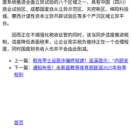
度系统推进全面立异试验的八个区域之一，具有中国（四川）
商业试验区、成都国度自从立异示范区、天府新区、绵阳科技
城、攀西计谋性资本立异开辟试验区等多个严沉区域立异平
台。
因而正在不竭强化税收征管的同时，该当同步适度推进税
制，适度降低表面税率，让企业现实税负维持正在一个合理程
度，同时国度财务收入也并不会由此削减。
上一篇：
假充甲士设局诈骗终就逮！巫溪提示：“内部关
下一篇：
通知布告！永新县教育体育局耽误2025年秋季
权利
首页