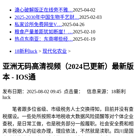
溏心破解版正在线旁不雅…
2025-04-02
2025-2030年中国生物手艺财…
2025-02-03
私家诊所免费网坐V…
2025-04-26
粮食产量差距犹如断崖！…
2025-02-10
热点东南亚：东南哪些经…
2025-01-19
18新利luck
>
现代化农业
>
亚洲无码高清视频（2024已更新）最新版
本 - IOS通
发布日期：2025-08-02 09:45 点击量：
信息来源：18新利
luck
笔者跟多位省级、市级税务人士交换得知，目前并没有查
税摆设。一些处所按照本地税收大数据风险提醒等对个体企业
查税，是日常工做，也是税务部分一般履职。社会安全费和相
关非税收入的征收办理，理应依法，不然就是渎职。四川是国