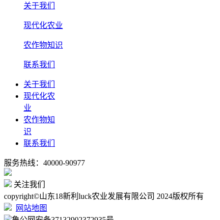
关于我们
现代化农业
农作物知识
联系我们
关于我们
现代化农
业
农作物知
识
联系我们
服务热线：40000-90977
关注我们
copyright©山东18新利luck农业发展有限公司 2024版权所有
网站地图
鲁公网安备37132902372935号