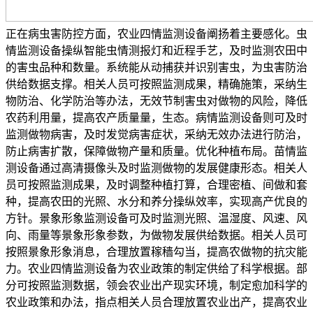
正在病虫害防控方面，农业四情监测设备阐扬着主要感化。虫
情监测设备操纵智能虫情测报灯和近程手艺，及时监测农田中
的害虫品种和数量。系统能从动捕获并识别害虫，为虫害防治
供给数据支撑。相关人员可按照监测成果，精确施策，采纳生
物防治、化学防治等办法，无效节制害虫对做物的风险，降低
农药利用量，提高农产质量量，生态。病情监测设备则可及时
监测做物病害，及时发觉病害症状，采纳无效办法进行防治，
防止病害扩散，保障做物产量和质量。优化种植布局。苗情监
测设备通过高清摄像头及时监测做物的发展健康形态。相关人
员可按照监测成果，及时调整种植打算，合理密植、间做和套
种，提高农田的光照、水分和养分操纵效率，实现高产优良的
方针。景象形象监测设备可及时监测光照、温湿度、风速、风
向、雨量等景象形象参数，为做物发展供给数据。相关人员可
按照景象形象消息，合理放置稼穑勾当，提高农做物的抗灾能
力。农业四情监测设备为农业政策的制定供给了科学根据。部
分可按照监测数据，领会农业出产现实环境，制定愈加科学的
农业政策和办法，指点相关人员合理放置农业出产，提高农业