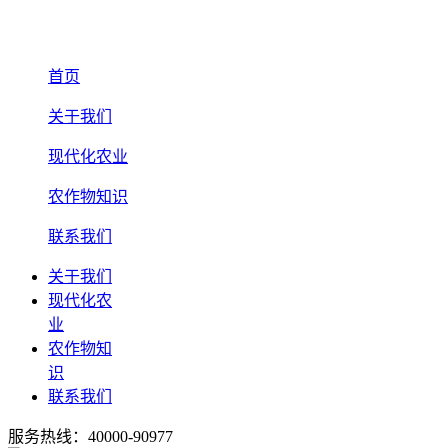
首页
关于我们
现代化农业
农作物知识
联系我们
关于我们
现代化农
业
农作物知
识
联系我们
服务热线：40000-90977