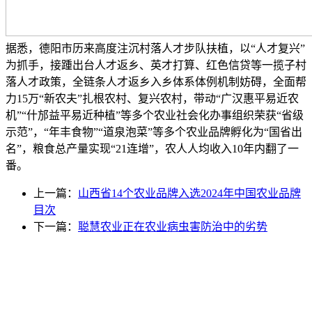
据悉，德阳市历来高度注沉村落人才步队扶植，以“人才复兴”
为抓手，接踵出台人才返乡、英才打算、红色信贷等一揽子村
落人才政策，全链条人才返乡入乡体系体例机制妨碍，全面帮
力15万“新农夫”扎根农村、复兴农村，带动“广汉惠平易近农
机”“什邡益平易近种植”等多个农业社会化办事组织荣获“省级
示范”，“年丰食物”“道泉泡菜”等多个农业品牌孵化为“国省出
名”，粮食总产量实现“21连增”，农人人均收入10年内翻了一
番。
上一篇：
山西省14个农业品牌入选2024年中国农业品牌
目次
下一篇：
聪慧农业正在农业病虫害防治中的劣势