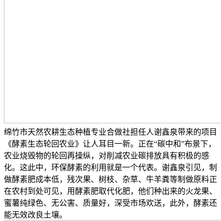
绵竹市天然农耕生态种植专业合做社担任人谢鑫泉带来的项目
《酵素生态轮回农业》让人耳目一新。正在“碳中和”布景下，
农业烧毁物的轮回再操纵，对削减农业碳排放具有积极的感
化。这此中，环保酵素的利用就是一个代表。谢鑫泉引见，制
做酵素肥成本低，残次果、树枝、杂草、牛羊粪等制做原料正
在农村到处可见，用酵素肥取代化肥，他们种出来的火龙果、
蜜薯纯绿色、无公害、质量好，深受市场欢送，此外，酵素还
能无效改良土壤。