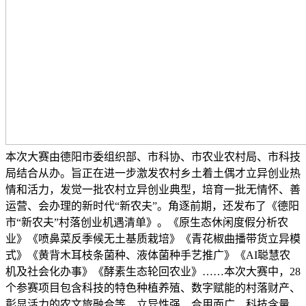
本次大赛由德阳市委组织部、市科协、市农业农村局、市科技
局结合从办。旨正在进一步激发农村乡土着土偶才立异创业热
情和活力，发觉一批农村立异创业典型，培育一批无情怀、善
运营、会办理的新时代“新农夫”。角逐前期，还发布了《德阳
市“新农夫”村落创业机遇清单》。《原生态休闲度假分析农
业》《喷鼻菜反季候无土基质栽培》《青花椒曲播带货立异模
式》《黄背木耳枝条菌种、液体菌种手艺推广》《AI聪慧农
机及社会化办事》《酵素生态轮回农业》……本次大赛中，28
个参赛项目包含科技的特色种植养殖、数字赋能的村落财产、
彰显活力的农文旅融合等，立异性强、合用面广、科技含量