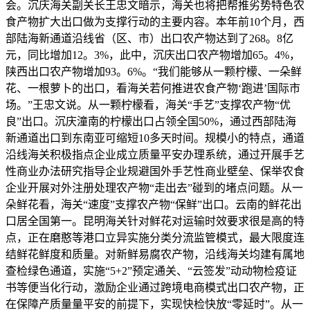
会。沉庆海关副关长王忠文暗示，海关也将把帮推劣势特色农
食产物扩大出口做为支撑行动的主要内容。本年前10个月，西
部陆海新通道沿线省（区、市）出口农产物达到了268。8亿
元，同比增加12。3%，此中，沉庆出口农产物增加65。4%，
陕西出口农产物增加93。6%。“我们能够从一颗柠檬、一朵鲜
花、一根萝卜的出口，看海关若何推进农食产物‘跑进’国际市
场。”王忠文说。从一颗柠檬看，海关“手艺”支撑农产物“优
良”出口。沉庆潼南的柠檬出口占领全国50%，通过西部陆海
新通道出口到东南亚可缩短10多天时间。规模小的特点，通道
沿线海关积极指点企业成立质量平安办理系统，通过开展手艺
性商业办法研究指导企业规避国外手艺性商业壁垒、保举农食
企业开展对外注册处理农产物“走出去”碰到的堵点问题。从一
朵鲜花看，海关“速度”支撑农产物“保鲜”出口。云南的鲜花出
口居全国第一。昆明海关针对鲜花对运输时效要求很是高的特
点，正在磨憨等港口立异实施分类分流监管模式，最大限度连
结鲜花鲜度和质量。对新鲜易腐农产物，沿线海关均建有属地
查检绿色通道，实施“5+2”预定通关、“云签发”动动物检疫证
书等便当化行动，激励企业通过跨境电商模式出口农产物，正
在保障产质量量平安的前提下，实现快检快放“零延时”。从一