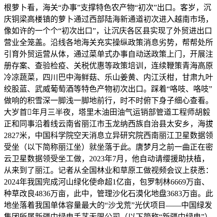
根萝卜看，海关“办事”支撑特色农产物“初次”出口。客岁，沉
庆铜梁高楼镇的萝卜通过西部陆海新通道初次进入越南市场，
像如许的一个个“初次出口”，让沉庆各区县实现了外贸进出口
营业全笼盖。沿线各地海关充实操纵政策消息劣势，帮帮处所
引育外贸运营从体，通过菜单式办事自动送政策上门，开展注
册存案、查验检疫、关税优惠等政策培训，连续鞭策青海高原
冷凉蔬菜，四川巴中海鲜菇、乐山姜黄、内江沃柑，甘肃九叶
绞股蓝、武威葡萄酒等特色产物初次出口。踩着“咯吱、咯吱”
做响的积雪深一脚浅一脚地前行，时不时俯下身子细心查看。
大岁首年月三半夜，塔里木油田油气运销部管道工程师胡毅
正和同事沿着线云南省丽江市玉龙纳西族自治县太安乡，海拔
2827米，中国科学院空天消息立异研究院西南丽江卫星数据领
受坐（以下简称丽江坐）就坐落于此。唐梦月之前一曲正在密
云卫星数据领受坐工做，2023年7月，他自动请缨援助扶植，
从来到了丽江。记者从全国林业和草原工做视频会议上获悉：
2024年我国完成河山绿化使命超1亿亩，包罗制林6669万亩、
种草改良4836万亩，此中，管理沙化石漠化地盘3683万亩。此
地坐落着我国单体容量最大的“沙戈荒”光伏项目——中国绿发
集团所属新疆中绿电手艺无限公司（以下简称“新疆中绿电”）