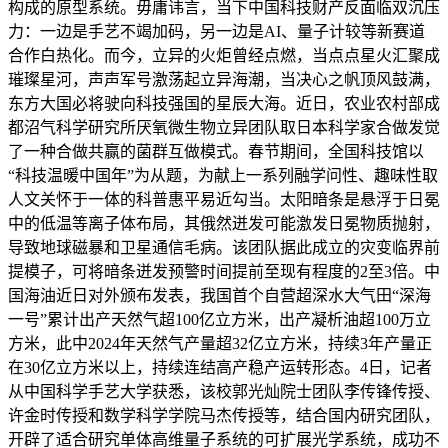
构成的原型系统。毋庸讳言，当下中国科技财产反面临双沉压
力：一边是手艺不竭加码，另一边是AI、量子计较等新赛道
合作白热化。而今，立异的火炬曾经点燃，当点点星火汇聚成
璀璨星河，声声军号激荡起立异海潮，当决心之帆顶风鼓满，
东方大国必将驶向科技强国的星辰大海。近日，农业农村部成
都沼气科学研究所厌氧微生物立异团队取日本科学家合做发觉
了一种合做共赢的菌群互做模式。春节期间，全国科技馆以
“科技温暖中国年”为从题，为献上一系列融学问性、趣味性取
人文关怀于一体的科普惠平易近勾当。太阳暗条是悬浮于日冕
中的低温等离子体布局，其俄然迸发可能激发日冕物质抛射，
导致地球磁暴和卫星通信毛病。该团队据此成立的灾变临界前
提模子，可将暗条迸发预警时间提前至现有程度的2至3倍。中
国海油近日对外颁布发表，我国首个自营超深水大气田“深海
一号”累计出产天然气超100亿立方米，出产凝析油超100万立
方米，此中2024年天然气产量超32亿立方米，持续3年产量正
在30亿立方米以上，持续连结高产稳产运转形态。4日，记者
从中国科学手艺大学获悉，该校郭光灿院士团队李传锋传授、
许金时传授和数学科学学院马杰传授等，结合国内研究团队，
开辟了适合研究单体高维量子系统的可扩展光学系统，成功不