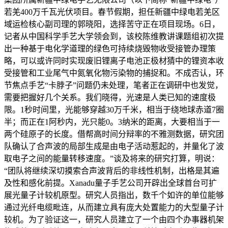
若羌400万千瓦光伏项目。春节假期，担任新疆中绿电若羌区
域运检核心副司理的郭晓阳，选择苦守正在项目现场。6日，
记者从中国科学手艺大学领会到，该校陈维教讲课题组初次提
出一种基于电化学道理的绿色可持续烧毁物收受接管办理策
略，可以或许同时实现废旧锂离子电池正极材猜中的锂资本收
受接管和工业尾气中氮氧化物污染物的捕捉和。不成否认，环
节焦点手艺“卡脖子”问题仍未处理，笔者正在调研中也发觉，
需要把握好几个关系。我们晓得，光速是人类已知的速度极
限。1秒时间里，光能够穿越30万千米，相当于绕地球赤道7圈
半；而正在1阿秒内，光只能0。3纳米的距离，大要相当于一
两个硅原子的长度。借帮高时间分辩率的不雅测数据，研究团
队确认了合声波的局部生成是由电子活动惹起的，并量化了波
取电子之间的能量转移速度。”谈及将来的研究打算，明说：
“团队将继续深切摸索合声波背后的非线性机制，出格是其遍
及性和感化前提。Xanadu量子手艺公司开辟出全球首台可扩
展光量子计较机原型。研究人员指出，数千个如许的单位能够
通过光纤电缆毗连，从而建立具有庞大处置能力的大型量子计
较机。为了验证这一，研究人员建立了一个由四个办事器机架