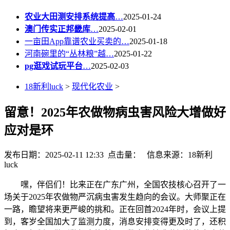
农业大田测安排系统提高
…
2025-01-24
澳门传实正邦畿库
…
2025-02-01
一亩田App靠谱农业买卖的…
2025-01-18
河南碗里的“丛林粮”越…
2025-01-22
pg逛戏试玩平台
…
2025-02-03
18新利luck
>
现代化农业
>
留意！2025年农做物病虫害风险大增做好
应对是环
发布日期：2025-02-11 12:33 点击量：
信息来源：18新利
luck
嘿，伴侣们！比来正在广东广州，全国农技核心召开了一
场关于2025年农做物严沉病虫害发生趋向的会议。大师聚正在
一路，瞻望将来更严峻的挑和。正在回首2024年时，会议上提
到，客岁全国加大了监测力度，消息安排变得更及时了，还积