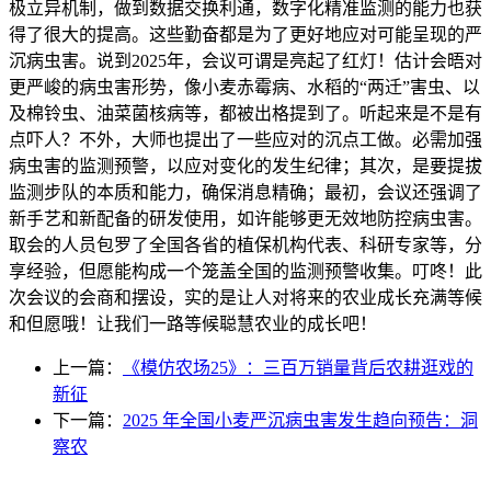
极立异机制，做到数据交换利通，数字化精准监测的能力也获
得了很大的提高。这些勤奋都是为了更好地应对可能呈现的严
沉病虫害。说到2025年，会议可谓是亮起了红灯！估计会晤对
更严峻的病虫害形势，像小麦赤霉病、水稻的“两迁”害虫、以
及棉铃虫、油菜菌核病等，都被出格提到了。听起来是不是有
点吓人？不外，大师也提出了一些应对的沉点工做。必需加强
病虫害的监测预警，以应对变化的发生纪律；其次，是要提拔
监测步队的本质和能力，确保消息精确；最初，会议还强调了
新手艺和新配备的研发使用，如许能够更无效地防控病虫害。
取会的人员包罗了全国各省的植保机构代表、科研专家等，分
享经验，但愿能构成一个笼盖全国的监测预警收集。叮咚！此
次会议的会商和摆设，实的是让人对将来的农业成长充满等候
和但愿哦！让我们一路等候聪慧农业的成长吧！
上一篇：
《模仿农场25》：三百万销量背后农耕逛戏的
新征
下一篇：
2025 年全国小麦严沉病虫害发生趋向预告：洞
察农