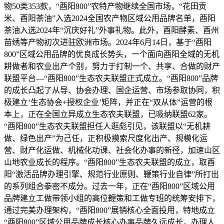
物50类353款，“酉阳800”农特产物继续全国市场，“花田贡
米、酉阳茶油”入选2024全国农产物区域公用品牌名单，酉阳
茶油入选2024年“沉庆好礼”外事礼物。此外，酉阳酵素、酉州
苗绣等产物初次进驻欧洲市场。2024年6月14日，基于“酉阳
800”区域公用品牌的优良成长势头，一个面向酉阳全域的无机
耕做者和农业出产个别，努力于打制一个、共享、合做的财产
联盟平台—“酉阳800”生态农夫联盟正式成立。“酉阳800”品牌
的成长凸起了从导、协会办理、国企运营、市场参取协同，积
极建立‘生态协会+授权企业’矩阵，并正在“双从体”运营的根
本上，正在全国立异成立生态农夫联盟，已吸纳联盟62家。
“酉阳800”生态农夫联盟担任人逛彪引见，该联盟以“无机耕
做、绿色出产”为己任，正积极摸索尺度化出产、规模化运
营、财产化运做、机械化功课、社会化办事的新径，加速山区
山地农业成长的程序。“酉阳800”生态农夫联盟的成立，取酉
阳“激活品牌办理引擎、规范行业原则、鞭策行业自律”所打出
的系列组合拳密不成分。过去一年，正在“酉阳800”区域公用
品牌建立工做带领小组的高位鞭策和工做专班的统筹安排下，
通过完美办理架构，“酉阳800”展销核心全面投用，特地成立
“酉阳800”区域公用品牌成长核心办事品牌久远成长，办理人