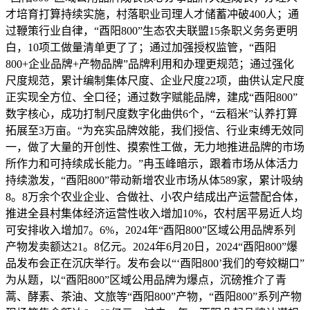
才培育打算持续实施，村落职业司理人才储蓄冲破400人；通
过鞭策行业自律，“酉阳800”生态农夫联盟15条职义务务更明
白，10项工做量清单更了了；通过加强授权监管，“酉阳
800+企业品牌+产物品牌”品牌利用和办理更规范；通过强化
尺度规范，累计编制集体尺度、企业尺度22项，曲供认定尺度
正实现全方位、全口径；通过数字赋能品牌，建成“酉阳800”
数字核心，成功打制尺度数字化曲供6个，“云稻米”认养打算
拓展至3万亩。“为充实品牌效能，我们授信、行业束缚无效同
一，做了大量的开创性、摸索性工做，无力地推进品牌的市场
所作力和可持续成长能力。”冉玉峰暗示，跟着市场从体活力
持续激发，“酉阳800”带动新增农业市场从体589家，累计吸纳
8。8万余个农业企业、合做社、小农户结成出产运营配合体，
推进全县村集体经济运营性收入增加10%，农村居平易近人均
可安排收入增加7。6%，2024年“酉阳800”区域公用品牌系列
产物发卖额达21。8亿元。2024年6月20日，2024“酉阳800”爆
品发布会正在沉庆举行。发布会以“‘酉阳800’我们的夸姣糊口”
为从题，以“酉阳800”区域公用品牌为爆点，沉磅推介了青
蒿、酵素、茶油、文旅等“酉阳800”产物，“酉阳800”系列产物