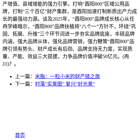
产增值、县域增能的强力引擎。打响“酉阳800”区域公用品
牌，打制“三个百亿”财产集群，是酉阳加速打制新质出产力成
长的最强动力源。谈及2025年，“酉阳800”品牌成长核心从任
冉学峰暗示，“酉阳800”品牌扶植将“八个一”方针不，环绕“巩
固、拓展、升维”三个环节词进一步夯实品牌底座，丰硕品牌
内涵，强大品牌从体，强化品牌营销，强力鞭策“酉阳800”品
牌引领有势头、财产成长有后劲、品牌支持无力度，实现质
量、产能、效益三大提拔，力争品牌价值冲破50亿元。(冉
川)？。
上一篇：
米脂：一粒小米的财产链之旅
下一篇：
村落“实景图” 复兴“好光景”
首页