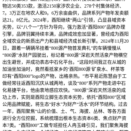
物达50类353款，激活2150家涉农企业、278个村集体经济、
7。3万正在地农人和9。6万余亩曲供，品牌系列产物年发卖额
达21。8亿元。2024年，酉阳继续“两山”引领，凸显县域资本
劣势，以“八个一”方针为导向，强力激活“酉阳800”品牌办理
引擎，品牌羽翼持续丰满，品牌成效愈加显著，曾经成为酉阳
全域农业的新质出产力和县域经济成长新引擎。2024年11月20
日，跟着一辆辆吊挂着“800源产物首发典礼”的车辆慢慢从
“800源”水财产园驶出，标记着“800源”深岩天然活泉产物横空
出生避世，并成功表态中石化平台。“这段时间我正在从城的
加油坐加油时，竟然看抵家乡的‘酉阳800源’矿泉水、杯茶等
印有“酉阳800”logo的产物，出格亲热。”市平易近陈慧由于工
做经常往返酉阳沉庆从城两地，谈及“800”系列产物走进中石
化易捷平台，他由衷地感应欢快。“800源”深岩天然活泉的成
功上市，实则是酉阳立脚生态资本劣势，依托“酉阳800”区域
公用品牌赋能，将生态“好水”为财产“活水”的环节结构。过去
一年，酉阳聚焦“山的价值、土、气、海拔、丛林、等各方面
进行全方位挖掘，系统梳理出根本生态资本6类、焦点财产资
本7类。“酉阳800”工做专班担任人冉玉峰引见，我们聚焦海拔