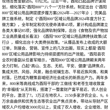
现场签售金额达6。03亿元。过去一年，酉阳凸起品牌计谋规
划，细化落实“酉阳800”“八个一”方针系统，制定出台《“酉阳
800”区域公用品牌提拔步履方案(2024年—2027年)》；完美品
牌工做系统，制定《“酉阳800”区域公用品牌2024年度方针工
做方案》，全年制定和优化使命清单45项，累计构成品牌建立
各类大事记85项；强化品牌轨制保障，出台《食物及农产物加
工业高质量成长看法》《酉阳“800”区域公用品牌搀扶政策(试
行)》，细化出台十大类搀扶政策。“从爆品发布上收成的大额
订单，到展会、营销、宣传上的几次出圈，现实上都是‘酉阳
800’区域公用品牌影响力持续提拔所的出产效能。”酉阳县农
业农村委副从任姜军暗示，“酉阳800”区域公用品牌颠末两年
全力打制，凸起“高山、生态、无机、平安、健康”品牌焦点，
集成天然、风俗、风景，融合斑斓生态、平易近族风情、和美
村落，已然成为鞭策县域经济社会成长的新质出产力。两年多
来，800米等高线成为酉阳干部的‘工做线’和老苍生增收致富
的‘幸福线”从无到有，搭建了一整套财产富平易近、农人创业
的平台，激活了7。3万正在地农人、2150多家涉农企业、9。6
万余亩曲供和优秀生态等农业出产焦点资本，带动从导财产区
域农人户均增收3000元以上，变成了农人增收、企业增效、财