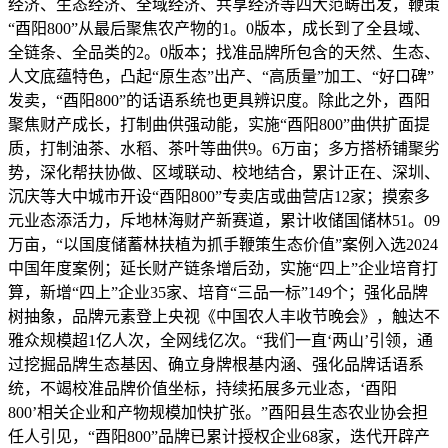
经济、生态经济、全域经济、共享经济等四大范畴出发，鞭策
“酉阳800”从最后聚焦农产物的1。0版本，成长到了全县域、
全链条、全品类的2。0版本；找准品牌所包含的天然、生态、
人文底蕴特色，凸起“原生态”出产、“高质量”加工、“好口碑”
发卖，“酉阳800”的话语系统也更具辨识度。除此之外，酉阳
聚焦财产成长，打制曲供强动能，实施“酉阳800”曲供扩面提
质，打制油茶、水稻、茶叶等曲供9。6万亩；多方搭桥铺聚劣
势，深化帮扶协做、区域联动、校地结合，累计正在、深圳、
沉庆等大中城市开设“酉阳800”专卖店或曲营店12家；摸索多
元业态添活力，斥地林海财产新赛道，累计收储国储林51。09
万亩，“以国度储蓄林扶植为抓手鞭策生态价值”案例入选2024
中国年度案例；延长财产链条增后劲，实施“四上”企业培育打
算，新增“四上”企业35家、培育“三品一标”149个；强化品牌
树抽象，品牌元素登上央视《中国农人丰收节晚会》，触达不
雅众规模超1亿人次，全网线亿次。“我们一直‘两山’引领，通
过挖掘品牌生态基因、确立身牌根基内涵、强化品牌话语系
统，不竭校准品牌价值坐标，持续拓展多元业态，‘酉阳
800’相关企业和产物规模加快扩张。”酉阳县生态农业协会担
任人引见，“酉阳800”品牌已累计授权企业68家，迭代开辟产