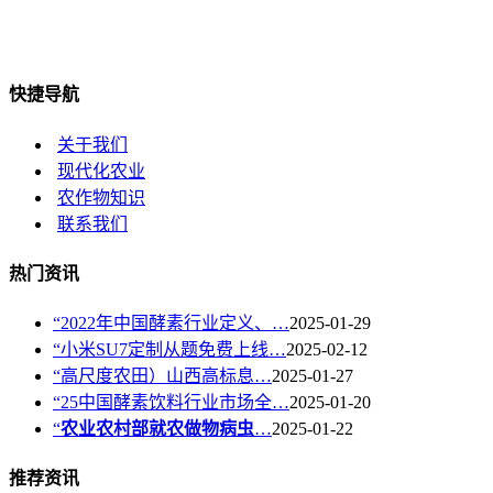
快捷导航
关于我们
现代化农业
农作物知识
联系我们
热门资讯
“2022年中国酵素行业定义、…
2025-01-29
“小米SU7定制从题免费上线…
2025-02-12
“高尺度农田）山西高标息…
2025-01-27
“25中国酵素饮料行业市场全…
2025-01-20
“
农业农村部就农做物病虫
…
2025-01-22
推荐资讯