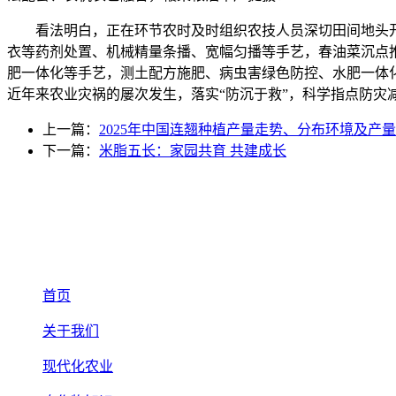
看法明白，正在环节农时及时组织农技人员深切田间地头开
衣等药剂处置、机械精量条播、宽幅匀播等手艺，春油菜沉点
肥一体化等手艺，测土配方施肥、病虫害绿色防控、水肥一体
近年来农业灾祸的屡次发生，落实“防沉于救”，科学指点防灾
上一篇：
2025年中国连翘种植产量走势、分布环境及产
下一篇：
米脂五长：家园共育 共建成长
首页
关于我们
现代化农业