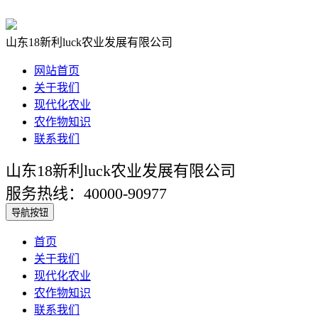
山东18新利luck农业发展有限公司
网站首页
关于我们
现代化农业
农作物知识
联系我们
山东18新利luck农业发展有限公司
服务热线：40000-90977
导航按钮
首页
关于我们
现代化农业
农作物知识
联系我们