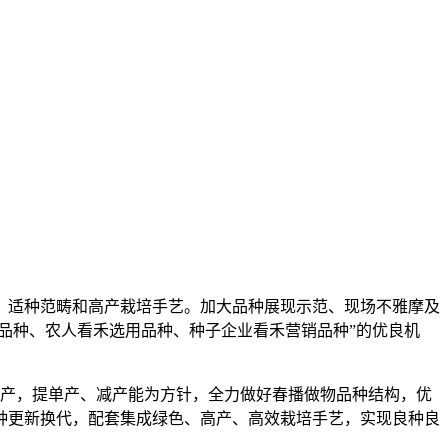
适种范畴和高产栽培手艺。加大品种展现示范、现场不雅摩及
品种、农人看禾选用品种、种子企业看禾营销品种”的优良机
出产，提单产、减产能为方针，全力做好春播做物品种结构，优
种更新换代，配套集成绿色、高产、高效栽培手艺，实现良种良