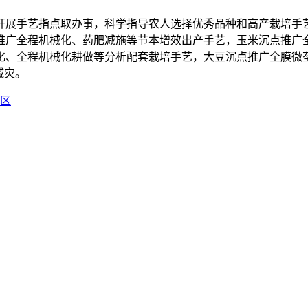
展手艺指点取办事，科学指导农人选择优秀品种和高产栽培手艺
推广全程机械化、药肥减施等节本增效出产手艺，玉米沉点推广
化、全程机械化耕做等分析配套栽培手艺，大豆沉点推广全膜微
减灾。
量区