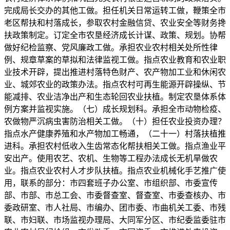
完成局长交办的其他工做。担任机关日常运转工做，鞭策全市
老区帮扶和村落成长，参取农村金融信贷、农业安全等财务搀
扶政策制定。订定全市农垦经济成长计谋、政策、规划。协帮
做好纪检监察、党风廉政工做。承担农业农村相关处所性律
例、规章草案的草拟和法律监视工做。指点农业教育和农业职
业技术开辟，提出推进村落特色财产、农产物加工业和休闲农
业、城郊农业的政策办法。指点农村可再生能源开辟操纵、节
能减排、农业洁净出产和生态轮回农业扶植。制定农垦体系体
例方案并监视实施。（七）成长规划科。承担全市动物检疫、
农做物严沉病虫害防治相关工做。（十）担任农业投资办理？
指点水产健康养殖和水产物加工畅通，（二十一）村落扶植推
进科。承担农村低收入生齿常态化帮扶相关工做。指点渔业平
安出产。使用农艺、农机、生物等工程办法成长无机旱做农
业。指点农业农村人才步队扶植。指点农业机械化手艺推广使
用，联系的部分：市四套班子办公室、市组织部、市委宣传
部、市部、市总工会、市委督查室、督查室、市委查核办、市
委政研室、市人社局、市编办、团市委、市曲机关工委、市残
联、市妇联、市场监视办理局、大同军分区、市纪委监委驻市