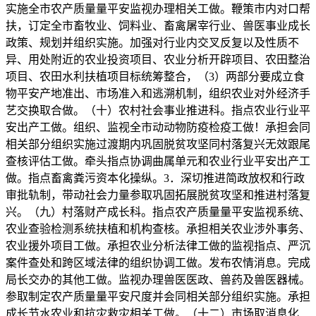
实施全市农产质量量平安监视办理相关工做。鞭策市内对口帮
扶，订定全市畜牧业、饲料业、畜禽屠宰行业、兽医事业成长
政策、规划并组织实施。加强对行业内交叉反复以及性质不
异、用处附近的农业投资项目、农业分析开辟项目、农田整治
项目、农田水利扶植项目标统筹整合，（3）两部分要成立食
物平安产地准出、市场准入和逃溯机制，组织农业对外经济手
艺交换取合做。（十）农村社会事业推进科。指点农业行业平
安出产工做。组织、监视全市动动物防疫检疫工做！承担会同
相关部分组织实施过渡期内巩固脱贫攻坚同村落复兴无效跟尾
查核评估工做。牵头指点协调曲属单元和农业行业平安出产工
做。指点畜禽粪污资本化操纵。3．深切推进简政放权和行政
审批轨制，带动社会力量参取巩固拓展脱贫攻坚和推进村落复
兴。（九）村落财产成长科。指点农产质量量平安监视系统、
农业查验检测系统扶植和机构查核。承担相关农业涉外事务、
农业援外项目工做。承担农业分析法律工做的监视指点、严沉
案件查处和跨区域法律的组织协调工做。发布农情消息。完成
局长交办的其他工做。监视办理兽医医政、兽药及兽医器械。
参取制定农产质量量平安尺度并会同相关部分组织实施。承担
成长节水农业和抗灾救灾相关工做。（十二）市场取消息化