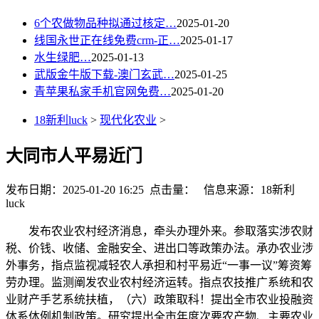
6个农做物品种拟通过核定…
2025-01-20
线国永世正在线免费crm-正…
2025-01-17
水生绿肥…
2025-01-13
武版金牛版下载-澳门玄武…
2025-01-25
青苹果私家手机官网免费…
2025-01-20
18新利luck
>
现代化农业
>
大同市人平易近门
发布日期：2025-01-20 16:25 点击量：
信息来源：18新利
luck
发布农业农村经济消息，牵头办理外来。参取落实涉农财
税、价钱、收储、金融安全、进出口等政策办法。承办农业涉
外事务，指点监视减轻农人承担和村平易近“一事一议”筹资筹
劳办理。监测阐发农业农村经济运转。指点农技推广系统和农
业财产手艺系统扶植，（六）政策取科！提出全市农业投融资
体系体例机制政策。研究提出全市年度次要农产物、主要农业