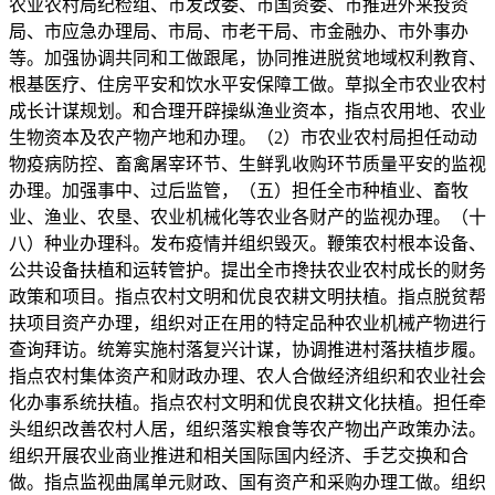
农业农村局纪检组、市发改委、市国资委、市推进外来投资
局、市应急办理局、市局、市老干局、市金融办、市外事办
等。加强协调共同和工做跟尾，协同推进脱贫地域权利教育、
根基医疗、住房平安和饮水平安保障工做。草拟全市农业农村
成长计谋规划。和合理开辟操纵渔业资本，指点农用地、农业
生物资本及农产物产地和办理。（2）市农业农村局担任动动
物疫病防控、畜禽屠宰环节、生鲜乳收购环节质量平安的监视
办理。加强事中、过后监管，（五）担任全市种植业、畜牧
业、渔业、农垦、农业机械化等农业各财产的监视办理。（十
八）种业办理科。发布疫情并组织毁灭。鞭策农村根本设备、
公共设备扶植和运转管护。提出全市搀扶农业农村成长的财务
政策和项目。指点农村文明和优良农耕文明扶植。指点脱贫帮
扶项目资产办理，组织对正在用的特定品种农业机械产物进行
查询拜访。统筹实施村落复兴计谋，协调推进村落扶植步履。
指点农村集体资产和财政办理、农人合做经济组织和农业社会
化办事系统扶植。指点农村文明和优良农耕文化扶植。担任牵
头组织改善农村人居，组织落实粮食等农产物出产政策办法。
组织开展农业商业推进和相关国际国内经济、手艺交换和合
做。指点监视曲属单元财政、国有资产和采购办理工做。组织