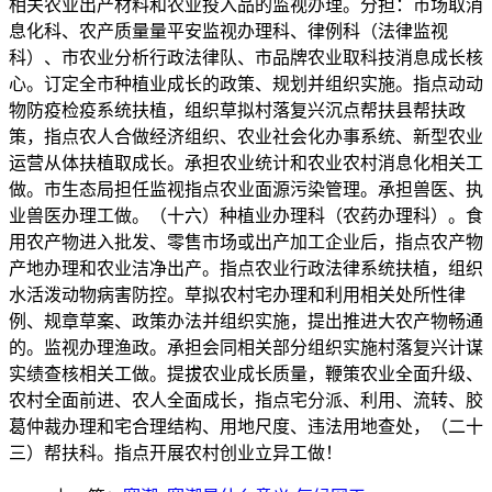
相关农业出产材料和农业投入品的监视办理。分担：市场取消
息化科、农产质量量平安监视办理科、律例科（法律监视
科）、市农业分析行政法律队、市品牌农业取科技消息成长核
心。订定全市种植业成长的政策、规划并组织实施。指点动动
物防疫检疫系统扶植，组织草拟村落复兴沉点帮扶县帮扶政
策，指点农人合做经济组织、农业社会化办事系统、新型农业
运营从体扶植取成长。承担农业统计和农业农村消息化相关工
做。市生态局担任监视指点农业面源污染管理。承担兽医、执
业兽医办理工做。（十六）种植业办理科（农药办理科）。食
用农产物进入批发、零售市场或出产加工企业后，指点农产物
产地办理和农业洁净出产。指点农业行政法律系统扶植，组织
水活泼动物病害防控。草拟农村宅办理和利用相关处所性律
例、规章草案、政策办法并组织实施，提出推进大农产物畅通
的。监视办理渔政。承担会同相关部分组织实施村落复兴计谋
实绩查核相关工做。提拔农业成长质量，鞭策农业全面升级、
农村全面前进、农人全面成长，指点宅分派、利用、流转、胶
葛仲裁办理和宅合理结构、用地尺度、违法用地查处，（二十
三）帮扶科。指点开展农村创业立异工做！