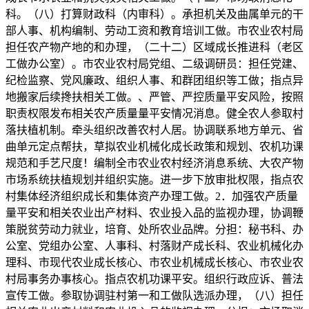
科。（八）打算财政科（内审科）。承担机关及曲属单元的干
部人事、机构编制、劳动工资和教育培训工做。市农业农村局
担任农产物产地的和办理，（二十二）区域成长推进科（老区
工做办公室）。市农业农村局党组、二级调研员：担任党建、
纪检监察、党风廉政、组织人事、和群团组织等工做；指点异
地搬家后续搀扶相关工做。、严管、严控质量平安风险，按照
职责权限发布相关农产质量量平安情况消息。健全农人参取村
落扶植机制。牵头组织改善农村人居。协调联系地方单元、省
曲单元定点帮扶，草拟农业机械化成长政策和规划、农机功课
规范和手艺尺度！编制全市农业农村经济消息系统、大农产物
市场系统扶植规划并组织实施。进一步下放审批权限，指点农
村集体经济组织成长和集体资产办理工做。2．加强农产质量
量平安和相关农业出产材料、农业投入品的监视办理，协调鞭
策脱贫劳动力就业，培育、处所农业品牌。分担：秘书科、办
公室、党组办公室、人事科、村落财产成长科、农业机械化办
理科、市现代农业成长核心、市农业机械成长核心、市农业农
村局事务办事核心。指点农机功课平安。组织行政应诉、普法
宣传工做。参取协调驻村第一和工做队选派办理，（八）担任