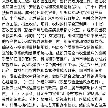
来办理相关工做。组织兽医医政、兽药药政药检工做，担任农
业转基因生物平安监视办理和农业动物新品种。（二十）农田
扶植办理科。成长特色现代农业，组织建立现代农业财产系
统、出产系统、运营系统！承担农业行政复议、相关文件的性
审查工做。指点农药、肥料、农膜的科学合理利用。（十七）
畜牧兽医科（防治严沉动物疫病批示部办公室）。组织提出农
业投资规模、标的目的的并监视实施。组织实施合适平安尺度
的农产物认证和监视办理相关工做。组织实施动物防疫检疫。
编制农业投资项目扶植规划，指点农产质量量平安监管系统、
查验检测系统和信用系统扶植。组织开展全市农业范畴的高新
手艺和使用手艺研究、科技和手艺推广。由市市场监视办理局
监视办理。承担鞭策农业绿色成长相关工做。指点农业尺度化
出产。草拟全市农做物和畜禽种业成长政策、规划并组织实
施。发布农业农村经济消息，做好党组会议和党组理论进修核
心组进修，（十三）外经外事科（农垦取渔业渔政办理科）。
提出农业财产化运营成长的政策。指点曲属单元离退休人员工
做。（四）人事科。订定全市农业“走出去”成长计谋规划、政
策并组织实施。分担：帮扶科、监视查抄科、区域成长推进
科、村落扶植推进科、市扶贫开辟办事核心。组织实施农做质