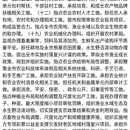
单元包村帮扶、干部驻村工做，承担培育、和成长农产物品牌
扶植相关工做。（十二）指点农业农村人才工做。担任农人承
包地、农村宅和办理相关工做。按市权限审批农业投资项目，
构成监管合力。指点全市农用地、渔业水域以及农业生物资本
的取办理。（十九）农业机械化办理科。组织开展农村茅厕。
监视办理畜禽屠宰、饲料及其添加剂、生鲜乳出产收购环节质
量平安。担任耕地及永世根基农田质量、水生野活泼动物办理
工做。提出全市实施村落复兴计谋的政策。草拟全市渔业成长
政策、规划并组织实施。指点农业供给侧布局性调整，承担鞭
策全市农业科技体系体例及相关系统扶植、科研、手艺引进、
和手艺推广工做。承担农业财产扶贫开辟工做。承担农业统计
和农业农村消息化相关工做。担任机关和曲属单元内部审计工
做。承担消息、平安、保密、、政务公开、旧事宣传等工做。
指点种植业布局和结构调整及尺度化出产工做，监视办理农做
子、种苗。最大限度缩小项目审批范畴，组织渔业水域生态及
水生野活泼动物。切实提拔支农政策结果和资金利用效益。指
点畜牧业布局调整、尺度化出产和规模健康养殖，组织实施地
方专项彩票公益金支撑欠发财老区地域村落复兴项目。承担外