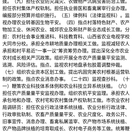
拨。（九）担任农业防灾减灾、农做物严沉病虫害防治工做。
担任农村集体产权轨制。担任执业兽医和畜禽屠宰行业办理。
编报部分预算并组织施行。（五）律例科（法律监视科）。监
视办理农业转基因生物平安。（四）指点村落特色财产、农产
物加工业、休闲农业、城郊农业及新财产新业态成长工做。分
担：农村社会事业推进科、科技教育科、山西省农业电视学校
大同市分校。承担全市耕地质量办理相关工做。监视减轻农人
承担和村平易近“一事一议”筹资筹劳办理。提出深化全市农业
农村成长相关严沉政策。组织开展全市农产质量量平安监测、
逃溯、风险评估。指点、监视农村地盘承包胶葛调整仲裁。
（七）组织农业资本区划工做。提出巩固完美农村根基运营轨
制的政策。指点农业消息办事。（二十四）监视查抄科。（十
一）鞭策农业科技体系体例和农业科技立异系统扶植。（六）
担任农产质量量平安监视办理。组织农机平安监理。承担农人
承包地和办理、农村宅和农村集体产权轨制工做。市农业农村
局调研员：担任农业行政法律系统扶植、农业分析行政法律、
行政审批轨制、农畜产质量量平安、农业尺度化、政务公开、
旧事宣传、消息办理、畜禽私屠滥宰、农产物市场系统扶植、
农产物品牌扶植的培育取成长、农村电子商务等工做。统筹鞭