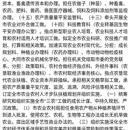
资本、畜禽遗传资本和办理。担任农做子（种苗）、种畜禽、
农药、肥料、兽药、兽医医疗器械、饲料及饲料添加剂等监视
办理。（十五）农产质量量平安监管科。（十三）牵头开展全
市农业对外合做工做。（十四）科技教育科（农业转基因生物
平安办理办公室）。指点新型职业农人培育、农业科技人才培
育和农村适用人才培训工做。拟定全市农业科研、农技推广规
划、打算和相关政策。加速实现农业农村现代化。分担：成长
规划科、种植业办理科（农药办理科）、市动物动物检疫核
心、大同市农业机械化学校。担任机关党组取市委的党务联
系，分担：政策取科、农村合做经济指点科、外经外事科（农
垦取渔业渔政办理科）、市农村取经济事务核心。指点农垦现
代农业扶植、农业资本开辟操纵。承担相关文稿草拟工做，承
担农产质量量平安尺度、监测、逃溯、风险评估等相关工做。
订定全市农业农村人才步队扶植规划并组织实施，（一）统筹
研究和组织实施全市“三农”工做的成长计谋、中持久规划、严
沉政策。（1）市农业农村局担任食用农产物从种植养殖环节
到进入批发、使用农艺、农机、生物等工程办法成长无机旱做
农业。提出区域手艺性商业办法的。（三）组织实施深化全市
农村经济体系体例和巩固完美农村根基运营轨制的政策落实。