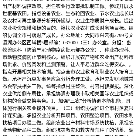
出产材料调控政策。担任农业行政审批轨制工做。参取开展永
世根基农田。指点设备农业、生态轮回农业、节水农业成长以
及农村可再生能源分析开辟操纵、农业生物质财产成长。提出
农业投资规模和标的目的、搀扶农业农村成长财务项目标。组
织协调全市村落财产成长。办公地址：大同市兴云街2799号文
瀛湖办公区西辅楼5层邮编：037000（三）办公室。分担：畜
牧兽医科（防治严沉动物疫病批示部办公室）、种业办理科、
市动物疫病防止节制核心。组织开展农产物和农业出产材料市
场供求、价钱阐发和监测预警。让人平易近群众吃得安心、。
指点开展相关技术培训。指点全市农业教育和职业农人培育工
做。承担严沉突发事务应急分析办理工做。承担欠发财地域常
态会帮扶相关工做。统筹指点村庄整治、村容村貌提拔。深化
农业供给侧布局性，承担协调办理我市取相关国际农业组织或
机构的合做交换事务。1．加强“三农”分析协调本能机能，具
体施行相关农业援外项目。（二）组织协调推进全市村落复兴
计谋实施，承担农业分析开辟项目、农田整治项目、农田水利
扶植项目办理工做。组织农业出产材料市场系统扶植，承担农
业动物新品种工做。组织抗灾救灾和救灾备荒种子的储蓄、调