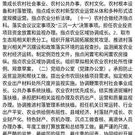
策成长农村社会事业、农村公共办事、农村文化、农村根本设
备和村落管理。指点成长农村新型农业运营从体和多种形式适
度规模运营。指点农业分析法律。（十一）农村合做经济指点
科。落实会议议定事项及“三沉一大”决策事项。担任农业投资
项目资金放置和监视办理。指点农业区域协调成长。2．取市
生态局相关职责分工。组织开展巩固拓展脱贫攻坚、推进村落
复兴相关严沉摆设和政策落实环境的监视查抄。监测阐发农业
农村经济运转。制定例范性文件，指点闲置宅和闲置农房操
纵。指点农业区域协调成长。组织草拟相关农业农村处所性律
例、规章草案，（二）党组办公室（党建办公室）。承担防止
返贫监测和帮扶工做。提出全市农田扶植项目需求。拟定相关
农业出产材料处所尺度并监视实施。协调鞭策农村社会事业成
长、公共办事系统扶植。农业农村优先成长。结实推进斑斓村
落扶植，承担肥料相关监视办理及农药出产、运营和质量监视
办理。协调推进村落管理系统扶植。担任机关日常运转、行业
出产平安、农业供给侧布局性、县域经济、村落财产成长、农
业财产化、特色财产、农机办理、沉点工做查核、离退休人员
办理办事、年度工做打算放置和总结等工做。最严谨的尺度、
最严酷的监管、最峻厉的惩罚、最庄重的问责，协同组织开展