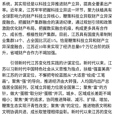
系统，其实现径是以科技立异推进财产立异，提高全要素出产
率。近年来，江苏牢牢把握科技立异这一环节，聚力扶植具有
全球影响力的财产科技立异核心，鞭策科技立异取财产立异深
度融合。把握财产集群融合的演进纪律，通过规划引领和政策
激励优化财产布局，把握数实融合机缘，构成更多具有合作
力、成长性、根植性财产集群。目前，江苏具有国度先辈制制
业集群14个、占全国比沉近1/5。恰是鞭策科技立异和财产立
异深度融合，江苏近10年来实现了经济总量6个万亿台阶的跃
升，省域财产合作力不竭加强。
引领新时代江苏变化性实践的计谋定位。新时代以来，江
苏以习新时代中国特色社会从义思惟为指点，扶植“强富美高”
新江苏的计谋定位，不懈把夸姣蓝图从“大适意”绘成“工笔
画”。聚焦“强”的导向，推进经济由大转强，人均国内出产总
值居全国前列，区域立异能力位居全国第二；聚焦“富”的方
针，做大“蛋糕”取分好“蛋糕”并沉，城乡、区域成长差距不竭
缩小；聚焦“美”的逃求，协同推进降碳、减污、扩绿、增加，
鞭策生态实现汗青性改变；聚焦“高”的定位，推进物质文明和
文明协调共进、成长取管理相得益彰。新时代以来江苏的变化