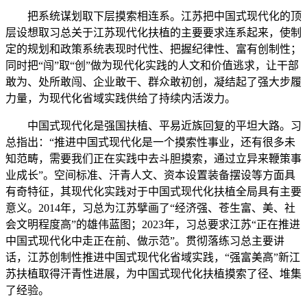
把系统谋划取下层摸索相连系。江苏把中国式现代化的顶
层设想取习总关于江苏现代化扶植的主要要求连系起来，使制
定的规划和政策系统表现时代性、把握纪律性、富有创制性；
同时把“闯”取“创”做为现代化实践的人文和价值逃求，让干部
敢为、处所敢闯、企业敢干、群众敢初创，凝结起了强大步履
力量，为现代化省域实践供给了持续内活泼力。
中国式现代化是强国扶植、平易近族回复的平坦大路。习
总指出：“推进中国式现代化是一个摸索性事业，还有很多未
知范畴，需要我们正在实践中去斗胆摸索，通过立异来鞭策事
业成长”。空间标准、汗青人文、资本设置装备摆设等方面具
有奇特征，其现代化实践对于中国式现代化扶植全局具有主要
意义。2014年，习总为江苏擘画了“经济强、苍生富、美、社
会文明程度高”的雄伟蓝图；2023年，习总要求江苏“正在推进
中国式现代化中走正在前、做示范”。贯彻落练习总主要讲
话，江苏创制性推进中国式现代化省域实践，“强富美高”新江
苏扶植取得汗青性进展，为中国式现代化扶植摸索了径、堆集
了经验。