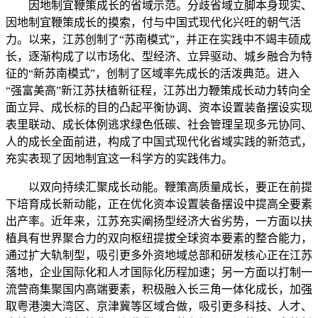
因地制宜鞭策成长的省域示范。分歧省域立脚本身现实、
因地制宜鞭策成长的摸索，付与中国式现代化兴旺的朝气活
力。以来，江苏创制了“苏南模式”，并正在实践中不竭丰硕成
长，逐渐构成了以市场化、型经济、立异驱动、城乡融合为特
征的“新苏南模式”，创制了区域率先成长的活泼典范。进入
“强富美高”新江苏扶植新征程，江苏出力鞭策成长动力转向全
面立异、成长标的目的凸起平衡协调、资本设置装备摆设实现
表里联动、成长体例逃求绿色低碳、社会管理呈现多元协同、
人的成长全面前进，构成了中国式现代化省域实践的新范式，
充实表现了因地制宜这一科学方的实践伟力。
以双向持续汇聚成长动能。鞭策高质量成长，要正在前提
下培育成长新动能，正在优化资本设置装备摆设中提高全要素
出产率。近年来，江苏充实阐扬型经济大省劣势，一方面以扶
植具有世界聚合力的双向枢纽提拔全球资本要素的整合能力，
通过扩大轨制型，吸引更多外资地域总部和研发核心正在江苏
落地，企业国际化和人才国际化历程加速；另一方面以打制一
流营商集聚国内高端要素，积极融入长三角一体化成长，加强
取粤港澳大湾区、京津冀等区域合做，吸引更多科技、人才、