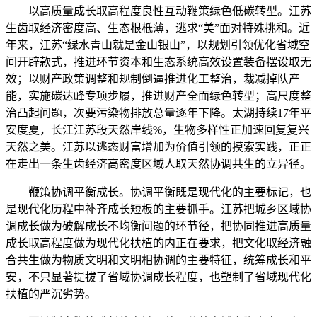
以高质量成长取高程度良性互动鞭策绿色低碳转型。江苏
生齿取经济密度高、生态根柢薄，逃求“美”面对特殊挑和。近
年来，江苏“绿水青山就是金山银山”，以规划引领优化省域空
间开辟款式，推进环节资本和生态系统高效设置装备摆设取无
效；以财产政策调整和规制倒逼推进化工整治，裁减掉队产
能，实施碳达峰专项步履，推进财产全面绿色转型；高尺度整
治凸起问题，次要污染物排放总量逐年下降。太湖持续17年平
安度夏，长江江苏段天然岸线%，生物多样性正加速回复复兴
天然之美。江苏以逃态财富增加为价值引领的摸索实践，正正
在走出一条生齿经济高密度区域人取天然协调共生的立异径。
鞭策协调平衡成长。协调平衡既是现代化的主要标记，也
是现代化历程中补齐成长短板的主要抓手。江苏把城乡区域协
调成长做为破解成长不均衡问题的环节径，把协同推进高质量
成长取高程度做为现代化扶植的内正在要求，把文化取经济融
合共生做为物质文明和文明相协调的主要特征，统筹成长和平
安，不只显著提拔了省域协调成长程度，也塑制了省域现代化
扶植的严沉劣势。