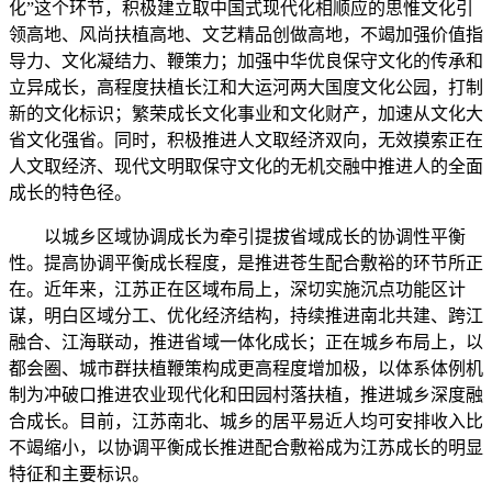
化”这个环节，积极建立取中国式现代化相顺应的思惟文化引
领高地、风尚扶植高地、文艺精品创做高地，不竭加强价值指
导力、文化凝结力、鞭策力；加强中华优良保守文化的传承和
立异成长，高程度扶植长江和大运河两大国度文化公园，打制
新的文化标识；繁荣成长文化事业和文化财产，加速从文化大
省文化强省。同时，积极推进人文取经济双向，无效摸索正在
人文取经济、现代文明取保守文化的无机交融中推进人的全面
成长的特色径。
以城乡区域协调成长为牵引提拔省域成长的协调性平衡
性。提高协调平衡成长程度，是推进苍生配合敷裕的环节所正
在。近年来，江苏正在区域布局上，深切实施沉点功能区计
谋，明白区域分工、优化经济结构，持续推进南北共建、跨江
融合、江海联动，推进省域一体化成长；正在城乡布局上，以
都会圈、城市群扶植鞭策构成更高程度增加极，以体系体例机
制为冲破口推进农业现代化和田园村落扶植，推进城乡深度融
合成长。目前，江苏南北、城乡的居平易近人均可安排收入比
不竭缩小，以协调平衡成长推进配合敷裕成为江苏成长的明显
特征和主要标识。