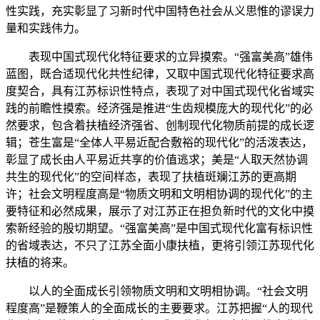
性实践，充实彰显了习新时代中国特色社会从义思惟的谬误力
量和实践伟力。
表现中国式现代化特征要求的立异摸索。“强富美高”雄伟
蓝图，既合适现代化共性纪律，又取中国式现代化特征要求高
度契合，具有江苏标识性特点，表现了对中国式现代化省域实
践的前瞻性摸索。经济强是推进“生齿规模庞大的现代化”的必
然要求，包含着扶植经济强省、创制现代化物质前提的成长逻
辑；苍生富是“全体人平易近配合敷裕的现代化”的活泼表达，
彰显了成长由人平易近共享的价值逃求；美是“人取天然协调
共生的现代化”的空间样态，表现了扶植斑斓江苏的更高期
许；社会文明程度高是“物质文明和文明相协调的现代化”的主
要特征和必然成果，展示了对江苏正在担负新时代的文化中摸
索新经验的殷切期望。“强富美高”是中国式现代化富有标识性
的省域表达，不只了江苏全面小康扶植，更将引领江苏现代化
扶植的将来。
以人的全面成长引领物质文明和文明相协调。“社会文明
程度高”是鞭策人的全面成长的主要要求。江苏把握“人的现代