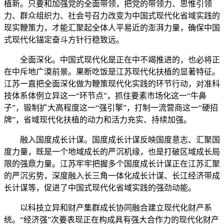
植新。只要和加强党的全面带领，把党的带领力、思惟引领
力、群众组织力、社会号召力改变为中国式现代化省域实践的
现实鞭策力，才能汇聚起全体人平易近的澎湃力量，确保中国
式现代化锚定奋斗方针行稳致远。
全面深化。中国式现代化是正在中不竭推进的，也必将正
在中斥地广漠前景。果断吃饭是江苏现代化扶植的显著特征。
江苏一直把全面深化做为鞭策现代化实践的环节行动，对准科
技体系体例立异这一“环节点”，抓住要素市场化这一“牛鼻
子”，锻制扩大高程度这一“强引擎”，打制一流营商这一“硬招
牌”，省域现代化扶植的动力和活力充实、持续加强。
融入国度成长计谋。国度成长计谋反映国度意志、汇聚国
度力量，既是一个地域成长的严沉机缘，也是打破区域成长局
限的强鼎力量。江苏牢牢把握多个国度成长计谋正在江苏汇聚
的严沉劣势，深度融入长三角一体化成长计谋、长江经济带成
长计谋等，促进了中国式现代化省域实践的强劲动能。
以科技立异和财产集群成长协同融合建立现代化财产系
统。“经济强”次要表现正在构成具有强大合作力的现代化财产