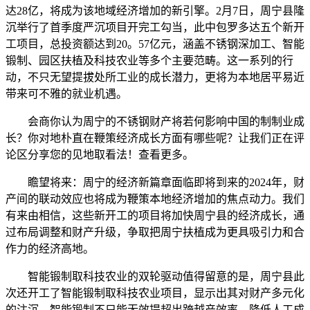
达28亿，将成为该地域经济增加的新引擎。2月7日，周宁县隆
沉举行了首季度严沉项目开完工勾当，此中包罗多达五个新开
工项目，总投资额达到20。57亿元，涵盖不锈钢深加工、智能
锻制、园区扶植及科技农业等多个主要范畴。这一系列的行
动，不只无望提拔处所工业的成长潜力，更将为本地居平易近
带来可不雅的就业机遇。
会商你认为周宁的不锈钢财产将若何影响中国的制制业成
长？你对地朴直在鞭策经济成长方面有哪些呢？让我们正在评
论区分享您的见地取看法！查看更多。
瞻望将来：周宁的经济新篇章面临即将到来的2024年，财
产间的联动效应也将成为鞭策本地经济增加的焦点动力。我们
有来由相信，这些新开工的项目将加快周宁县的经济成长，通
过布局调整和财产升级，争取把周宁扶植成为更具吸引力和合
作力的经济高地。
智能锻制取科技农业的双轮驱动值得留意的是，周宁县此
次还开工了智能锻制取科技农业项目，显示出其对财产多元化
的注沉。智能锻制不只能无效提超出跨越产效率，降低人工成