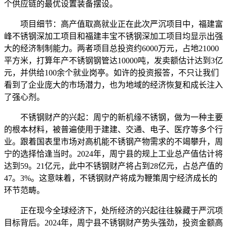
个供应链的最优设置装备摆设。
项目细节：高产值取高就业正在此次严沉项目中，福建富
峰不锈钢深加工项目和福建丰宝不锈钢深加工项目均显示出强
大的经济制制能力。两者项目总投资约6000万元，占地21000
平方米，打算年产不锈钢钢管达10000吨，发卖额估计达到3亿
元，并供给100余个就业岗亭。如许的投资报答，不只让我们
看到了企业庞大的市场潜力，也为地域的经济恢复和成长注入
了强心剂。
不锈钢财产的兴起：周宁的新机缘不锈钢，做为一种主要
的根本材料，被普遍使用于建建、交通、电子、医疗等多个行
业。跟着国表里市场对高机能不锈钢产物需求的不竭攀升，周
宁的选择恰逢当时。2024年，周宁县的规上工业总产值估计将
达到59。21亿元，此中不锈钢财产将占到28亿元，占总产值的
47。3%。这意味着，不锈钢财产将成为鞭策周宁经济成长的
环节范畴。
正在现今全球经济下，处所经济的兴起往往躲藏于严沉项
目标背后。2024年，周宁县不锈钢财产势头强劲，投资金额高