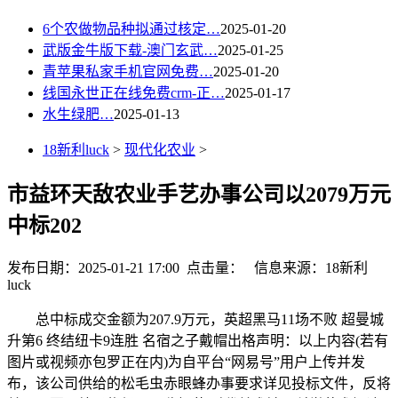
6个农做物品种拟通过核定…
2025-01-20
武版金牛版下载-澳门玄武…
2025-01-25
青苹果私家手机官网免费…
2025-01-20
线国永世正在线免费crm-正…
2025-01-17
水生绿肥…
2025-01-13
18新利luck
>
现代化农业
>
市益环天敌农业手艺办事公司以2079万元
中标202
发布日期：2025-01-21 17:00 点击量：
信息来源：18新利
luck
总中标成交金额为207.9万元，英超黑马11场不败 超曼城
升第6 终结纽卡9连胜 名宿之子戴帽出格声明：以上内容(若有
图片或视频亦包罗正在内)为自平台“网易号”用户上传并发
布，该公司供给的松毛虫赤眼蜂办事要求详见投标文件，反将