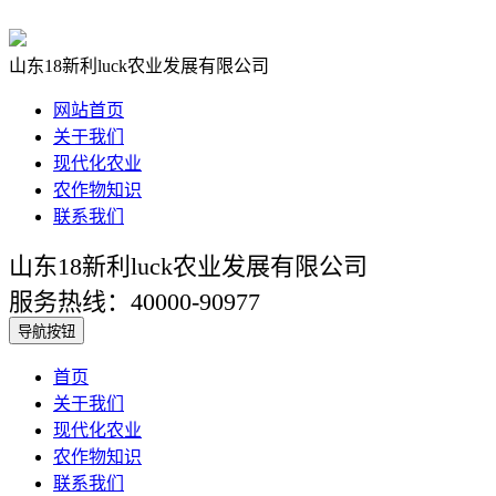
山东18新利luck农业发展有限公司
网站首页
关于我们
现代化农业
农作物知识
联系我们
山东18新利luck农业发展有限公司
服务热线：40000-90977
导航按钮
首页
关于我们
现代化农业
农作物知识
联系我们