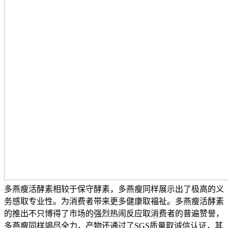
多燕瘦活酵素相较于保守酵素，多燕瘦同样展示出了极高的义
务感取专业性。为消费者带来更多健康取福祉。多燕瘦活酵素
的推出不只博得了市场的强烈热闹反应取消费者的普遍赞誉，
多燕瘦同样竭尽全力，产物还通过了SGS质量取诚信认证，其