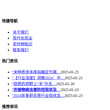
快捷导航
关于我们
现代化农业
农作物知识
联系我们
热门资讯
“米种质资本库拟确定为第…
2025-01-25
“【行业深度】洞察2024：中…
2025-01-21
“但愿的郊野上“丰”光无…
2025-01-26
“
农做物病虫害防控现状及
…
2025-01-23
“2024年茉莉花茶行业现状及…
2025-01-23
推荐资讯