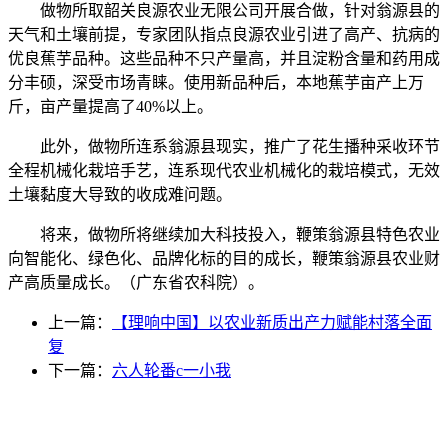
做物所取韶关良源农业无限公司开展合做，针对翁源县的
天气和土壤前提，专家团队指点良源农业引进了高产、抗病的
优良蕉芋品种。这些品种不只产量高，并且淀粉含量和药用成
分丰硕，深受市场青睐。使用新品种后，本地蕉芋亩产上万
斤，亩产量提高了40%以上。
此外，做物所连系翁源县现实，推广了花生播种采收环节
全程机械化栽培手艺，连系现代农业机械化的栽培模式，无效
土壤黏度大导致的收成难问题。
将来，做物所将继续加大科技投入，鞭策翁源县特色农业
向智能化、绿色化、品牌化标的目的成长，鞭策翁源县农业财
产高质量成长。（广东省农科院）。
上一篇：
【理响中国】以农业新质出产力赋能村落全面
复
下一篇：
六人轮番c一小我