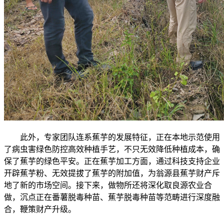
此外，专家团队连系蕉芋的发展特征，正在本地示范使用
了病虫害绿色防控高效种植手艺，不只无效降低种植成本，确
保了蕉芋的绿色平安。正在蕉芋加工方面，通过科技支持企业
开辟蕉芋粉、无效提拔了蕉芋的附加值，为翁源县蕉芋财产斥
地了新的市场空间。接下来，做物所还将深化取良源农业合
做，沉点正在番薯脱毒种苗、蕉芋脱毒种苗等范畴进行深度融
合，鞭策财产升级。