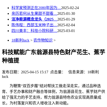
科学家预测正在2080年因为…
2025-02-24
亲历若何从生果甜不甜看…
2025-01-30
洁净能源概念龙头（2025
…
2025-01-29
陈伟程：西部玉米种子出…
2025-02-04
四川美丰：科技小院科研…
2025-03-01
18新利luck
>
农作物知识
>
科技赋能广东翁源县特色财产花生、蕉芋
种植提
发布日期：2025-04-15 15:17 点击量：
信息来源：18新利
luck
为鞭策“双百步履”结对帮扶工做走深走实，通过品种选
育、手艺办事和财产融合等体例，为翁源县花生、蕉芋财产供
给了强无力的手艺支持，帮力翁源县特色农业实现高质量成
长，为村落复兴和农人增收注入新动能。