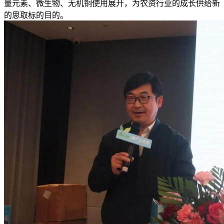
量元素、微生物、无机铜使用展开，为农资行业的成长供给新
的思取标的目的。