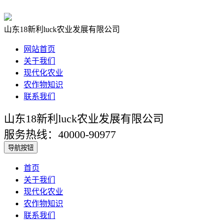
山东18新利luck农业发展有限公司
网站首页
关于我们
现代化农业
农作物知识
联系我们
山东18新利luck农业发展有限公司
服务热线：40000-90977
导航按钮
首页
关于我们
现代化农业
农作物知识
联系我们