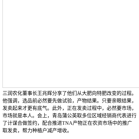
三润农化董事长王兆辉分享了他们从大肥向特肥改变的过程。
他强调，选品前必然要先做试验，产物结果。只要亲眼结果，
发卖起来才更有底气。此外，正在发卖过程中，必然要市场，
市场就是本人。会上，青岛蒲公英取多位区域经销商代表进行
了计谋合做签约，配合推进TNA产物正在农资市场中的推广
取发卖，帮力种植户减产增收。