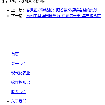
油，120。7万吨葵花籽油。
上一篇：
春景正好稼穑忙：跟着讲义探秘春耕的奥妙
下一篇：
雷州工具洋田被誉为“广东第一田”年产粮食可
首页
关于我们
现代化农业
农作物知识
联系我们
关于我们