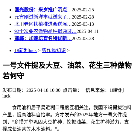
国光股份：来岁推广沉点
…
2025-02-25
元宵刚过新洋丰就送来了…
2025-02-28
北川老区扶植推进会送温…
2025-03-13
92个次要农做物品种拟通过…
2025-04-11
邯郸：加速培育名特优新
…
2025-03-28
18新利luck
>
农作物知识
>
一号文件提及大豆、油菜、花生三种做物
若何守
发布日期：2025-04-18 10:00 点击量：
信息来源：18新利
luck
食用油和居平易近糊口程度互相关注，我国不竭提拔油料
产量，提高油料自给率。方才发布的2025年地方一号文件提
到，“多措并举巩固大豆扩种，挖掘油菜、花生扩种潜力，支
撑成长油茶等木本油料。”。