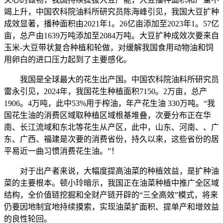
竭上升，中国农科院油料所研究员陈海峰引见，我国大豆扩种
成效显著，播种面积由2021年1。26亿亩添加至2023年1。57亿
亩，总产由1639万吨添加至2084万吨。大豆扩种成效次要来自
玉米-大豆带状复合种植和轮做，对缓解我国食用动物油和饲
用卵白的进口压力起到了主要感化。
我国是全球最大的花生出产国。中国农科院油料所研究员
雷永引见，2024年，我国花生种植面积7150。2万亩，总产
1906。4万吨，此中53%用于榨油，年产花生油 330万吨。“我
国花生油的消费区域取种植区域根基堆叠，次要分布正在华
南、长江流域和东北等花生从产区，此中，山东、河南、、广
东、广西、福建是次要的消费省份，持久以来，这些省份的居
平易近一曲习惯消费花生油。”！
对于出产者来说，大幅度提高油菜的种植效益，是扩种油
菜的主要根本。顿小玲暗示，我国正在油菜种植中推广全区域
结构，全价值链挖掘和全财产链开辟的“三全高效”模式，将来
仍要因地制宜地持续摸索，实现油菜扩面积、提单产和增效益
的良性轮回。