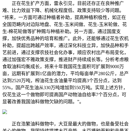
正在花生扩产方面，雷永引见，目前还存正在良种推广
难、比力效益下降、机械化程度低、政策支持较少等问题。
“将来，一方面可通过种植者补助，提高种植积极性，如正在
全国范畴内对边际地盘、花生-玉米间做、花生-玉米轮做、花
生-棉花轮做等扩种赐与种植补助。另一方面，通过国度支
撑，加快优秀品种的培育和推广。此外，还能够通过花生农机
补助，提超出跨越产效率，通过深化科技立异，加快品种和手
艺前进，通过支撑农技社会化办事，顺应农村出产布局变化，
通过加强宏不雅政策支撑，推进财产持续成长等。分析考虑粮
食取油料均衡成长，将来十年我国花生面积可扩展到9000万
亩，远期有扩展到1亿亩的潜力，平均每亩单产280公斤，总产
达到2520万吨，榨油花生含油量平均提高3个百分点，达到
55%，国产花生油从330万吨增加到550万吨。实现上述方针，
仅花生这一个做物即可提高国产动物油自给率7个百分点，可
显著改善我国油料做物欠缺的问题。”。
正在浩繁油料做物中，大豆是最大的做物，也是备受社会
关心的做物，我国持续提拔大豆产能，大豆播种面积和产量不