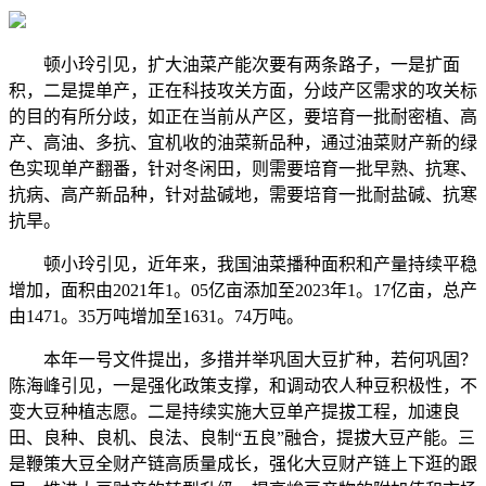
顿小玲引见，扩大油菜产能次要有两条路子，一是扩面
积，二是提单产，正在科技攻关方面，分歧产区需求的攻关标
的目的有所分歧，如正在当前从产区，要培育一批耐密植、高
产、高油、多抗、宜机收的油菜新品种，通过油菜财产新的绿
色实现单产翻番，针对冬闲田，则需要培育一批早熟、抗寒、
抗病、高产新品种，针对盐碱地，需要培育一批耐盐碱、抗寒
抗旱。
顿小玲引见，近年来，我国油菜播种面积和产量持续平稳
增加，面积由2021年1。05亿亩添加至2023年1。17亿亩，总产
由1471。35万吨增加至1631。74万吨。
本年一号文件提出，多措并举巩固大豆扩种，若何巩固？
陈海峰引见，一是强化政策支撑，和调动农人种豆积极性，不
变大豆种植志愿。二是持续实施大豆单产提拔工程，加速良
田、良种、良机、良法、良制“五良”融合，提拔大豆产能。三
是鞭策大豆全财产链高质量成长，强化大豆财产链上下逛的跟