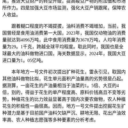
尾，推进大豆财产的转型升级，提高峻豆产物的附加值和市场
所作力。四是加强大豆市场监测，强化大豆产销跟尾，保障农
人收益。
跟着糊口程度的不竭提拔，油料消费不竭增加，当前，我
国曾经是食用油消费第一大国，2023年，我国仅动物油的消费
量就达到4096万吨，此中食用消费量为3678万吨，人均年消费
量为29。1千克，跨越全球平均程度。取此同时，我国也是全
球最大的油料做物进口国，海关数据显示，2024年，我国大豆
进口量为1。05亿吨。
本年地方一号文件初次提出扩种花生，雷永引见，取国内
其他油料做物比拟，花生单元面积产油量高的劣势很是凸起。
据测算，一亩花生的产油量相当于油菜的1。5倍、大豆的4
倍，别的，得益于花生的单产程度高、原料价钱高且不变等劣
势，种植花生的比力效益显著高于国内次要农做物，农人种植
花生的积极性一曲很高。因而，地方一号文件提出挖掘花生扩
种潜力是基于目前国产油料欠缺严沉、耕地无限、花出产油效
率高、农人种植志愿强等多种要素的分析考虑。