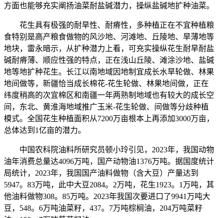
方面也能够充实阐扬油菜耐盐碱潜力，操纵盐碱地扩种油菜。
花生具有极强的耐旱性、耐瘠性，多种植正在不宜种植粮
食特别是高产粮食做物的风沙地、河滩地、丘陵地、旱薄地等
地块，雷永暗示，从扩种潜力上看，可充实操纵花生耐旱耐盐
碱耐瘠薄、顺应性强的特点，正在浅山丘陵、滩涂沙地、盐碱
地等地扩种花生。长江以南地域因地制宜成长水旱轮做、林果
地间做等，新疆恰当成长棉花-花生轮做、林果地间做，正在
纬度稍高的次宜棉区和南疆一年两熟制地域也有较大的成长空
间，东北、黄淮海地域推广玉米-花生轮做、间做等分歧种植
模式。全国花生种植面积从7200万亩根本上再添加3000万亩，
总体达到1亿亩的潜力。
中国农科院油料所研究员顿小玲引见，2023年，我国动物
油年消费总量达4096万吨，国产动物油1376万吨。据国度统计
局统计，2023年，我国国产油料做物（含大豆）产量达到
5947。83万吨，此中大豆2084。2万吨，花生1923。1万吨，其
他油料做物308。85万吨。2023年我国次要进口了9941万吨大
豆，548。6万吨油菜籽，437。7万吨棕榈油，204万吨菜籽