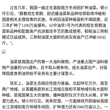
过去几年，我国一曲正在激励南方冬闲田扩种油菜。顿小
玲引见，“跟着短生育期、耐迟播油菜新品种培育取得冲破和
国度相关支撑政策的实施，冬闲田油菜种植面积不竭提拔，近
三年扩种了1200万亩摆布。以中油早1号为代表的短生育期油
菜新品种和配套高产抗逆栽培手艺的集成使用，稻稻油三熟制
模式日益成熟，三熟制油菜大面积机收实收亩产已冲破166公
斤。”。
油菜是我国出产的第一大油料做物，产油量占国产油料做
物产油量的50%摆布，且不取从粮争地，成长油菜出产，对保
障国度食用油供给平安具有主要计谋意义。
现实上，油菜生态顺应性极为普遍，北起呼伦贝尔，南至
两广地域，从青藏高原到长江流域丘陵和平原地域均有大面积
种植，是我国第五大农做物，播种面积仅次于四大从粮，扩种
潜力庞大。顿小玲引见，将来挖潜，一方面继续开辟操纵我国
长江流域和南方地域冬闲田，扩种潜力还有5000万亩以上。一