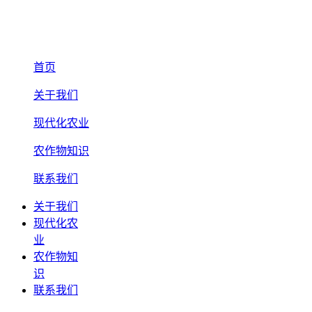
首页
关于我们
现代化农业
农作物知识
联系我们
关于我们
现代化农
业
农作物知
识
联系我们