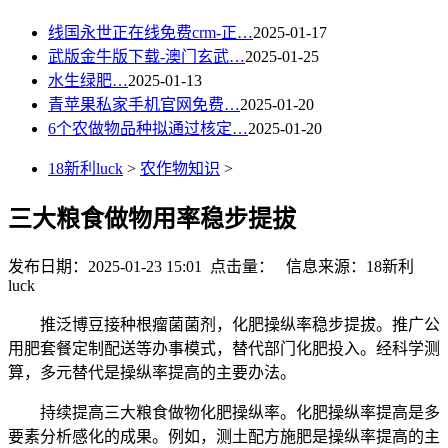
线国永世正在线免费crm-正…
2025-01-17
武版金牛版下载-澳门玄武…
2025-01-25
水生绿肥…
2025-01-13
青苹果私家手机官网免费…
2025-01-20
6个农做物品种拟通过核定…
2025-01-20
18新利luck
>
农作物知识
>
三大粮食做物用率稳步提拔
发布日期：2025-01-23 15:01 点击量：
信息来源：18新利
luck
推泛博豆接种根瘤菌菌剂，化肥操纵率稳步提拔。推广公
用肥套餐定制配送等办事模式，替代部门化肥投入。经科学测
算，多元替代是操纵率提高的主要办法。
持续提高三大粮食做物化肥操纵率。化肥操纵率提高是多
要素分析感化的成果。例如，测土配方施肥是操纵率提高的主