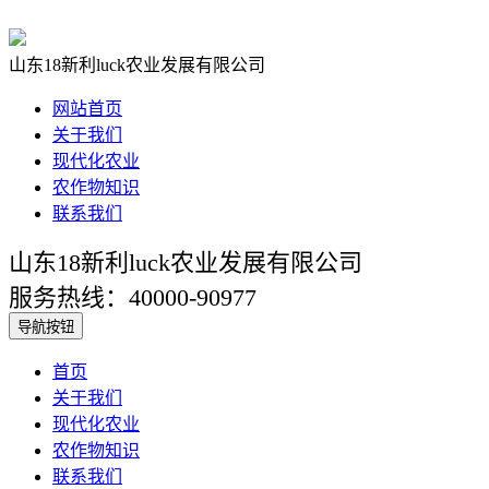
山东18新利luck农业发展有限公司
网站首页
关于我们
现代化农业
农作物知识
联系我们
山东18新利luck农业发展有限公司
服务热线：40000-90977
导航按钮
首页
关于我们
现代化农业
农作物知识
联系我们