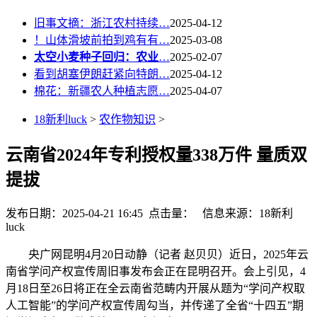
旧事文摘：浙江农村持续…
2025-04-12
！山体滑坡前拍到鸡有有…
2025-03-08
太空小麦种子回归：农业
…
2025-02-07
看到胡塞伊朗赶紧向特朗…
2025-04-12
棉花：新疆农人种植志愿…
2025-04-07
18新利luck
>
农作物知识
>
云南省2024年专利授权量338万件 量质双
提拔
发布日期：2025-04-21 16:45 点击量：
信息来源：18新利
luck
央广网昆明4月20日动静（记者 赵贝贝）近日，2025年云
南省学问产权宣传周旧事发布会正在昆明召开。会上引见，4
月18日至26日将正在全云南省范畴内开展从题为“学问产权取
人工智能”的学问产权宣传周勾当，并传递了全省“十四五”期