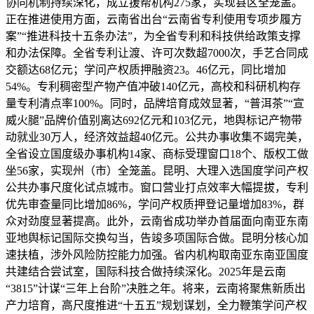
协同机制持续深化，成立援帮机构275家，实现县区全笼盖。
正在推进使用方面，云南省出台“云南省专利使用专项步履方
案”“推进科技十五条办法”，为全省专利和科技供给政策支撑
和办法保障。全省专利让渡、许可次数超7000次，手艺合同成
交额达68亿元；学问产权质押融资23。46亿元，同比增加
54%。专利稠密型产物产值冲破140亿元，高校和科研机构存
量专利清点率100%。同时，品牌培育成效显著，“普洱茶”“宣
威火腿”品牌价值别离达692亿元和103亿元，地舆标记产物带
动就业30万人，经济效益超40亿元。公共办事收集不竭完美，
全省设立国度级办事机构14家、商标受理窗口18个、版权工做
坐56家，实现州（市）全笼盖。昆明、大理入选国度学问产权
公共办事尺度化试点城市。窗口营业打点效率大幅提拔，专利
优先审查量同比增加86%，学问产权质押登记量增加83%，群
众对劲度显著提高。此外，云南省成功举办首届面向南亚东南
亚地舆标记国际交换勾当，告竣多项国际合做。昆明分核心加
速扶植，涉外风险防控能力加强。省内机构取南亚东南亚国度
共建结合尝试室，国际科技合做持续深化。2025年是云南
“3815”计谋“三年上台阶”决胜之年。将来，云南将聚焦新质出
产力培育，高尺度推进“十五五”规划谋划，全力鞭策学问产权