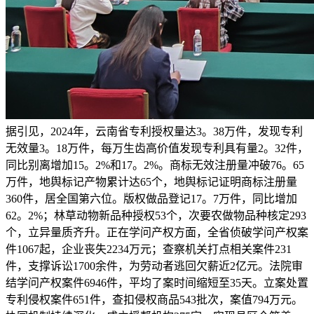
据引见，2024年，云南省专利授权量达3。38万件，发现专利
无效量3。18万件，每万生齿高价值发现专利具有量2。32件，
同比别离增加15。2%和17。2%。商标无效注册量冲破76。65
万件，地舆标记产物累计达65个，地舆标记证明商标注册量
360件，居全国第六位。版权做品登记17。7万件，同比增加
62。2%；林草动物新品种授权53个，次要农做物品种核定293
个，立异量质齐升。正在学问产权方面，全省侦破学问产权案
件1067起，企业丧失2234万元；查察机关打点相关案件231
件，支撑诉讼1700余件，为劳动者逃回欠薪近2亿元。法院审
结学问产权案件6946件，平均了案时间缩短至35天。立案处置
专利侵权案件651件，查扣侵权商品543批次，案值794万元。