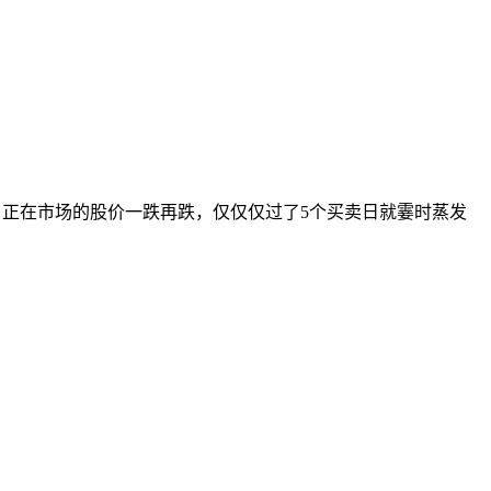
，正在市场的股价一跌再跌，仅仅仅过了5个买卖日就霎时蒸发