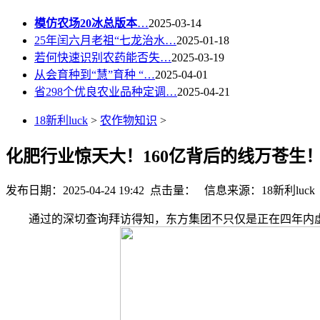
模仿农场20冰总版本
…
2025-03-14
25年闰六月老祖“七龙治水…
2025-01-18
若何快速识别农药能否失…
2025-03-19
从会育种到“慧”育种 “…
2025-04-01
省298个优良农业品种定调…
2025-04-21
18新利luck
>
农作物知识
>
化肥行业惊天大！160亿背后的线万苍生
发布日期：2025-04-24 19:42 点击量：
信息来源：18新利luck
通过的深切查询拜访得知，东方集团不只仅是正在四年内虚假