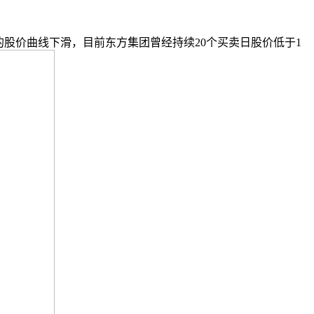
股价曲线下滑，目前东方集团曾经持续20个买卖日股价低于1