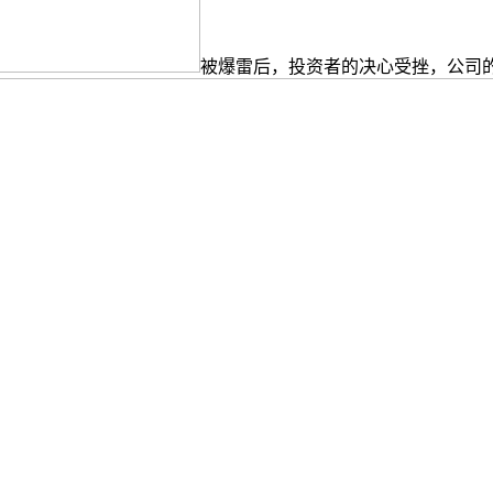
被爆雷后，投资者的决心受挫，公司的