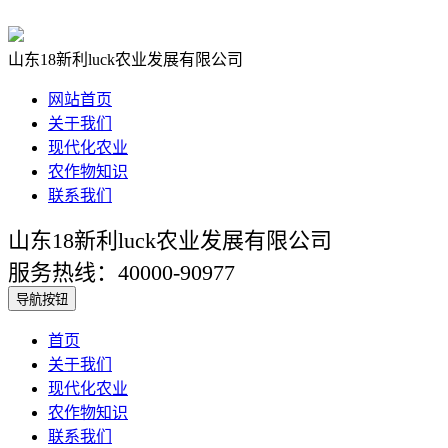
山东18新利luck农业发展有限公司
网站首页
关于我们
现代化农业
农作物知识
联系我们
山东18新利luck农业发展有限公司
服务热线：40000-90977
导航按钮
首页
关于我们
现代化农业
农作物知识
联系我们