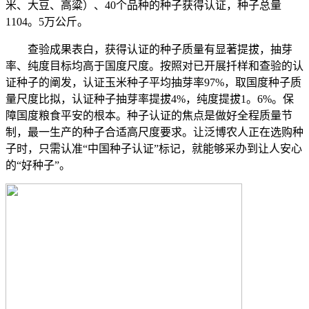
米、大豆、高粱）、40个品种的种子获得认证，种子总量
1104。5万公斤。
查验成果表白，获得认证的种子质量有显著提拔，抽芽
率、纯度目标均高于国度尺度。按照对已开展扦样和查验的认
证种子的阐发，认证玉米种子平均抽芽率97%，取国度种子质
量尺度比拟，认证种子抽芽率提拔4%，纯度提拔1。6%。保
障国度粮食平安的根本。种子认证的焦点是做好全程质量节
制，最一生产的种子合适高尺度要求。让泛博农人正在选购种
子时，只需认准“中国种子认证”标记，就能够采办到让人安心
的“好种子”。