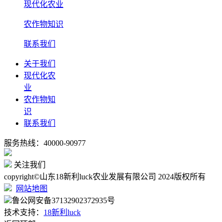
现代化农业
农作物知识
联系我们
关于我们
现代化农
业
农作物知
识
联系我们
服务热线：40000-90977
关注我们
copyright©山东18新利luck农业发展有限公司 2024版权所有
网站地图
鲁公网安备37132902372935号
技术支持：
18新利luck