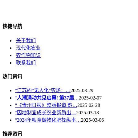
快捷导航
关于我们
现代化农业
农作物知识
联系我们
热门资讯
“江苏的“无人化”农场：…
2025-03-29
“
人潮涌动共见启幕! 第37届
…
2025-02-07
“《贵州日报》整版报道 黔…
2025-02-28
“因地制宜成长农业新质出…
2025-03-18
“2024年粮食做物化肥操纵率…
2025-03-06
推荐资讯