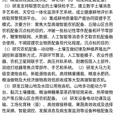
（5）研发支持聪慧农业的土壤快检手艺，建立数字土壤消息
手艺系统、天空位一体化监测手艺系统，成立健康耕地评价系
统取预警预测平台。（6）集成耕地质量取产能协同提拔手艺
模式。次要方针：聚焦大型高端智能农机配备、丘陵山区合用
农机配备沉点标的目的，冲破一批标记性零件配备和环节零部
件，鞭策物联网、大数据、人工智能等消息手艺取农机配备融
合使用，不竭提拔农业物质配备现代化程度。沉点标的目的：
（1）研究农机配备—动动物—土壤互做纪律及种植养殖出产
调控新道理新方式，开辟环节算法、人工智能模子、农业传感
器、农机卫星网联手艺、高压共轨系统、耐磨低阻入土部件、
双结打结器等焦点零部件、手艺和系统。（2）研发大马力无
级变速拖沓机、新能源拖沓机、高效精量播栽、精准水肥药、
粮油做物及大经济做物高效低损收成等大型高端智能农机。
（3）研发丘陵山地及水田公用拖沓机、山地多功能动力平
台、黏沉土壤播栽、粮油棉糖果菜茶药等轻简采收、热带做物
出产等丘陵山区合用农机配备。（4）研发设备电动功课及运
输、工场化育秧（苗）、高效嫁接移栽、果蔬高效收成及选择
性采摘、智能调控、发展消息及病虫害监测等设备种植配备及