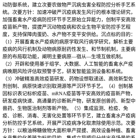
动防御系统，建立次要农做物严沉病虫害全程防控分析手艺系
统。次要方针：加速冲破严沉疫病发生风行的根本理论研究，
加强畜禽水产疫病防控环节手艺原始立异能力，创制平安高效
疫苗新产物，提拔严沉动物疫病和农业生物平安防控手艺程
度，支持保障肉蛋奶、水产物不变平安供给。沉点标的目的：
（1）开展畜禽水产疫病的病原学取风行病学研究，解析主要
疫病的风行机制及动物病原耐药性发生、和节制机制，主要病
原的布局取功能，阐明主要病原—宿从—生境互做机制。
（2）开辟和使用基于组学、大数据、人工智能的畜禽水产疫
病晚期风险评估取预警手艺，研发智能监测设备和系统。
（3）冲破精准高效疫苗研发、药物设想取递送、高效新型佐
剂创制、病原快速识别取溯源等严沉环节手艺。（4）创制基
因标识表记标帜疫苗、mRNA疫苗等平安高效的疫苗新产物，
研发疫病快速、高通量的诊断新产物，研发原创兽药、新型中
兽药、生物医治制剂等新产物。（5）集成监测、检疫、免
疫、诊断、消毒、无害化处置等环节手艺，建立畜禽水产疫病
分析防控手艺系统，开展严沉疫病净化取肃除使用示范。次要
方针：以粮油棉糖做物大面积单产提拔、高效设备种植、畜禽
水产集约化养殖为标的目的，集成立异顺应分歧出产场景的系