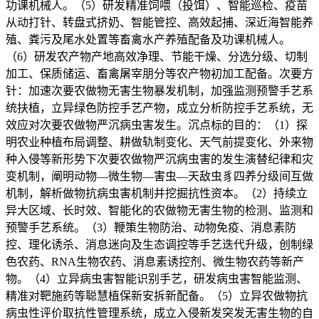
功课机械人。（5）研发精准饲喂（投饵）、智能巡检、疫苗
从动打针、转盘式挤奶、智能管控、高效起捕、深近海智能养
殖、粪污及尾水处置等畜禽水产养殖配备及功课机械人。
（6）研发农产物产地高效净理、节能干燥、分选分级、切制
加工、保质储运、畜禽屠宰朋分等农产物初加工配备。次要方
针：加速次要农做物无害生物暴发机制，加强监测预警手艺系
统扶植，立异绿色防控手艺产物，成立分析防控手艺系统，无
效应对次要农做物严沉病虫害发生。沉点标的目的：（1）探
明农业种植布局调整、耕做轨制变化、天气前提变化、外来物
种入侵等新形势下次要农做物严沉病虫害的发生演替纪律和灾
变机制，阐明动物—微生物—害虫—天敌虫豸四养分级间互做
机制，解析做物抗病虫害机制并挖掘抗性资本。（2）持续立
异大区域、长时效、智能化的农做物无害生物的检测、监测和
预警手艺系统。（3）鞭策生物防治、动物免疫、消息素防
控、理化诱杀、消息迷向及生态调控等手艺迭代升级，创制绿
色农药、RNA生物农药、消息素诱控剂、微生物农药等新产
物。（4）立异病虫害智能识别手艺，研发病虫害智能监测、
精准对靶施药等聪慧植保新安拆新配备。（5）立异农做物抗
病虫性评价取抗性管理系统，成立入侵新发突发无害生物的自