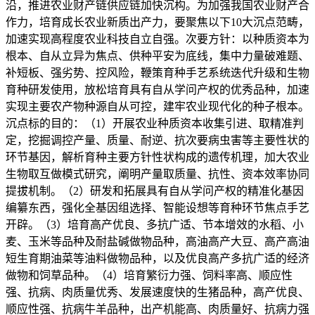
沿，推进农业财产链供应链加快沉构。为加强我国农业财产合
作力，培育成长农业新质出产力，要聚焦以下10大沉点范畴，
加速实现高程度农业科技自立自强。次要方针：以种质资本为
根本、自从立异为焦点、供种平安为底线，集中力量破难题、
补短板、强劣势、控风险，鞭策育种手艺系统迭代升级和生物
育种研发使用，放松培育具有自从学问产权的优秀品种，加速
实现主要农产物种源自从可控，建牢农业现代化的种子根本。
沉点标的目的：（1）开展农业种质资本收集引进、取精准判
定，挖掘调控产量、质量、耐逆、抗次要病虫害等主要性状的
环节基因，解析育种主要方针性状构成的遗传机理，加大农业
生物取互做模式研究，阐明产量取质量、抗性、资本效率协同
提拔机制。（2）研发和拓展具有自从学问产权的精准化基因
编纂东西，强化全基因组选择、智能设想等育种环节焦点手艺
开辟。（3）培育高产优良、多抗广适、节本增效的水稻、小
麦、玉米等品种及耐盐碱做物品种，高油高产大豆、高产高油
短生育期油菜等油料做物品种，以及优良高产多抗广适的经济
做物和饲草品种。（4）培育繁衍力强、饲料率高、顺应性
强、抗病、肉质量优秀、发展速度快的生猪品种，高产优良、
顺应性强、抗病牛羊品种，出产机能高、肉质量好、抗病力强