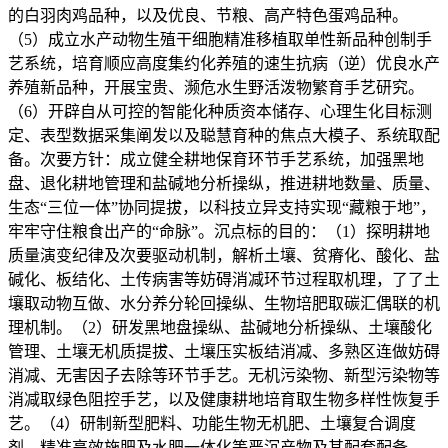
的白羽肉鸡品种，以及优良、节粮、高产特色蛋鸡品种。
（5）成立水产动物生殖干细胞精准移植取单性新品种创制手
艺系统，培育顺应高度集约化养殖的速生抗病（逆）优良水产
养殖新品种，开展宝贵、濒危水生野活泼物繁育手艺研究。
（6）开辟自从可控的智能化种质资本储存、心理生化目标测
定、表型数据采集阐发以及聪慧育种的焦点大模子、系统取配
备。次要方针：成立健全耕地保育环节手艺系统，加强黑地
盘、退化耕地管理和盐碱地分析操纵，推进耕地数量、质量、
生态“三位一体”协同提拔，以科技立异支持实现“藏粮于地”，
牢牢守住粮食出产的“命脉”。沉点标的目的：（1）探明耕地
质量演变纪律及次要驱动机制，解析土壤、贫瘠化、酸化、盐
碱化、板结化、土传病害等妨碍消减环节过程取机理，了了土
壤取动物互做、水分养分轮回操纵、生物培肥取碳汇偶联的机
理机制。（2）研发黑地盘操纵、盐碱地分析操纵、土壤酸化
管理、土壤无机质提拔、土壤压实板结消减、多熟区连做妨碍
消减、无害因子去除等环节手艺。无机污染物、新型污染物等
消减取绿色阻控手艺，以及健康耕地培育取生物多样性恢复手
艺。（4）研制新型肥料、功能生物无机肥、土壤复合调度
剂、精准高效施肥及水肥一体化等严沉产物及其配套配备。