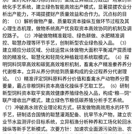
统化手艺系统，建立绿色智能高效出产模式，显著提拔农业分
析出产能力，不竭提拔财产质量效益和合作力。沉点标的目
的：（1）解析做物产量、质量取资本操纵互做环节过程及其
心理生态机理，做物系统高产优良取资本高效协同的机制及调
控路子。（2）冲破做物精准栽培、绿色耕做、水肥精准调
控、聪慧办理等环节手艺，创制新型农业绿色投入品。（3）
建立顺应分歧区域、分歧运营从体做物大面积平衡减产提质增
效的精准化、聪慧化和轻简化种植栽培系统取模式。（4）探
明饲料饲草高效和碳氮高效堆积机制，畜禽水产精准豢养养分
代谢根本，立异从养分供给到质量构成的全过程养分代谢理
论。（5）精准评定饲料原料养分价值和畜禽水产动物养分需
要量，霸占非粮饲料资本高值化操纵手艺取工艺。（6）研制
新型饲料资本取平安高效健康养殖绿色投入品，构成“粮—饲”
联产增收出产模式，建立绿色节粮低碳养殖分析手艺系统。
（7）冲破高水效农业理论和方式，研发做物高效用水的环节
手艺，研制适合国情的聪慧灌溉配备、抗旱节水产物，建立农
业节水监测评价目标系统，立异稻渔分析种养和工场化轮回水
操纵等新手艺新模式。次要方针：加速农业面源污染防治、农