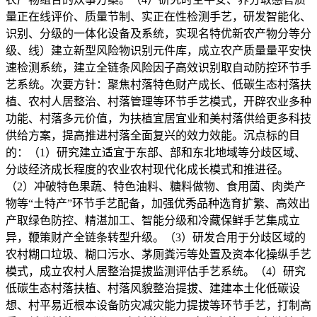
量正在线评价、质量节制、实正在性检测手艺，研发智能化、
识别、分级的一体化设备及系统，实现名特优新农产物分等分
级、线）建立新型风险物识别元件库，成立农产质量量平安快
速检测系统，建立全链条风险因子高效识别取自动防控环节手
艺系统。次要方针：聚焦村落特色财产成长、低碳生态村落扶
植、农村人居整治、村落管理等环节手艺模式，开辟农业多种
功能、村落多元价值，为扶植宜居宜业和美村落供给更多科技
供给方案，提高推进村落全面复兴的效力效能。沉点标的目
的：（1）研究建立适宜于东部、部和东北地域等分歧区域、
分歧经济成长程度的农业农村现代化成长模式和推进径。
（2）冲破特色果蔬、特色油料、糖料做物、食用菌、肉类产
物等“土特产”环节手艺配备，加强优秀品种选育扩繁、高效出
产取绿色防控、精湛加工、智能分级和冷藏保鲜手艺集成立
异，鞭策财产全链条转型升级。（3）研发合用于分歧区域的
农村糊口垃圾、糊口污水、茅厕粪污等处置及资本化操纵手艺
模式，成立农村人居整治提拔监测评估手艺系统。（4）研究
低碳生态村落扶植、村落风貌整治提拔、建建本土化低碳设
想、村平易近根本设备防灾减灾能力提拔等环节手艺，打制高