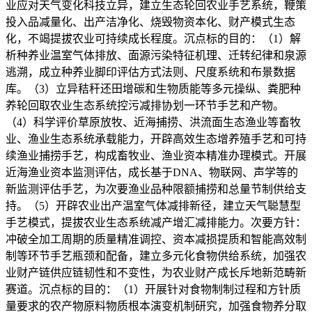
业应对天气变化科技立异，建立生态轮回农业手艺系统，鞭策
投入品减量化、出产洁净化、烧毁物资本化、财产模式生态
化，不竭提拔农业可持续成长程度。沉点标的目的：（1）解
析种养业温室气体排放、面源污染特征机理、迁转纪律和泉源
逃溯，成立种养业脚印评估方式法则、尺度系统和布景数据
库。（3）立异秸秆还田增碳和生物质能等多元操纵、粪肥种
养轮回取农业生态系统控污减排协划一环节手艺和产物。
（4）科学评价草原放牧、近海捕捞、洪流面生态渔业等畜牧
业、渔业生态系统承载能力，开辟高效生态增养殖手艺和可持
续渔业捕捞手艺，构成畜牧业、渔业资本精准办理模式。开展
近海渔业资本监测评估，成长基于DNA、物联网、声学等的
新监测评估手艺，为次要渔业品种限额捕捞和总量节制供给支
持。（5）开辟农业出产温室气体减排新径，建立天气聪慧型
手艺模式，提拔农业生态系统减产增汇减排能力。次要方针：
冲破全加工周期的质量精准调控、资本减损提质和智能高效制
制等环节手艺瓶颈和配备，建立多元化食物供给系统，加强农
业财产链供应链韧性和不变性，为农业财产成长斥地新范畴新
赛道。沉点标的目的：（1）开展针对食物制制过程和方针质
量要求的农产物原料物质根本演变机制研究，加强食物养分取