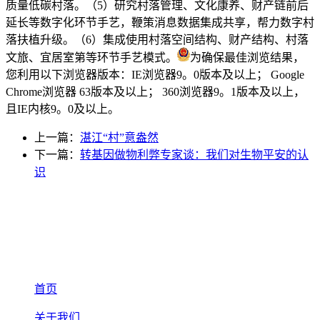
质量低碳村落。（5）研究村落管理、文化康养、财产链前后
延长等数字化环节手艺，鞭策消息数据集成共享，帮力数字村
落扶植升级。（6）集成使用村落空间结构、财产结构、村落
文旅、宜居室第等环节手艺模式。
为确保最佳浏览结果，
您利用以下浏览器版本：IE浏览器9。0版本及以上； Google
Chrome浏览器 63版本及以上； 360浏览器9。1版本及以上，
且IE内核9。0及以上。
上一篇：
湛江“村”意盎然
下一篇：
转基因做物利弊专家谈：我们对生物平安的认
识
首页
关于我们