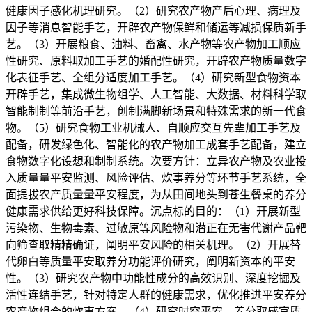
健康因子感化机理研究。（2）研究农产物产后心理、病理及
因子等消息智能手艺，开辟农产物保鲜和储运等减损保质新手
艺。（3）开展粮食、油料、畜禽、水产物等农产物加工顺应
性研究、原料取加工手艺的婚配性研究，开辟农产物质量数字
化表征手艺、全组分适度加工手艺。（4）研究新型食物资本
开辟手艺，集成微生物组学、人工智能、大数据、材料科学取
智能制制等前沿手艺，创制满脚新场景和特殊需求的新一代食
物。（5）研究食物工业机械人、自顺应交互先辈加工手艺及
配备，研发绿色化、智能化的农产物加工成套手艺配备，建立
食物数字化设想和制制系统。次要方针：立异农产物及农业投
入质量量平安监测、风险评估、炊事养分等环节手艺系统，全
面提拔农产质量量平安程度，为从田间地头到苍生餐桌的养分
健康需求供给更好科技保障。沉点标的目的：（1）开展新型
污染物、生物毒素、过敏原等风险物和潜正在无害代谢产品靶
向筛查取精精确证，阐明平安风险的相关机理。（2）开展替
代卵白等质量平安取养分功能评价研究，阐明新资本的平安
性。（3）研究农产物中功能性成分的高效识别、深度挖掘及
活性连结手艺，针对特定人群的健康需求，优化推进平安养分
农产物组合的炊事方案。（4）研究时空平安、养分取感官质