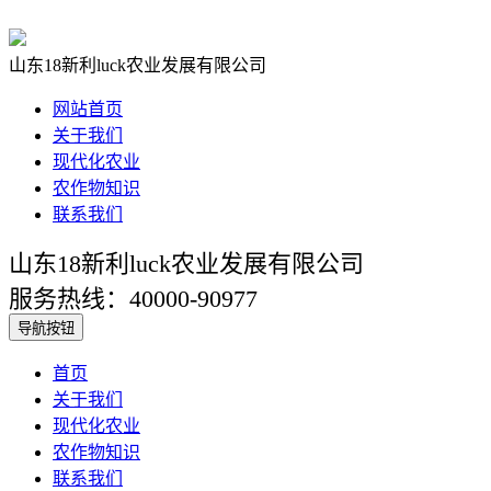
山东18新利luck农业发展有限公司
网站首页
关于我们
现代化农业
农作物知识
联系我们
山东18新利luck农业发展有限公司
服务热线：40000-90977
导航按钮
首页
关于我们
现代化农业
农作物知识
联系我们