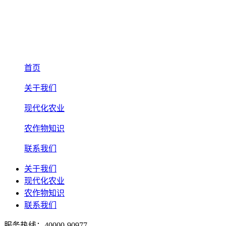
首页
关于我们
现代化农业
农作物知识
联系我们
关于我们
现代化农业
农作物知识
联系我们
服务热线：40000-90977