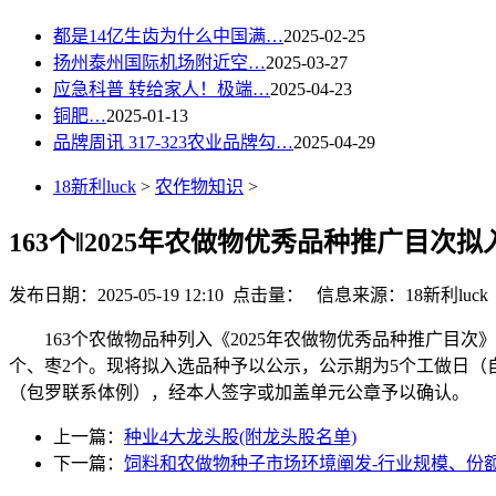
都是14亿生齿为什么中国满…
2025-02-25
扬州泰州国际机场附近空…
2025-03-27
应急科普 转给家人！极端…
2025-04-23
铜肥…
2025-01-13
品牌周讯 317-323农业品牌勾…
2025-04-29
18新利luck
>
农作物知识
>
163个‖2025年农做物优秀品种推广目次
发布日期：2025-05-19 12:10 点击量：
信息来源：18新利luck
163个农做物品种列入《2025年农做物优秀品种推广目次》，
个、枣2个。现将拟入选品种予以公示，公示期为5个工做日（自2
（包罗联系体例），经本人签字或加盖单元公章予以确认。
上一篇：
种业4大龙头股(附龙头股名单)
下一篇：
饲料和农做物种子市场环境阐发-行业规模、份