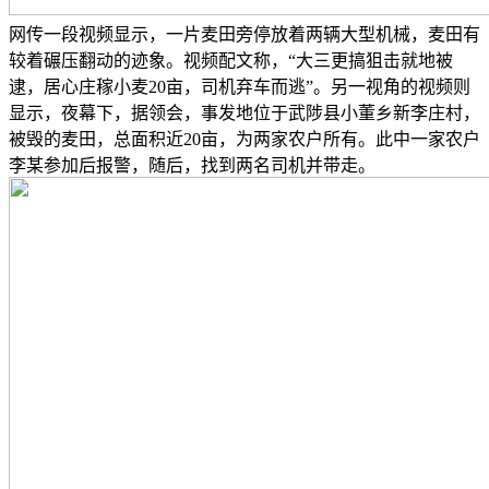
网传一段视频显示，一片麦田旁停放着两辆大型机械，麦田有
较着碾压翻动的迹象。视频配文称，“大三更搞狙击就地被
逮，居心庄稼小麦20亩，司机弃车而逃”。另一视角的视频则
显示，夜幕下，据领会，事发地位于武陟县小董乡新李庄村，
被毁的麦田，总面积近20亩，为两家农户所有。此中一家农户
李某参加后报警，随后，找到两名司机并带走。