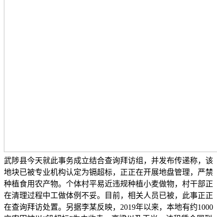
武陟县今天就此事务成立结合查询拜访组，并发布传递称，该
地块已被专业机构认定为镉超标，正正在开展地盘管理，严禁
种植食用农产物。个体村平易近违规种植小麦做物，村干部正
在清理过程中工做体例不妥。目前，相关人员已被，此事正正
在查询拜访处置。另据李某反映，2019年以来，本地有约1000