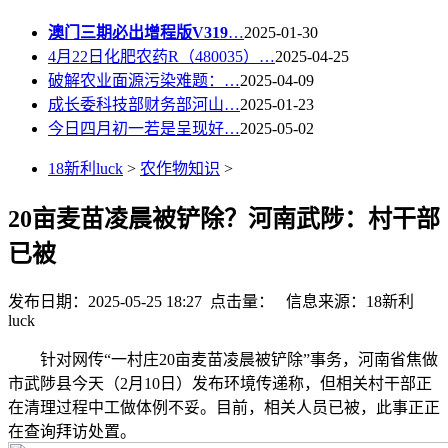
澳门三期必出增程版V319
…
2025-01-30
4月22日化肥农药R（480035）…
2025-04-25
破解农业面源污染难题：…
2025-04-09
成长委科技部财务部河山…
2025-01-23
今日四月初一若是呈现好…
2025-05-02
18新利luck
>
农作物知识
>
20亩麦苗凌晨被铲除？河南武陟：村干部
已被
发布日期：2025-05-25 18:27 点击量：
信息来源：18新利
luck
针对网传“一村庄20亩麦苗凌晨被铲除”事务，河南省焦做
市武陟县今天（2月10日）发布环境传递称，但相关村干部正
在清理过程中工做体例不妥。目前，相关人员已被，此事正正
在查询拜访处置。