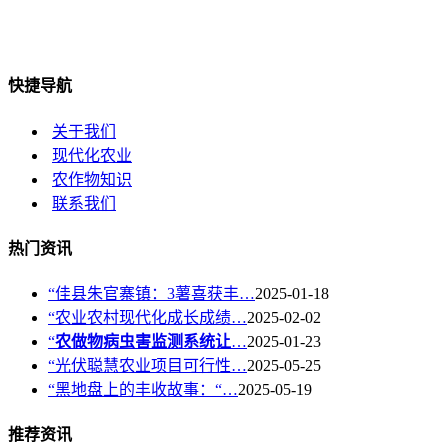
快捷导航
关于我们
现代化农业
农作物知识
联系我们
热门资讯
“佳县朱官寨镇：3薯喜获丰…
2025-01-18
“农业农村现代化成长成绩…
2025-02-02
“
农做物病虫害监测系统让
…
2025-01-23
“光伏聪慧农业项目可行性…
2025-05-25
“黑地盘上的丰收故事：“…
2025-05-19
推荐资讯