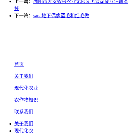
上一篇：
简阳市尤安农兴农业无限义务公司成立注册本
钱
下一篇：
sana地下偶像蓝毛和红毛做
首页
关于我们
现代化农业
农作物知识
联系我们
关于我们
现代化农