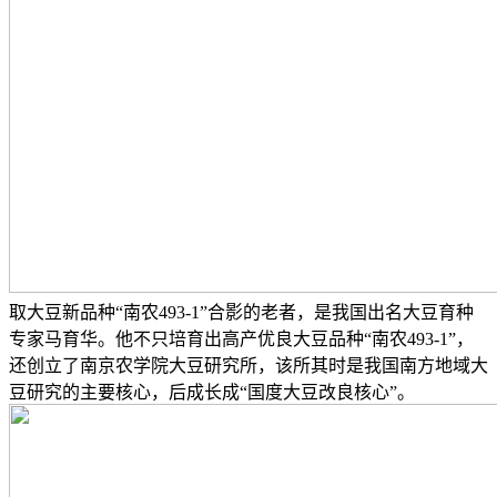
取大豆新品种“南农493-1”合影的老者，是我国出名大豆育种
专家马育华。他不只培育出高产优良大豆品种“南农493-1”，
还创立了南京农学院大豆研究所，该所其时是我国南方地域大
豆研究的主要核心，后成长成“国度大豆改良核心”。