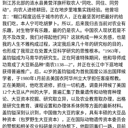
到江苏北部的涟水县黄营洋旗杆取农人“同吃、同住、同劳
动”，向农人进修耕田，正在地步里堆集实践经验。他曾坦
言：“糊口程度远低于城市的农人，正在最坚苦时把最好的给
我们吃，本人宁可吃胡萝卜。所以，后来我归去当前对农业有
乐趣，对生物学有乐趣，最的仍是农人。中国农人现状若是不
克不及改变，我们对得起他们吗？这就构成一种义务感，也是
我的人生不雅构成过程，决定我后来几十年的研究标的目的，
也形成了我现正在处置大豆科学研究的思惟根本。”1963年，
盖钧镒成为马育华的研究生。正在阿谁特殊期间，他和导师成
功育成了大豆新品种“南农1138—2”，并正在长江中下逛地域
获得普遍推广。后，42岁的盖钧镒成为首批国度公派出国拜候
学者，于1980年1月前去美国衣阿华州立大学担任客座帮教。
正在美期间，他吃苦进修，抓住一切机遇，调查并拜候了美国
12个大豆从产州的大学，普遍汇集了数量遗传和动物育种理
论、大豆资本挖掘、研究取立异，以及农业教育取办理，出格
是研究生教育、课程设置和办理体系体例等方面的最新材料。
盖钧镒深刻认识到，中国做为大豆的家乡，具有丰硕的大豆品
种资本（包罗野生大豆资本），正在国际动物遗传资本委员会
的赞帮和相关农业科研单元的协帮下，他取同事们一路，目前