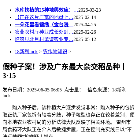
水库扶植的25种地舆效应：
…
2025-03-23
【正在这片广宽的地盘上…
2025-02-14
一朵花里看锦绣（金台漫
…
2025-04-25
农业农村厅种业成长处到…
2025-02-26
临猗县北月村邀请农业专…
2025-05-12
18新利luck
>
农作物知识
>
假种子案！涉及广东最大杂交稻品种丨
3·15
发布日期：2025-06-05 06:05 点击量：
信息来源：18新利
luck
购入种子后，该种植大户逐步发觉非常：购入种子的包拆
取正轨厂家包拆有较着分歧，种子粒型也存正在较着差别，便
向本地农业农村局的分析法律大队反映了相关环境。 雷州市
局食药环大队正在介入后敏捷步履，正在控制充实线日以“不
法运营罪”将嫌疑人抓获。