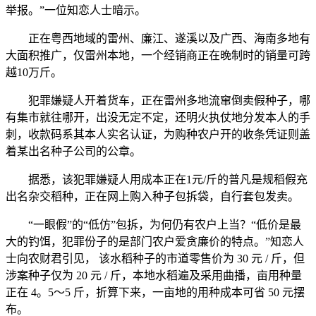
举报。”一位知恋人士暗示。
正在粤西地域的雷州、廉江、遂溪以及广西、海南多地有
大面积推广，仅雷州本地，一个经销商正在晚制时的销量可跨
越10万斤。
犯罪嫌疑人开着货车，正在雷州多地流窜倒卖假种子，哪
有集市就往哪开，出没无定不定，还明火执仗地分发本人的手
刺，收款码系其本人实名认证，为购种农户开的收条凭证则盖
着某出名种子公司的公章。
据悉，该犯罪嫌疑人用成本正在1元/斤的普凡是规稻假充
出名杂交稻种，正在网上购入种子包拆袋，自行套包发卖。
“一眼假”的“低仿”包拆，为何仍有农户上当？“低价是最
大的钓饵，犯罪份子的是部门农户爱贪廉价的特点。”知恋人
士向农财君引见， 该水稻种子的市道零售价为 30 元 / 斤，但
涉案种子仅为 20 元 / 斤，本地水稻遍及采用曲播，亩用种量
正在 4。5～5 斤，折算下来，一亩地的用种成本可省 50 元摆
布。