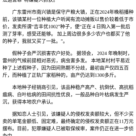
广东雷州市南兴镇是保守产粮大镇，正在2024年晚稻播种
前，该镇某村一位种植大户听闻有流动摊贩以售价较着低于市
价，发卖所谓“吉丰优1002”种子，便“正在 4 日购入第一批后
测了芽率，感受还能够。 加上周边很多多少农户也都买了他
的种子，我就又买了一批。”。
假种子会严沉损害农户好处。 据领会， 2024 年晚制时，
雷州的气候前提相对恶劣，病虫害多发。 本地某村村平易近
种了上述假种子，因为田间熟期不分歧，最初亩产仅四五百
斤，而种植了正轨厂家稻种的，亩产仍达到1300多斤。
本地种子经销商引见，该品种稳产高产、抗倒伏、高抗稻
瘟病、白叶枯病的田间抗性优良，一般品种白叶枯病发生严
沉，获得本地农户承认。
据知恋人士引见，该嫌疑人的侵权发卖额较大，但不少买
卖的单笔金额低、固定难，最终确定的侵权发卖额正在11万元
摆布。目前，犯罪嫌疑人已被取保候审，案件仍正在进一步侦
办中。