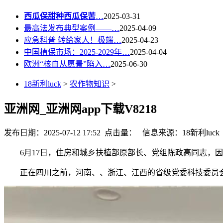
西瓜保甜种西瓜保苦
…
2025-03-31
最高法发布典型案例——…
2025-04-09
应急科普 转给家人！极端…
2025-04-23
中国植保市场：2025-2029年…
2025-04-04
欧洲“核自从愿景”陷入…
2025-06-30
18新利luck
>
农作物知识
>
亚洲网_亚洲网app下载V8218
发布日期：2025-07-12 17:52 点击量：
信息来源：18新利luck
6月17日，住房和城乡扶植部原部长、党组陈政高同志，因病于
正在四川之前，河南、、浙江、江西的省级党委科技委员会