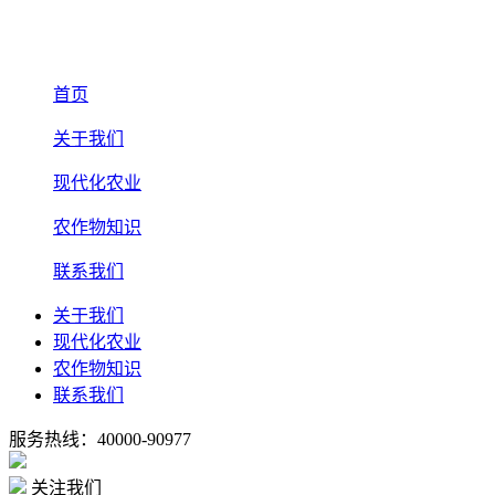
首页
关于我们
现代化农业
农作物知识
联系我们
关于我们
现代化农业
农作物知识
联系我们
服务热线：40000-90977
关注我们