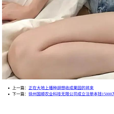
上一篇：
正在大地上播种胡想收成果园的将来
下一篇：
徐州国顺农业科技无限公司成立注册本钱15000