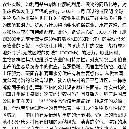
农业实践，如利用杀虫剂和化肥的利用、做物的同质化等，对
生态系统发生了严沉的影响，2022年12月通过的《昆明-全球
生物多样性框架》也同样关心农业生态系统正在生物多样性上
的影响和潜力。步履方针10特地要求确保农业、水产养殖、渔
业和林业获得可持续办理。此外，备受关心的“3030”方针（即
到2030年之前无效全球30%的陆地和30%的海洋）的实现也需
要农业的贡献，不少农业用地，包罗唐头村的农田，都有成为
地外“其他无效区域的办法”（OECMs）的潜力。取此同时，
生物多样性其实也维系着农业的可持续性，对支持农业和粮食
出产的生态系统办事的供应，包罗授粉、无害生物防控、连结
土壤肥力、碳固存和调理水分供应有着主要感化 。从做为国
度公园鸿沟的公转弯过桥，驶入唐头村的居平易近区，一栋栋
拆修面子的小别墅和不错的公共设备就正在面前。每次来访的
同事几乎城市感慨：这实的是农村吗？回身望去，钱江源国度
公园近正在天涯。这里的生态价值毋庸置疑：钱塘江的发源
地，全球带常绿阔叶林的典型代表，中国35个生物多样性优先
区域之一，中国特有爱惜濒危黑麂的环节地。空间上的慎密联
系不只让唐头村具有斑斓的天然风光、清爽的空气、洁净的水
等，也让其深度参取了国度公园机制体系体例的实践摸索，曾