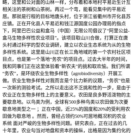
畴，这里和公对面的山林一样，分布着和本地村平易近生计互
相关注的茶树和山茶树。再过一个弯，能看见集中的平易近
居。那就是行程的目标地唐头村，位于浙江省衢州市开化县苏
庄镇。正在开化县人平易近和钱江源国度公园办理局的指点
下，阿里巴巴公益和盒马（中国）无限公司倡议了“阿里公益-
盒马生物多样性农业项目”。该项目取山川合做，打算正在唐
头村通过科学的型农业调研，建立以农业生态系统为从的生物
多样性系统。这里是山川正在长三角地域的第一个农村社区项
目点，也是第一个落地“务农”的项目点。过去大半年的时间，
我和同事们正在这里体验着“新农夫”的挑和取欢愉。我们所谓
“务农”，是环绕农业生物多样性（agrobiodiversity）开展工
做。农业生物多样性对我而言是个比力新的议题，“务农”也是
一次新的测验考试。之所以走出这不乏挑和性的一步，是由于
农业正在生物多样性上的主要意义。农田是良多野活泼物的主
要歇息地。以鸟类为例，全球有500多种鸟类以农田做为次要
歇息地类型之一 ；正在中国，近25%的国度和20%的受利用农
田做为歇息地 。然而，曾经占领约50%可居地概况积的农业
系统 面对严峻的生物多样性问题。研究表白，正在过去的几
十年里，农业勾当对地盘和资本的操纵，出格是因为集约化的