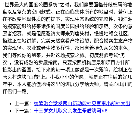
“世界最大的国度公园系统”之时，我们需要面临分歧权属的地
盘以及复杂的空间款式。正在面临集体所有的地盘时，若何正
在不改变地盘性质的前提下，实现生态系统的完整性，钱江源
的摸索能够给将来诸多的国度公园供给经验和示范。次条的意
愿者招募，就是但愿邀请大师来到唐头村，慢慢地领会社区，
搭建正在地讲解，完美天然察看产物设想，配合摸索生态产物
的实现径。农业或者生物多样性，都具有着持久从义的本色，
我们等候你的到来，共赴这场摸索之旅。初度测验考试“务
农”，没有成熟的步履指南，只要按照机构愿景和项目方针所
投影出的蓝图，接下来的每一项工做都是一次落笔，绘制正在
唐头村这块“画布”上。小我小小的但愿，就是正在往后的好几
年中，本人能骄傲地将这里的进展分享给大师，请关心山川的
伴侣们一路。
上一篇：
统筹融合激发两山新动能柚见喜事小胡柚大出
下一篇：
十三岁女儿取父亲发生矛盾跳河V8