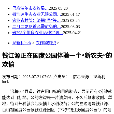
巴彦淖尔市农牧局…
2025-05-20
徽浩达生态农业无限公司…
2025-01-17
农业农村部：济糯1号”等…
2025-03-25
二月二龙昂首必需避免的…
2025-03-03
省298个优良农业品种定调…
2025-04-21
18新利luck
>
农作物知识
>
钱江源正在国度公园体验一个“新农夫”的
欢愉
发布日期：2025-07-21 07:08 点击量：
信息来源：18新利
luck
沿着604县道，往古田山标的目的驶去，显示还有3分钟就
能达到目标地。公的左边是一片油菜田，不久后颠末收割、犁
地，待到芒种就会起头插上水稻秧苗；公的左边则是钱江源-
百山祖国度公园候钱江源园区（下称“钱江源国度公园”）的范