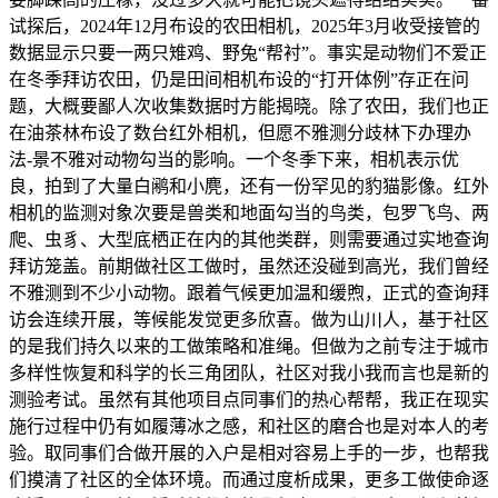
试探后，2024年12月布设的农田相机，2025年3月收受接管的
数据显示只要一两只雉鸡、野兔“帮衬”。事实是动物们不爱正
在冬季拜访农田，仍是田间相机布设的“打开体例”存正在问
题，大概要鄙人次收集数据时方能揭晓。除了农田，我们也正
在油茶林布设了数台红外相机，但愿不雅测分歧林下办理办
法-景不雅对动物勾当的影响。一个冬季下来，相机表示优
良，拍到了大量白鹇和小麂，还有一份罕见的豹猫影像。红外
相机的监测对象次要是兽类和地面勾当的鸟类，包罗飞鸟、两
爬、虫豸、大型底栖正在内的其他类群，则需要通过实地查询
拜访笼盖。前期做社区工做时，虽然还没碰到高光，我们曾经
不雅测到不少小动物。跟着气候更加温和缓煦，正式的查询拜
访会连续开展，等候能发觉更多欣喜。做为山川人，基于社区
的是我们持久以来的工做策略和准绳。但做为之前专注于城市
多样性恢复和科学的长三角团队，社区对我小我而言也是新的
测验考试。虽然有其他项目点同事们的热心帮帮，我正在现实
施行过程中仍有如履薄冰之感，和社区的磨合也是对本人的考
验。取同事们合做开展的入户是相对容易上手的一步，也帮我
们摸清了社区的全体环境。而通过度析成果，更多工做使命逐