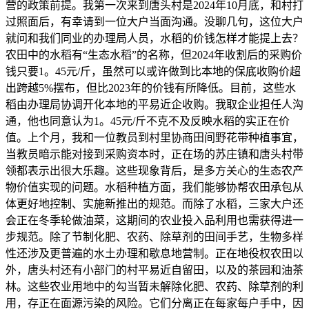
营的政策前提。我第一次来到唐头村是2024年10月底，和村打
过照面后，有幸请到一位大户当面沟通。没聊几句，这位大户
就问和我们同业的办理局人员，水稻的价钱怎样才能提上去？
农田中的水稻有“生态水稻”的名称，但2024年收割后的采购价
钱只要1。45元/斤，虽然可以或许做到比本地的保底收购价超
出跨越5%摆布，但比2023年的价钱有所降低。目前，这些水
稻由办理局协调开化本地的平易近企收购。我取企业担任人沟
通，他也同意认为1。45元/斤不克不及反映水稻的实正在价
值。上个月，我和一位教员到村里协商田间野花带种植事宜，
当教员暗示能对接到采购资本时，正在场的苏庄镇和唐头村带
领都表示出很大乐趣。这些现象背后，是多方关心的生态农产
物价值实现的问题。水稻种植方面，我们能够协帮农田承包从
体更好地控制、实施新推出的规范。而除了水稻，三家大户还
会正在冬季轮做油菜，这期间的农业投入品利用也需获得进一
步规范。除了节制化肥、农药、除草剂的田间手艺，生物多样
性还涉及更普遍的水土办理和歇息地营制。正在地役权农田以
外，唐头村还有小部门的村平易近自留田，以及的茶园和油茶
林。这些农业用地中的勾当暂未解除化肥、农药、除草剂的利
用，存正在面源污染的风险。它们分离正在每家每户手中，因