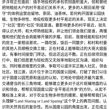
步浮现正在面前：插手地役权的承包农田面积虽大，但和曾经
把地租给大户的村平易近们关系不大，更多的人照旧采用“保
守”的体例运营自留地、茶田、油茶林。若何构开国家公园扶
植、生物多样性、地役权取更多村平易近的关系，现实上决定
了“社区”里的“社区”到底是谁。要影响更多的村平易近，就先
得认识大师，和大师熟络起来，并让他们领会我们是谁，再慢
慢和他们配合会商能够开展的步履。目前，我曾经能和驻村时
的房主一家相谈甚欢，一路吃饭，饭后一同散步；和村和村委
的其他人员顺畅交换工做；正在村道上能够取过的大哥大姐扳
谈，有事时间接登门拜访。但这还远远不敷。正在后续项目施
行中，我们但愿更为轻松而又无效率地取社区沟通、组织勾
当，同时推进暗里的交换，争取可以或许实正融入社区，领会
社区。钱江源，这片位于浙江的国度公园候，打破了我们以往
对于国度公园荒原和遥远的认知，它地处中国经济最为富贵、
交通便当的长三角地域，能够建立更多对于这片斑斓地盘的认
识和领会，帮帮实现国度公园“全平易近共享”的方针。从宏不
雅标准上来说，对于农业生物多样性的摸索，能够帮帮我们从
头理解“Land Sharing or Land Sparing”这个学上的典范问题，认
识到天然背后的复杂性。而从国度公园的角度出发，正在成立