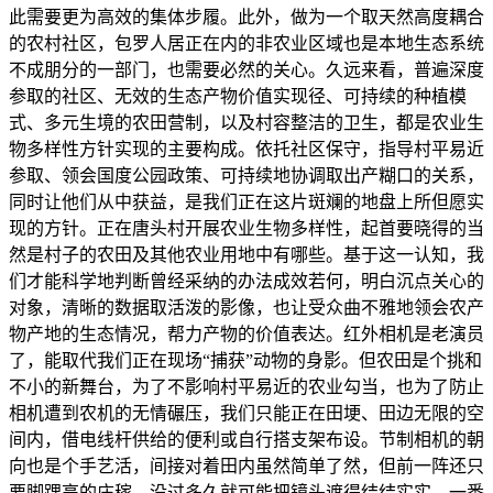
此需要更为高效的集体步履。此外，做为一个取天然高度耦合
的农村社区，包罗人居正在内的非农业区域也是本地生态系统
不成朋分的一部门，也需要必然的关心。久远来看，普遍深度
参取的社区、无效的生态产物价值实现径、可持续的种植模
式、多元生境的农田营制，以及村容整洁的卫生，都是农业生
物多样性方针实现的主要构成。依托社区保守，指导村平易近
参取、领会国度公园政策、可持续地协调取出产糊口的关系，
同时让他们从中获益，是我们正在这片斑斓的地盘上所但愿实
现的方针。正在唐头村开展农业生物多样性，起首要晓得的当
然是村子的农田及其他农业用地中有哪些。基于这一认知，我
们才能科学地判断曾经采纳的办法成效若何，明白沉点关心的
对象，清晰的数据取活泼的影像，也让受众曲不雅地领会农产
物产地的生态情况，帮力产物的价值表达。红外相机是老演员
了，能取代我们正在现场“捕获”动物的身影。但农田是个挑和
不小的新舞台，为了不影响村平易近的农业勾当，也为了防止
相机遭到农机的无情碾压，我们只能正在田埂、田边无限的空
间内，借电线杆供给的便利或自行搭支架布设。节制相机的朝
向也是个手艺活，间接对着田内虽然简单了然，但前一阵还只
要脚踝高的庄稼，没过多久就可能把镜头遮得结结实实。一番