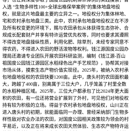
入选 “生物多样性100+全球出格保举案例”的集体地盘地役
权，就是这片地盘最主要的立异之一。地役权分为集体林地、
宅和农村承包地盘三类。此中，农村承包地盘地役权正在不涉
及所有权变更的环境下，赐与农田承包从体获得生态弥补、合
规成长配套财产并享有特许运营优先权等，同时也要求其遵照
不得改变地盘操纵性质，利用化肥、除草剂，未经专家同意不
得农药，不得进入农田的野活泼物等权利。钱江源国度公园办
理局还邀请专业团队开展农田科研监测，编制《钱江源-百山
祖国度公园钱江源园区水稻绿色出产手艺规范》，协帮其对接
市场从体，摸索生态产物价值实现径。2025年，被纳入农村承
包地盘地役权的农田快要1200亩。此中，唐头村的农田面积最
大，跨越了400亩，别离属于三位大户，几乎笼盖了村里全数
的水稻种植区域。2025年，三位大户都承包了比2024年更大面
积的农田，有一位还将营业扩展到了外村，可见他们对地役权
持有较为积极的立场。得益于农村承包地盘地役权，山川正在
进入唐头村的初期，就能面临同一办理、曾经采纳部门生物多
样性敌对农业办法的农田，对国度公园相关政策较为领会的村
平易近，以及正在将来成长农田天然体验、生态农产物特许运