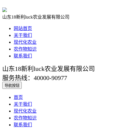
山东18新利luck农业发展有限公司
网站首页
关于我们
现代化农业
农作物知识
联系我们
山东18新利luck农业发展有限公司
服务热线：40000-90977
导航按钮
首页
关于我们
现代化农业
农作物知识
联系我们