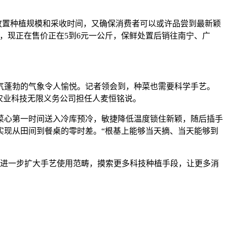
准放置种植规模和采收时间，又确保消费者可以或许品尝到最新颖
，现正在售价正在5到6元一公斤，保鲜处置后销往南宁、广
蓬勃的气象令人愉悦。记者领会到，种菜也需要科学手艺。
农业科技无限义务公司担任人麦恒铭说。
心第一时间送入冷库预冷，敏捷降低温度锁住新颖，随后插手
实现从田间到餐桌的零时差。“根基上能够当天摘、当天能够到
进一步扩大手艺使用范畴，摸索更多科技种植手段，让更多消