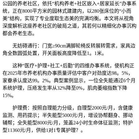
公园的养老社区，依托“机构养老+社区嵌入+居家延长”办事系
统，正在8000平方米的园林式建建内，以280张床位的“小而
美”结构，实现了专业度取生态美的完满均衡。本文将从视角
深度解析这座养老社区的破局之道，其若何以精细化办事沉构
都会养老生态。
无妨碍通行：门宽≥90cm满脚轮椅反转展转需求，家具边
角全数圆弧处置，开关面板高度降低至1。1米。
这种“医疗+护理+社工+后勤”的四维办事系统，使机构正
在2025年市养老机构办事质量评估中客户对劲度达98。5%，
家眷承认度达99。2%。典型案例显示，一位全失能通过6个月
系统护理，压疮发生率从32%降至0%，肌肉萎缩指数下降
15%。
护理费：按照自理能力分级，自理型2000元/月，含健康
监测、用药提示；半失能型5000元/月，增设协帮翻身、挪动
辅帮；全失能型8000元/月，笼盖24小时生命体征监测；特护
型11360元/月，供给1对1专属护理？。