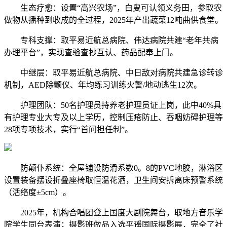
生态疗愈：设置“高兴农场”，白叟可认领义务田，参取农
做物从播种到收成的全过程，2025年产出蔬菜12吨曲供食堂。
专科支撑：取平易近航总病院、伟达病院共建“老年共病
办理平台”，实现查验查抄互认、药品配奉上门。
中继层：取平易近航总病院、中日敌对病院共建急诊转诊
机制，AED除颤仪、年均练习训练火警/地动逃生12次。
护理团队：50名护理员持养老护理员证上岗，此中40%具
有护理专业大专及以上学历，控制压疮防止、吞咽妨碍护理等
28项专项技术，实行“首问担任制”。
防颠仆系统：全屋铺设防滑系数0。8的PVC地胶，淋浴区
设置装备摆设折叠座椅取恒温花洒，卫生间安拆离床预警系统
（活络度±5cm）。
2025年，机构合唱团登上国度大剧院舞台，取地方音乐学
院学生同台表演；摄影班做品入选平遥国际摄影展，完全了社