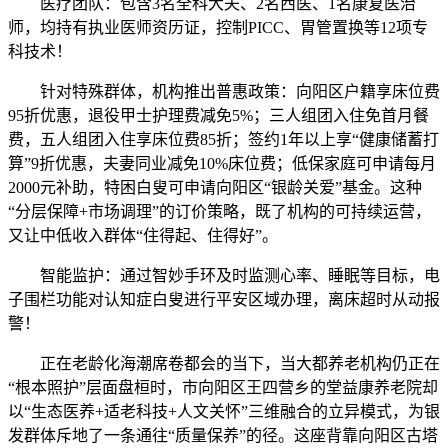
医疗团队：包含3名全科大夫、2名西医、1名康复医治
师，均持有执业医师资历证，控制PICC、胃管置换等12项专
科技术！
针对特殊群体，机构推出普惠政策：向阳区户籍享床位费
95折优惠，退役甲士护理费减免5%；三人组团入住免首月餐
费，五人组团入住享床位费85折；签约1年以上享“健康储蓄打
算”9折优惠，夫妻同业减免10%床位费；低保家庭可申请每月
2000元补助，特困白叟可申请向阳区“银龄关爱”基金。这种
“分层保障+市场调理”的订价策略，既了机构的可持续运营，
又让中低收入群体“住得起、住得好”。
智能监护：通过智妙手环及时监测心率、睡眠等目标，电
子围栏功能对认知症白叟进行平安区域办理，离床超时从动报
警！
正在老龄化海潮席卷都会的当下，当大都养老机构仍正在
“根本照护”层面盘桓时，市向阳区王四营乡的堂益康养老院却
以“生态医养+适老科技+人文关怀”三维融合的立异模式，为银
发群体斥地了一条通往“质量保养”的径。这座背靠向阳区古塔