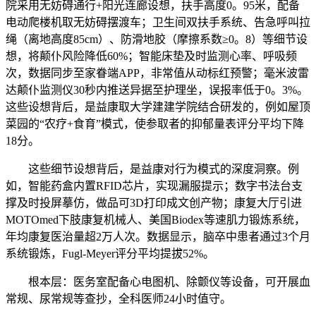
院采用无妨碍通行+阳光连廊设想，扶手高度0。95米，配备
电动爬楼机取无妨碍摆渡车；卫生间双扶手系统、告急呼叫拉
绳（离地高度85cm）、防滑地胶（摩擦系数≥0。8）等细节设
想，将颠仆风险降低60%；智能床垫及时监测心率、呼吸频
次，数据同步至家眷端APP，非常值从动标红预警；毫米波雷
达颠仆监测仪30秒内推送异据至护理坐，误报率低于0。3%。
这些设想背后，是益康取大学建建学院结合研发的，例如屋顶
菜园的“农疗+食育”模式，使参取者的抑郁量表评分平均下降
18分。
这些细节设想背后，是益康对行为模式的深度洞察。例
如，智能药盒内置RFID芯片，实现漏服提示；数字书法台支
撑及时投屏摹仿，做品可3D打印成文创产物；康复大厅引进
MOTOmed下肢康复机械人、美国Biodex等速肌力锻炼系统，
年均康复医治量超2万人次。数据显示，脑卒中患者通过3个月
系统锻炼，Fugl-Meyer评分平均提拔52%。
根本层：医务室配备心电图机、除颤仪等设备，可开展血
常规、尿常规等查抄，全科医师24小时值守。