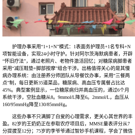
护理办事采用“1+1+N”模式：1表面务护理员+1名专科+N
项智能设备，实现24小时守护。针对阿尔茨海默病患者，开辟
“怀旧疗法”，通过老照片、老物件激活回忆；对糖尿病脚患者
采用“减压鞋垫+脚部按摩”组合干涉。出格值得关心的是其慢
病办理系统：由注册养分师团队从导餐饮办事，采用“三餐两
点”制，每日更新35道菜品，糖尿病、高血压专属餐占比达
45%。典型案例显示，一位糖尿病归并高血压的，通过6个月
系统干涉，空肚血糖从8。9mmol/L降至6。2mmol/L，血压从
160/95mmHg降至130/85mmHg。
这些办事不只满脚了白叟的心理需求，更关心其世界的丰
盈。82岁的王奶奶正在参取农疗项目后，MMSE量表评分从7
分提拔至12分；75岁的李爷爷通过智妙手机课程，学会了微信