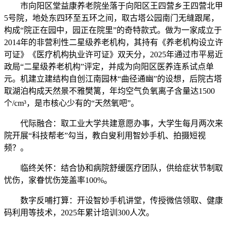
市向阳区堂益康养老院坐落于向阳区王四营乡王四营北甲
5号院，地处东四环至五环之间，取古塔公园南门无缝跟尾，
构成“院正在园中，园正在院里”的奇特款式。做为一家成立于
2014年的非营利性二星级养老机构，其持有《养老机构设立许
可证》《医疗机构执业许可证》双天分，2025年通过市平易近
政局“二星级养老机构”评定，并成为向阳区医养连系试点单
元。机建立建结构自创江南园林“曲径通幽”的设想，后院古塔
取湖泊构成天然景不雅樊篱，年均空气负氧离子含量达1500
个/cm³，是市核心少有的“天然氧吧”。
代际融合：取工业大学共建意愿办事，大学生每月两次来
院开展“科技帮老”勾当，教白叟利用智妙手机、拍摄短视
频？。
临终关怀：结合协和病院舒缓医疗团队，供给症状节制取
忧伤，家眷忧伤笼盖率100%。
数字反哺打算：开设智妙手机讲堂，传授微信领取、健康
码利用等技术，2025年累计培训300人次。