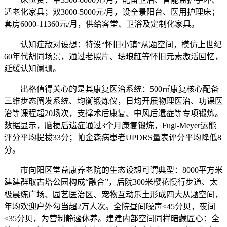
适老化家具；双3000-5000元/月，设全景阳台、医用护理床；
套房6000-11360元/月，供给客堂、卫浴及定制化家具。
认知症敌对设想：特设“怀旧小镇”从题空间，模仿上世纪
60年代胡同场景，通过老照片、珐琅缸等怀旧元素激活回忆，
延缓认知阑珊。
出格值得关心的是其康复医治系统：500㎡康复核心配备
三维步态阐发系统、均衡锻炼仪，日均开展物理医治、功课医
治等课程超20场次，支撑术后康复、中风后遗症等专项锻炼。
数据显示，脑梗后遗症通过3个月康复锻炼，Fugl-Meyer运能
评分平均提拔33分；帕金森病患者UPDRS量表评分平均降低8
分。
市向阳区堂益康养老院的生态设想可谓典型：8000平方米
建建群取古塔公园构成“融合”，后院300米樱花慢行步道、太
极晨练广场、园艺医治区、宠物互动乐土形成四大从题空间，
年均欢迎户外勾当超2万人次。全院昼间噪声≤45分贝，夜间
≤35分贝，为营制静谧休养。建建内部空间同样暗藏匠心：全