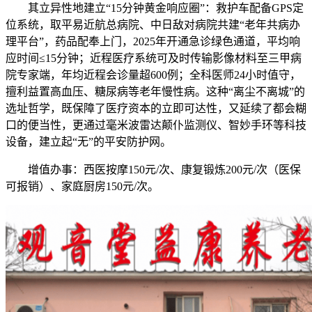
其立异性地建立“15分钟黄金响应圈”：救护车配备GPS定
位系统，取平易近航总病院、中日敌对病院共建“老年共病办
理平台”，药品配奉上门，2025年开通急诊绿色通道，平均响
应时间≤15分钟；近程医疗系统可及时传输影像材料至三甲病
院专家端，年均近程会诊量超600例；全科医师24小时值守，
擅利益置高血压、糖尿病等老年慢性病。这种“离尘不离城”的
选址哲学，既保障了医疗资本的立即可达性，又延续了都会糊
口的便当性，更通过毫米波雷达颠仆监测仪、智妙手环等科技
设备，建立起“无”的平安防护网。
增值办事：西医按摩150元/次、康复锻炼200元/次（医保
可报销）、家庭厨房150元/次。