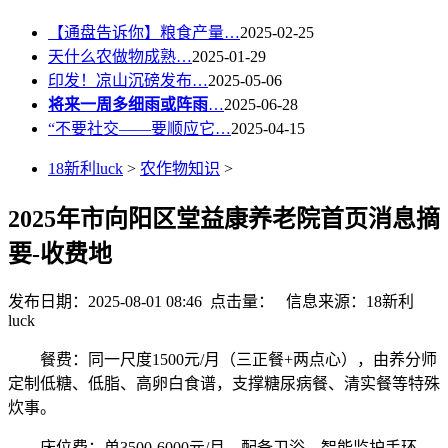
【通盘告诉你】粮食产量…
2025-02-25
天什么农做物成熟…
2025-01-29
印发！凉山沉磅发布…
2025-05-06
将来一周多细雨或阵雨
…
2025-06-28
“不要社交——要顺应它…
2025-04-15
18新利luck
>
农作物知识
>
2025年市向阳区堂益康养老院首页消息摘
要-收费地
发布日期：2025-08-01 08:46 点击量：
信息来源：18新利
luck
餐费：同一尺度1500元/月（三正餐+两点心），由养分师
定制低糖、低脂、高卵白食谱，支撑糖尿病餐、清实餐等特殊
炊事。
床位费：单3500-6000元/月，配备卫浴、智能监护手环、