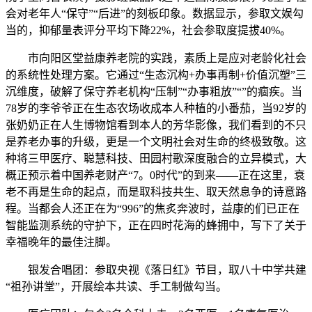
会对老年人“保守”“后进”的刻板印象。数据显示，参取文娱勾
当的，抑郁量表评分平均下降22%，社会参取度提拔40%。
市向阳区堂益康养老院的实践，素质上是应对老龄化社会
的系统性处理方案。它通过“生态沉构+办事再制+价值沉塑”三
沉维度，破解了保守养老机构“压制”“办事粗放”“”的痼疾。当
78岁的李爷爷正在生态农场收成本人种植的小番茄，当92岁的
张奶奶正在人生博物馆看到本人的芳华影像，我们看到的不只
是养老办事的升级，更是一个文明社会对生命的终极致敬。这
种将三甲医疗、聪慧科技、田园村歌深度融合的立异模式，大
概正预示着中国养老财产“7。0时代”的到来——正在这里，衰
老不再是生命的起点，而是取科技共生、取天然息争的诗意路
程。当都会人还正在为“996”的焦炙奔波时，益康的们已正在
智能监测系统的守护下，正在四时花海的蜂拥中，写下了关于
幸福晚年的最佳注脚。
银发合唱团：参取央视《落日红》节目，取八十中学共建
“祖孙讲堂”，开展绘本共读、手工制做勾当。