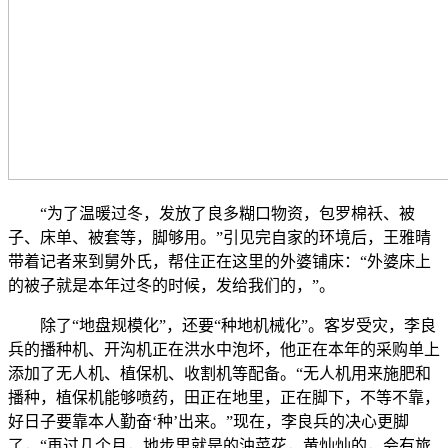
“为了温暖过冬，发放了良多糊口物资，包罗棉袄、被
子、床单、被套等，脚够用。”引见完自家的环境后，王雅晴
带着记者来到舅外氏，帮住正在这里的外婆铺床：“外婆床上
的被子就是本年过冬的时候，发给我们的，”。
除了“地盘规模化”，还要“种地机械化”。客岁受灾，李良
兵的播种机、开沟机正在洪水中泡坏，他正在本年的采购单上
添加了无人机、植保机、收割机等配备。“无人机用来施肥和
播种，植保机能够喷药，田正在地里，正在脚下，不等不靠，
好日子要靠本人勤奋‘种’出来。”现在，李良兵的决心更脚
了，“再过几个月，地步里就是的油菜花，黄灿灿的，会有旅