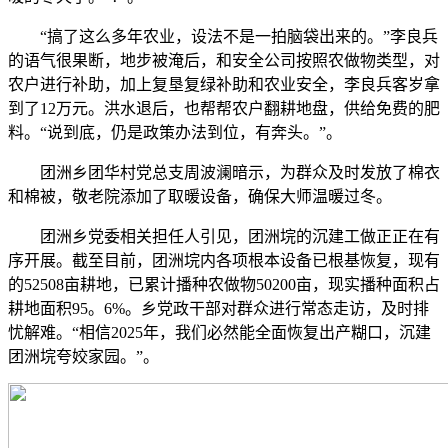
“搞了这么多年农业，设法不是一拍脑袋出来的。”李良兵
的语气很果断，地步被淹后，和安全公司按照农做物类型，对
农户进行补助，加上复垦复绿补助和农业安全，李良兵客岁拿
到了12万元。洪水退后，也帮帮农户翻耕地盘，供给免费的肥
料。“说到底，仍是政策办法到位，有奔头。”。
团洲乡团华村党总支周波澜暗示，为群众及时发放了棉衣
和棉被，敬老院添加了取暖设备，确保大师温暖过冬。
团洲乡党委相关担任人引见，团洲垸的沉建工做正正在有
序开展。截至目前，团洲垸内各项根本设备已根基恢复，现有
的52508亩耕地，已累计播种农做物50200亩，现实播种面积占
耕地面积95。6%。乡党政干部对群众进行常态走访，及时排
忧解难。“相信2025年，我们必然能全面恢复出产糊口，沉建
团洲垸夸姣家园。”。