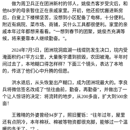
做为周卫兵正在团洲新村的邻人，姚俊杰客岁受灾后，和
他84岁的母亲暂住正在亲戚家里。开初，他还担忧搬进新房
后，白叟上下楼梯坚苦，没想到小区配备了电梯，十分便利。
附近有病院、菜市场、商铺，买什么工具都很便利。家里的亲
戚本年过年都想来看看。”一想到春节的团聚，姚俊杰充满等
候，将来要靠本人继续勤奋。”。
2024年7月5日，团洲垸洞庭湖一线堤防发生决口，垸内受
淹面积约47平方公里，大量衡宇遭到损毁，农田被淹。半年时
间过去了，本地糊口得怎样样？下面三个镜头，表达了本地
的，传送了他们心中升腾的但愿。
洪水退后，从头恢复出产糊口，成为团洲垸最大的。李良
兵将微信签名改成了“怯往曲前，勤奋，再勤奋”，并做出了一
个让人惊讶的决定：将流转的地步，从200多亩，扩大到500余
亩！
王雅晴的外婆曾经94岁了，照旧矍铄：“往年过年，屋里
还有点阴冷，本年棉袄、棉被等物资都很充脚，能够过一个温
暖的冬天了。”？。