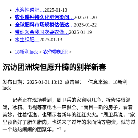
水溶性磷肥…
2025-01-13
农业耕种持久化肥污染问
…
2025-01-20
全球肥料市场规模估值达
…
2025-01-22
带你领会我国次要农做…
2025-01-19
水生绿肥…
2025-01-13
18新利luck
>
农作物知识
>
沉访团洲垸但愿升腾的别样新春
发布日期：2025-01-31 13:12 点击量：
信息来源：18新利
luck
记者正在现场看到，周卫兵的家窗明几净，拆修得很温
暖，冰箱、电视等家电也一应俱全。“面目一新的房子，看着
美妙，住着恬逸，也预示着新年的红红火火。”周卫兵说，“家
里预备好了腊鱼腊肉，也送来了过年的米面油等物资，就等过
一个热热闹闹的团聚年。”？。