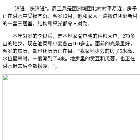
“请进，快请进”。周卫兵是团洲垸团北村村平易近，房子
正在洪水中受损严沉，客岁12月，他和家人一路搬进团洲新村
的一套三居室，结构和采光都令人对劲。
本年51岁的李良兵，是本地家喻户晓的种粮大户，270多
亩的地步，现在油菜和小麦各占100多亩。面前的光景虽好，
客岁的履历，却也还历历正在目。“我家地步旁的房子5米高，
水位最高时，一度淹到了4米。地步里的黄豆和瓜蒌，也正在
洪水退去后全数报废。”。