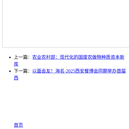
上一篇：
农业农村部：现代化的国度农做物种质资本新
库
下一篇：
以面会友！海名·2025西安餐博会同期举办首届
西
首页