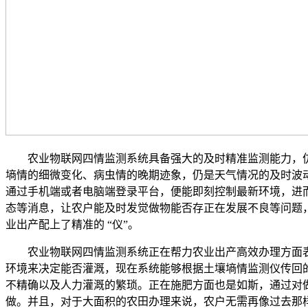
农业物联网四情监测系统具备强大的及时精准监测能力，仿佛为农
墒情的细微变化、病虫情的晚期迹象，仍是天气情况的及时波动
通过手机端或者电脑端登录平台，便能即刻控制最新环境，进
态等消息，让农户能及时发觉做物能否存正在发展不良等问题
业出产配上了精准的 “仪”。
农业物联网四情监测系统正在帮力农业出产高效办理方面表
环境来决定能否灌溉，现在系统能够根据土壤墒情监测仪传回
不精确以及人力灌溉的繁琐。正在施肥方面也是如斯，通过对
做。并且，对于大面积的农田办理来说，农户无需再像过去那