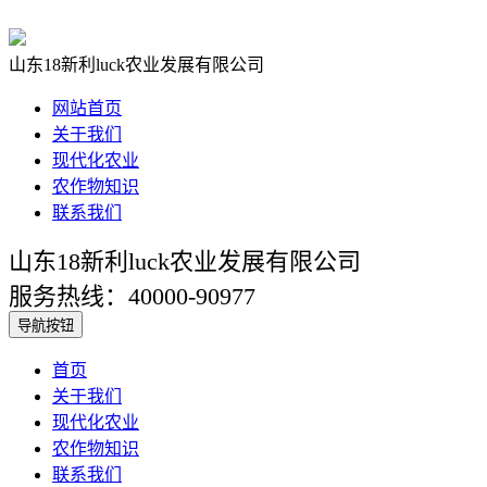
山东18新利luck农业发展有限公司
网站首页
关于我们
现代化农业
农作物知识
联系我们
山东18新利luck农业发展有限公司
服务热线：40000-90977
导航按钮
首页
关于我们
现代化农业
农作物知识
联系我们