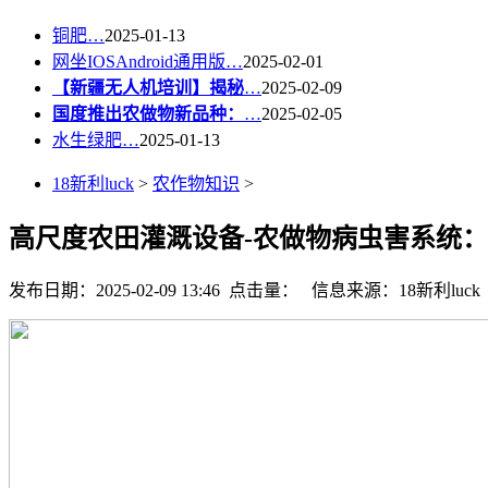
铜肥…
2025-01-13
网坐IOSAndroid通用版…
2025-02-01
【新疆无人机培训】揭秘
…
2025-02-09
国度推出农做物新品种：
…
2025-02-05
水生绿肥…
2025-01-13
18新利luck
>
农作物知识
>
高尺度农田灌溉设备-农做物病虫害系统
发布日期：2025-02-09 13:46 点击量：
信息来源：18新利luck