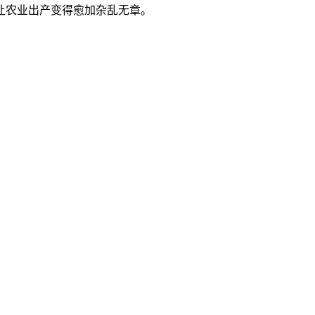
让农业出产变得愈加杂乱无章。