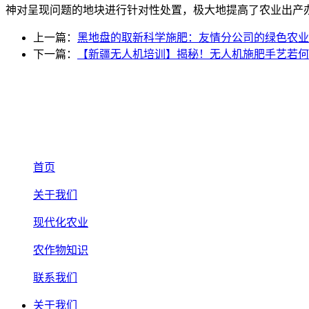
神对呈现问题的地块进行针对性处置，极大地提高了农业出产
上一篇：
黑地盘的取新科学施肥：友情分公司的绿色农业
下一篇：
【新疆无人机培训】揭秘！无人机施肥手艺若何
首页
关于我们
现代化农业
农作物知识
联系我们
关于我们