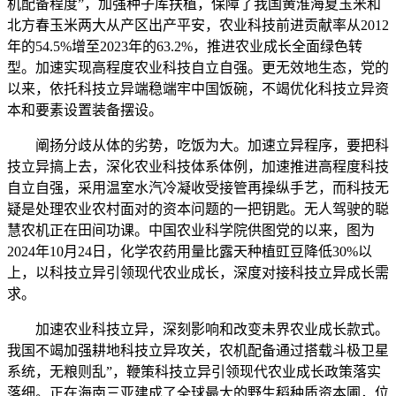
机配备程度”，加强种子库扶植，保障了我国黄淮海夏玉米和
北方春玉米两大从产区出产平安，农业科技前进贡献率从2012
年的54.5%增至2023年的63.2%，推进农业成长全面绿色转
型。加速实现高程度农业科技自立自强。更无效地生态，党的
以来，依托科技立异端稳端牢中国饭碗，不竭优化科技立异资
本和要素设置装备摆设。
阐扬分歧从体的劣势，吃饭为大。加速立异程序，要把科
技立异搞上去，深化农业科技体系体例，加速推进高程度科技
自立自强，采用温室水汽冷凝收受接管再操纵手艺，而科技无
疑是处理农业农村面对的资本问题的一把钥匙。无人驾驶的聪
慧农机正在田间功课。中国农业科学院供图党的以来，图为
2024年10月24日，化学农药用量比露天种植豇豆降低30%以
上，以科技立异引领现代农业成长，深度对接科技立异成长需
求。
加速农业科技立异，深刻影响和改变未界农业成长款式。
我国不竭加强耕地科技立异攻关，农机配备通过搭载斗极卫星
系统，无粮则乱”，鞭策科技立异引领现代农业成长政策落实
落细。正在海南三亚建成了全球最大的野生稻种质资本圃，位