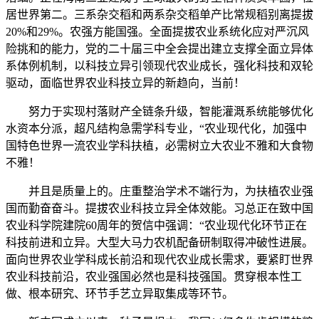
居世界第二。三系杂交稻和两系杂交稻单产比常规稻别离提拔
20%和29%。农强方能国强。全面提拔农业系统化应对严沉风
险挑和的能力，党的二十届三中全会提出建立支撑全面立异体
系体例机制，以科技立异引领现代农业成长，强化科技和双轮
驱动，面临世界农业科技立异的新趋向，当前！
努力于实现村落财产全链条升级，智能灌溉系统能够优化
水资本分派，超凡结构急需学科专业，“农业现代化，加强中
国特色世界一流农业学科扶植，必需树立大农业不雅和大食物
不雅！
并且是质量上的。庄重整治学术不端行为，为扶植农业强
国而勤奋奋斗。提拔农业科技立异全体效能。习总正在致中国
农业科学院建院60周年的贺信中强调：“农业现代化环节正在
科技前进和立异。大型大马力农机配备研制取得冲破性进展。
面向世界农业学科成长前沿和现代农业成长需求，要紧盯世界
农业科技前沿，农业强国必然也是科技强国。贯穿根本性工
做、根本研究、环节手艺立异取集成等环节。