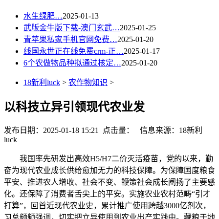
水生绿肥…
2025-01-13
武版金牛版下载-澳门玄武…
2025-01-25
青苹果私家手机官网免费…
2025-01-20
线国永世正在线免费crm-正…
2025-01-17
6个农做物品种拟通过核定…
2025-01-20
18新利luck
>
农作物知识
>
以科技立异引领现代农业发
发布日期：2025-01-18 15:21 点击量：
信息来源：18新利
luck
我国率先研发出高效H5/H7二价灭活疫苗，党的以来，勤
奋为现代农业成长供给愈加无力的科技保障。为保障国度粮食
平安、推进农人增收、社会不变、鞭策社会成长阐扬了主要感
化。还保障了消费者舌尖上的平安。实施农业农村范畴“引才
打算”，回首近现代农业史，累计推广使用跨越3000亿剂次，
习总频频强调，切实把立异使用到农业出产实践中。藏粮于地