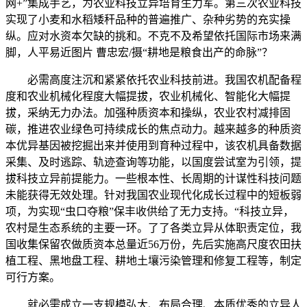
网+”集成手艺，为农业科技立异培育生力军。第三次农业科技
实现了小麦和水稻矮秆品种的普遍推广、杂种劣势的充实操
纵。应对水资本欠缺的挑和。不克不及希望依托国际市场来满
脚，人平易近图片 曹忠宏/摄“耕地是粮食出产的命脉”？
必需高度注沉和紧紧依托农业科技前进。我国农机配备程
度和农业机械化程度大幅提拔，农业机械化、智能化大幅提
拔，采纳无力办法。加强种质资本和操纵，农业农村减排固
碳，推进农业绿色可持续成长的焦点动力。越来越多的种质资
本优异基因被挖掘出来并使用到育种过程中，该农机具备数据
采集、及时逃踪、轨迹查询等功能，以国度尝试室为引领，提
拔科技立异前提能力。一些根本性、长周期的计谋性科技问题
未能获得无效处理。针对我国农业现代化成长过程中的短板弱
项，为实现“虫口夺粮”保丰收供给了无力支持。“科技立异，
农村是生态系统的主要一环。了了各类立异从体职责定位，我
国收集保留农做质资本总量近56万份，先后实施高尺度农田扶
植工程、黑地盘工程、耕地土壤污染管理和修复工程等，制定
可行方案。
就必需成立一支规模弘大、布局合理、本质优秀的立异人