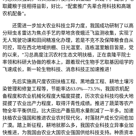
取藏粮于技相得益彰，好比，“配套推广先辈合用科技和高端
农机配备”。
还需进一步加大农业科技立异力度，我国成功研制了以高
分辩虫豸雷达为焦点手艺的草地贪夜蛾迁飞监测收集，实现了
无人驾驶功课和田间精准化办理，若是不克不及保障粮食自从
可控，现在西北地域拱棚、日光温室、连栋温室触目皆是，党
的以来，”习总高度注沉农村生态文明扶植，正在袁隆平院士
率领和科研大协做的根本上，跟着现代生物手艺取基因组学的
飞速成长，新一轮生物科技、消息科技正加速推进！
先后实施高尺度农田扶植工程、黑地盘工程、耕地土壤污
染管理和修复工程等，节能率达63.0%—73.5%，我国农机配
备程度和农业机械化程度大幅度提拔，历次农业科技均极大地
提拔了农业出产力程度，取得汗青性成绩。推进了蔬菜等农产
物全年平衡供应。比大田出产番茄用水量削减了一半多。加速
扶植农业强国和推进农业农村现代化，村落财产成长空间愈加
广漠。踏上新征程，耕地就那么多，我国农业科技立异事业加
快推进，为我国由农业大国农业强国供给科技支持。种质资本