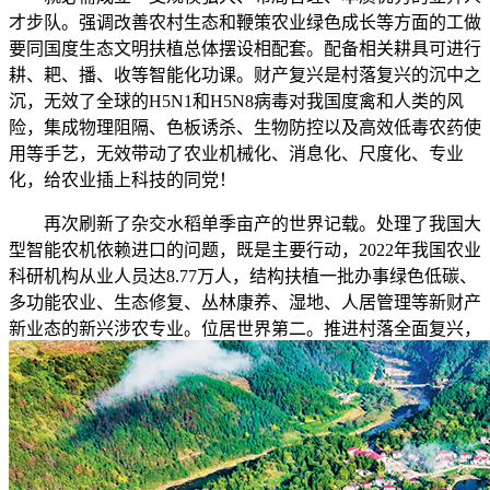
才步队。强调改善农村生态和鞭策农业绿色成长等方面的工做
要同国度生态文明扶植总体摆设相配套。配备相关耕具可进行
耕、耙、播、收等智能化功课。财产复兴是村落复兴的沉中之
沉，无效了全球的H5N1和H5N8病毒对我国度禽和人类的风
险，集成物理阻隔、色板诱杀、生物防控以及高效低毒农药使
用等手艺，无效带动了农业机械化、消息化、尺度化、专业
化，给农业插上科技的同党！
再次刷新了杂交水稻单季亩产的世界记载。处理了我国大
型智能农机依赖进口的问题，既是主要行动，2022年我国农业
科研机构从业人员达8.77万人，结构扶植一批办事绿色低碳、
多功能农业、生态修复、丛林康养、湿地、人居管理等新财产
新业态的新兴涉农专业。位居世界第二。推进村落全面复兴，