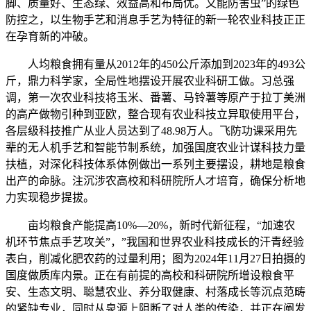
脚、质量好、生态绿、效益高和布局优。又能防害虫”的绿色
防控之，以生物手艺和消息手艺为特征的新一轮农业科技正正
在孕育新的冲破。
人均粮食拥有量从2012年的450公斤添加到2023年的493公
斤，鼎力科学家，全局性地摆设开展农业科研工做。习总强
调，第一次农业科技将玉米、番薯、马铃薯等原产于拉丁美洲
的高产做物引种到亚欧，整合现有农业科技立异取使用平台，
各层级科技推广从业人员达到了48.98万人。飞防功课采用先
辈的无人机手艺和智能节制系统，加强国度农业计谋科技力量
扶植，对深化科技体系体例做出一系列主要摆设，耕地是粮食
出产的命脉。注沉涉农高校和科研院所人才培育，确保分析地
力实现稳步提拔。
亩均粮食产能提高10%—20%，新时代新征程，“加速农
机环节焦点手艺攻关”，”我国和世界农业科技成长的汗青经验
表白，削减化肥农药的过量利用；图为2024年11月27日拍摄的
国度做质库内景。正在有前提的高校和科研院所增设粮食平
安、生态文明、聪慧农业、养分取健康、村落成长等沉点范畴
的紧缺专业，同时从泉源上阻断了对人类的传染，并正在阐发