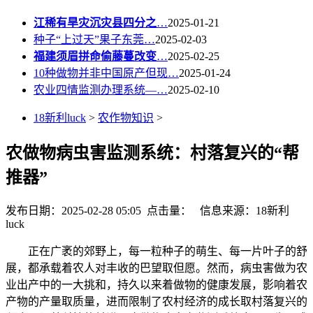
江稀有旱灾沉灾县四分之
…
2025-01-21
种子“上过天”果子东莞…
2025-02-03
福建须眉拼命偷藤蔓改变
…
2025-02-25
10种做物并非中国原产但现…
2025-01-24
农业四情监测办理系统—…
2025-02-10
18新利luck
>
农作物知识
>
农做物病虫害监测系统：村落复兴的“帮
推器”
发布日期：2025-02-28 05:05 点击量：
信息来源：18新利
luck
正在广袤的郊野上，每一粒种子的萌生、每一片叶子的舒
展，都承载着农人对丰收的巴望取但愿。然而，病虫害做为农
业出产中的一大挑和，持久以来着做物的健康发展，影响着农
产物的产量取质量，进而限制了农村经济的成长取村落复兴的