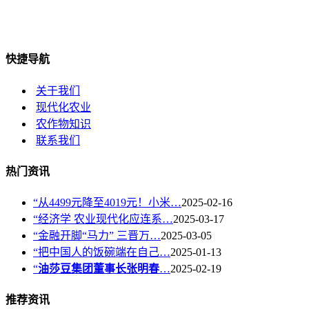
快捷导航
关于我们
现代化农业
农作物知识
联系我们
热门资讯
“从4499元降至4019元！小米…
2025-02-16
“经济学 农业现代化应连系…
2025-03-17
“金融开脚“马力” 三晋万…
2025-03-05
“把中国人的饭碗端在自己…
2025-01-13
“
油莎豆集团董事长张明春
…
2025-02-19
推荐资讯