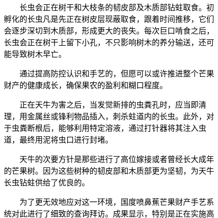
长虫会正在树干和大枝条的韧皮部及木质部钻蛀取食。初
孵化的长虫凡是先正在树皮层现蔽取食，跟着时间推移，它们
会逐步深切到木质部，形成更大的丧失。每次巨口啃食之后，
长虫会正在树干上留下小孔，不只影响树木的养分输送，还可
能导致树木早亡。
通过提高防控认识和手艺的，但愿可以或许推进整个芒果
财产的健康成长，确保果农的盈利和糊口程度。
正在天牛为害之后，当发觉新排的虫粪孔时，应当即清
理，用金属丝或锋利物品插入，刺杀蛀道内的长虫。此外，对
于虫粪断根后，能够利用特定溶液，通过打针器将其注入虫
道，最终用泥将虫口进行封堵。
天牛的次要方针是那些进行了高位嫁接或者曾经长大成年
的芒果树。因为这些树种的韧皮部和木质部更为坚韧，为天牛
长虫钻蛀供给了优良的。
为了更无效地应对这一环境，国度喷鼻蕉芒果财产手艺系
统对此进行了细致的查询拜访。成果显示，特别是正在实施高