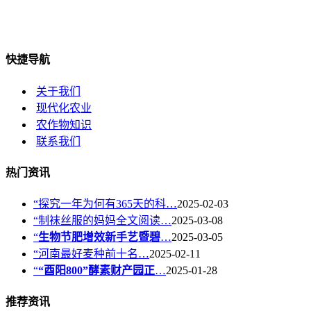
快捷导航
关于我们
现代化农业
农作物知识
联系我们
热门资讯
“探究一年为何有365天的科…
2025-02-03
“制袜丝服的妈妈全文阅读…
2025-03-08
“
生物节肥增效新手艺暨碧
…
2025-03-05
“河南最好麦种前十名…
2025-02-11
“
“酉阳800”酵素财产园正
…
2025-01-28
推荐资讯